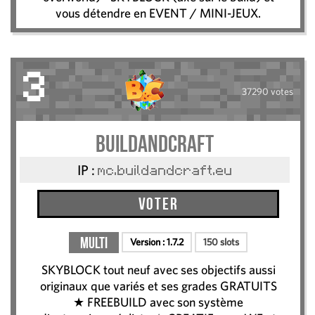
vous détendre en EVENT / MINI-JEUX.
3
37290 votes
BuildAndCraft
IP :
mc.buildandcraft.eu
Voter
Multi
Version :
1.7.2
150 slots
SKYBLOCK tout neuf avec ses objectifs aussi
originaux que variés et ses grades GRATUITS
★ FREEBUILD avec son système