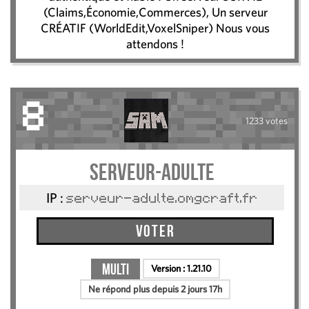
(Claims,Économie,Commerces), Un serveur
CRÉATIF (WorldEdit,VoxelSniper) Nous vous
attendons !
8
1233 votes
Serveur-Adulte
IP :
serveur-adulte.omgcraft.fr
Voter
Multi
Version :
1.21.10
Ne répond plus depuis 2 jours 17h