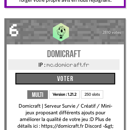
6
2810 votes
DomiCraft
IP :
mc.domicraft.fr
Voter
Multi
Version :
1.21.2
250 slots
Domicraft | Serveur Survie / Créatif / Mini-
jeux​ proposant différents ajouts pour
améliorer la qualité de votre jeu :D Plus de
détails ici : https://domicraft.fr Discord -&gt;