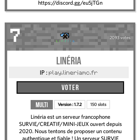
https://discord.gg/eu5jTGn
7
2093 votes
Linéria
IP :
play.lineriamc.fr
Voter
Multi
Version :
1.7.2
150 slots
Linéria est un serveur francophone
SURVIE/CREATIF/MINI-JEUX ouvert depuis
2020. Nous tentons de proposer un contenu
authentique et fiable ! Un serveur SURVIE