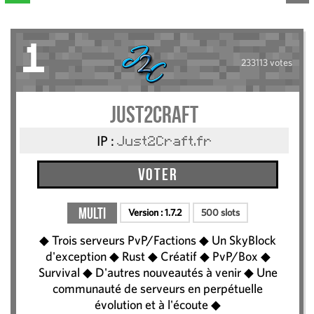
1
233113 votes
Just2Craft
IP :
Just2Craft.fr
Voter
Multi
Version :
1.7.2
500 slots
◆ Trois serveurs PvP/Factions ◆ Un SkyBlock
d'exception ◆ Rust ◆ Créatif ◆ PvP/Box ◆
Survival ◆ D'autres nouveautés à venir ◆ Une
communauté de serveurs en perpétuelle
évolution et à l'écoute ◆