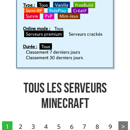
Type :
Tous
Vanilla
FreeBuild
Semi-RP
RolePlay
Créatif
Survie
PvP
Mini-Jeux
Online mode :
Tous
Serveurs premium
Serveurs crackés
Durée :
Tous
Classement 7 derniers jours
Classement 30 derniers jours
Tous les serveurs
Minecraft
1
2
3
4
5
6
7
8
9
>