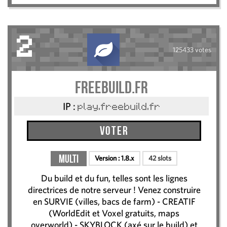
2
125433 votes
Freebuild.fr
IP :
play.freebuild.fr
Voter
Multi
Version :
1.8.x
42 slots
Du build et du fun, telles sont les lignes
directrices de notre serveur ! Venez construire
en SURVIE (villes, bacs de farm) - CREATIF
(WorldEdit et Voxel gratuits, maps
overworld) - SKYBLOCK (axé sur le build) et