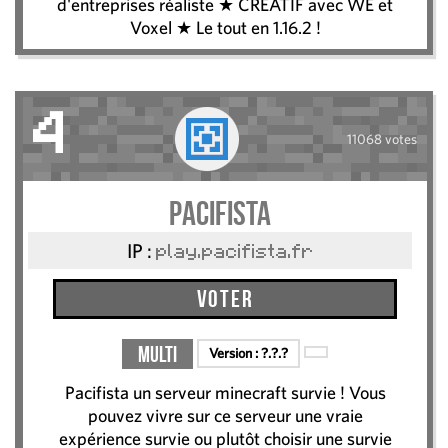
d'entreprises réaliste ★ CREATIF avec WE et
Voxel ★ Le tout en 1.16.2 !
4
11068 votes
Pacifista
IP :
play.pacifista.fr
Voter
Multi
Version :
?.?.?
Pacifista un serveur minecraft survie ! Vous
pouvez vivre sur ce serveur une vraie
expérience survie ou plutôt choisir une survie