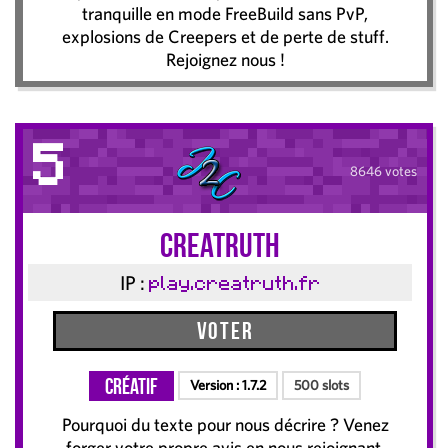
tranquille en mode FreeBuild sans PvP,
explosions de Creepers et de perte de stuff.
Rejoignez nous !
5
8646 votes
CreaTruth
IP :
play.creatruth.fr
Voter
Créatif
Version :
1.7.2
500 slots
Pourquoi du texte pour nous décrire ? Venez
forger votre propre avis en nous rejoignant.