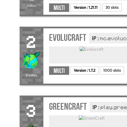
votes
Multi
Version :
1.21.11
30 slots
Evolucraft
IP :
mc.evoluc
2
Multi
Version :
1.7.2
1000 slots
3 votes
GreenCraft
IP :
play.gree
3