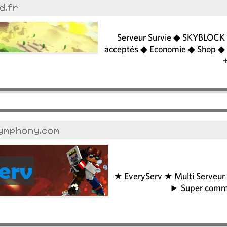
d.fr
Serveur Survie ◆ SKYBLOCK
acceptés ◆ Economie ◆ Shop ◆ 
symphony.com
★ EveryServ ★ Multi Serveur 
► Super commun