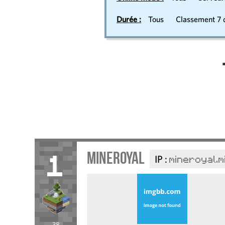
Durée :
Tous
Classement 7 d
Mineroyal
IP :
mineroyal.
1
38