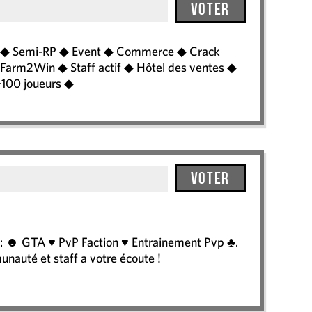
Voter
 ◆ Semi-RP ◆ Event ◆ Commerce ◆ Crack
Farm2Win ◆ Staff actif ◆ Hôtel des ventes ◆
+100 joueurs ◆
Voter
: ☻ GTA ♥ PvP Faction ♥ Entrainement Pvp ♣.
auté et staff a votre écoute !