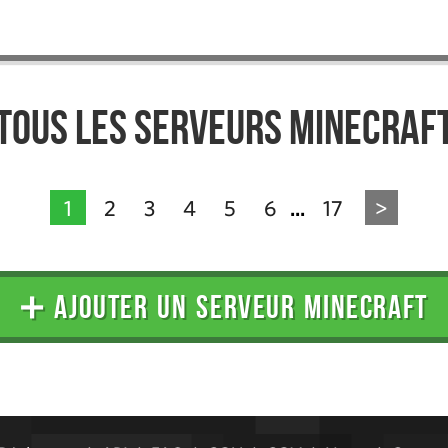
Tous les serveurs Minecraf
1
2
3
4
5
6
17
>
...
➕ AJOUTER UN SERVEUR MINECRAFT