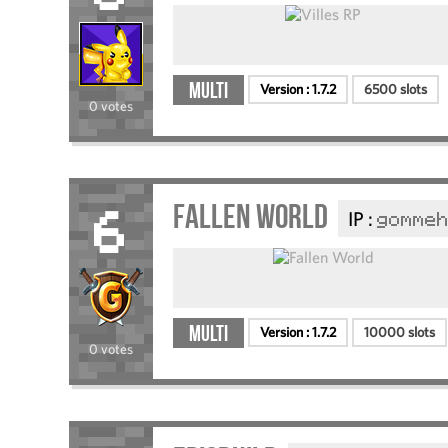
Multi
Version :
1.7.2
6500 slots
0 votes
Fallen World
IP :
gommeh
6
Multi
Version :
1.7.2
10000 slots
0 votes