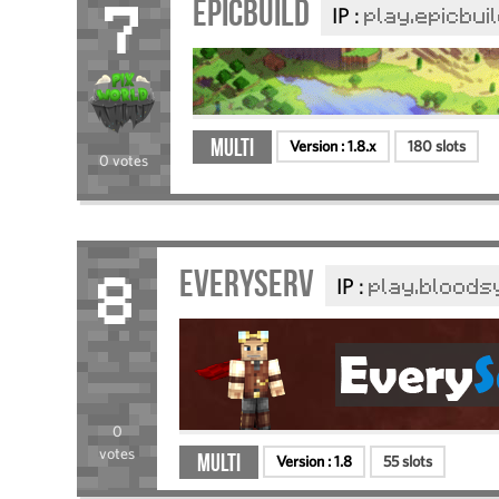
EpicBuild
IP :
play.epicbuil
7
Multi
Version :
1.8.x
180 slots
0 votes
EveryServ
IP :
play.blood
8
0
votes
Multi
Version :
1.8
55 slots