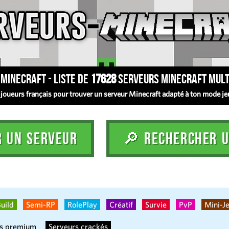
Minecraft - Liste de
17628
serveurs Minecraft mult
oueurs français pour trouver un serveur Minecraft adapté à ton mode jeu :
R UN SERVEUR
🔎 RECHERCHER U
uild
Semi-RP
RolePlay
Créatif
Survie
PvP
Mini-J
rs premium
Serveurs crackés