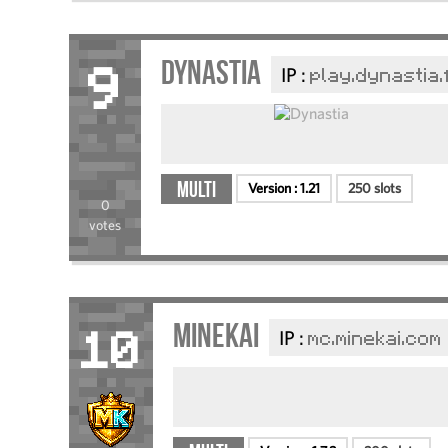
Dynastia
IP :
play.dynastia.
9
Multi
Version :
1.21
250 slots
0
votes
MineKai
IP :
mc.minekai.com
10