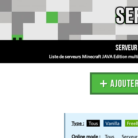
Serveur 
Liste de serveurs Minecraft JAVA Edition multij
➕ AJOUTE
Type :
Tous
Vanilla
FreeB
Online mode :
Tous
Serveu