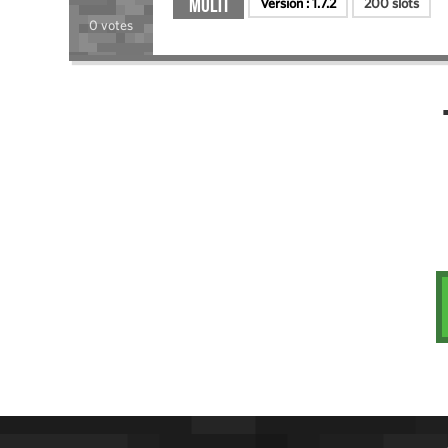
Multi
Version :
1.7.2
200 slots
0 votes
Administration