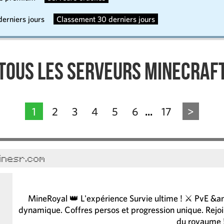
erniers jours
Classement 30 derniers jours
Tous les serveurs Minecraf
1
2
3
4
5
6
17
>
...
minesr.com
MineRoyal 👑 L'expérience Survie ultime ! ⚔️ PvE &
dynamique. Coffres persos et progression unique. Rejoi
du royaume 