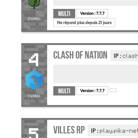
Multi
Version :
?.?.?
2 votes
Ne répond plus depuis 21 jours
clash of nation
IP :
clash
4
Multi
Version :
?.?.?
1 votes
Villes RP
IP :
play.pika-ne
5