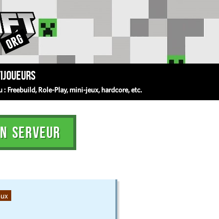
ijoueurs
 Freebuild, Role-Play, mini-jeux, hardcore, etc.
N SERVEUR
eux