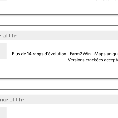
raft.fr
Plus de 14 rangs d'évolution - Farm2Win - Maps uniques
Versions crackées accepté
ncraft.fr