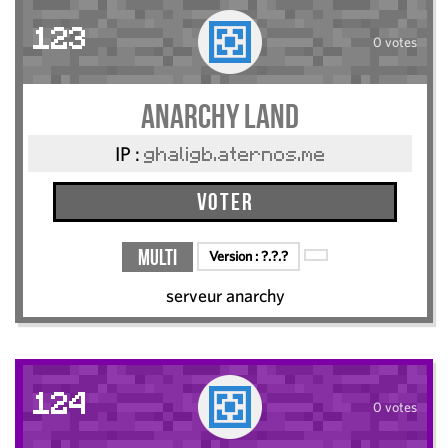
123
0 votes
anarchy land
IP :
ghaligb.aternos.me
Voter
Multi
Version :
?.?.?
serveur anarchy
124
0 votes