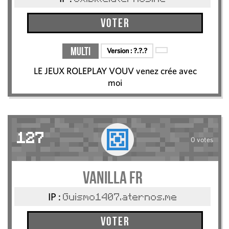
Voter
Multi
Version :
?.?.?
LE JEUX ROLEPLAY VOUV venez crée avec
moi
127
0 votes
vanilla fr
IP :
Guismo1407.aternos.me
Voter