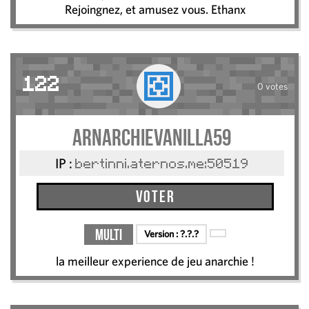
Rejoingnez, et amusez vous. Ethanx
122
0 votes
arnarchievanilla59
IP :
bertinni.aternos.me:50519
Voter
Multi
Version :
?.?.?
la meilleur experience de jeu anarchie !