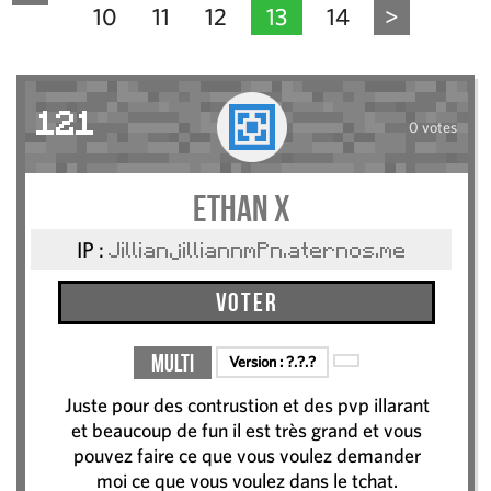
10
11
12
13
14
>
121
0 votes
Ethan x
IP :
JillianjilliannmPn.aternos.me
Voter
Multi
Version :
?.?.?
Juste pour des contrustion et des pvp illarant
et beaucoup de fun il est très grand et vous
pouvez faire ce que vous voulez demander
moi ce que vous voulez dans le tchat.