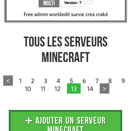
Multi
Version :
?
Free admin worldedit survie crea craké
Tous les serveurs
Minecraft
<
1
2
3
4
5
6
7
8
9
10
11
12
13
14
>
➕ AJOUTER UN SERVEUR
MINECRAFT