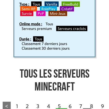
Type :
Tous
Vanilla
FreeBuild
Semi-RP
RolePlay
Créatif
Survie
PvP
Mini-Jeux
Online mode :
Tous
Serveurs premium
Serveurs crackés
Durée :
Tous
Classement 7 derniers jours
Classement 30 derniers jours
Tous les serveurs
Minecraft
<
1
2
3
4
5
6
7
8
9