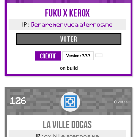
fuku x kerox
IP :
Gerardmenvuca.aternos.me
Voter
Créatif
Version :
?.?.?
on build
126
0 votes
la ville docas
IP :
oxibille.aternos.me