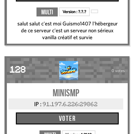
Multi
Version :
?.?.?
salut salut c'est moi Guismo1407 l'hébergeur
de ce serveur c'est un serveur non sérieux
vanilla créatif et survie
128
0 votes
MiniSMP
IP :
91.197.6.226:29862
Voter