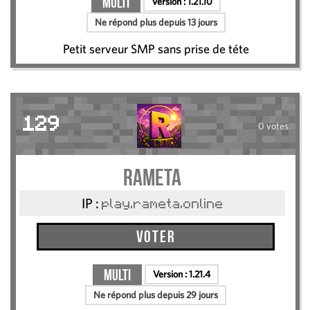
Multi
Version :
1.21.10
Ne répond plus depuis 13 jours
Petit serveur SMP sans prise de téte
129
0 votes
RAMETA
IP :
play.rameta.online
Voter
Multi
Version :
1.21.4
Ne répond plus depuis 29 jours