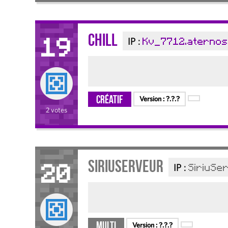
Chill
IP :
Kv_7712.aternos
19
Créatif
Version :
?.?.?
2 votes
SiriuServeur
IP :
SiriuSe
20
Multi
Version :
?.?.?