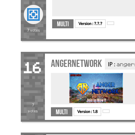
Multi
Version :
?.?.?
7 votes
AngerNetwork
IP :
anger
16
7
Multi
votes
Version :
1.8