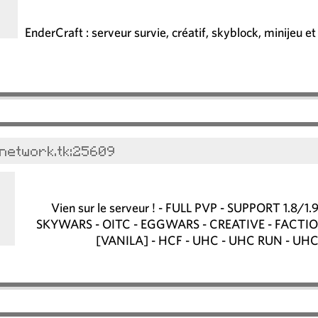
EnderCraft : serveur survie, créatif, skyblock, minijeu et 
network.tk:25609
Vien sur le serveur ! - FULL PVP - SUPPORT 1.8/
SKYWARS - OITC - EGGWARS - CREATIVE - FACTIO
[VANILA] - HCF - UHC - UHC RUN - UH