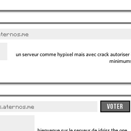
aternos.me
un serveur comme hypixel mais avec crack autorise
minimum
Voter
s.aternos.me
bienvenue sur le serveur de idriss the one