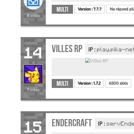
Multi
Version :
?.?.?
Ne répond plu
8 votes
Villes RP
IP :
play.pika-ne
14
Multi
Version :
1.7.2
6500 slots
7 votes
EnderCraft
IP :
servEnde
15