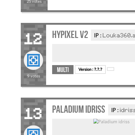
25 votes
Hypixel v2
IP :
Louka360.
12
Multi
Version :
?.?.?
9 votes
Paladium idriss
IP :
idris
13