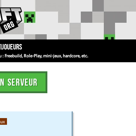
ijoueurs
 Freebuild, Role-Play, mini-jeux, hardcore, etc.
N SERVEUR
eux