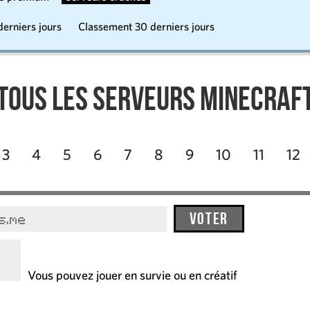
erniers jours
Classement 30 derniers jours
Tous les serveurs Minecraf
3
4
5
6
7
8
9
10
11
12
Voter
s.me
Vous pouvez jouer en survie ou en créatif