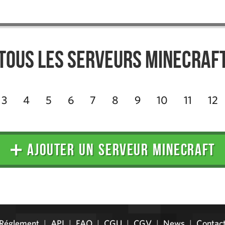
Tous les serveurs Minecraf
3
4
5
6
7
8
9
10
11
12
➕ AJOUTER UN SERVEUR MINECRAFT
Réglement
|
API
|
FAQ
|
CGU
|
CGV
|
News
|
Contac