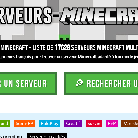
Minecraft - Liste de
17628
serveurs Minecraft mult
oueurs français pour trouver un serveur Minecraft adapté à ton mode jeu :
R UN SERVEUR
🔎 RECHERCHER U
uild
Semi-RP
RolePlay
Créatif
Survie
PvP
Mini-J
rs premium
Serveurs crackés