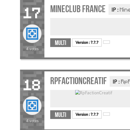
Mineclub France
IP :
Min
17
Multi
Version :
?.?.?
4 votes
RpFactionCreatif
IP :
RpF
18
Multi
Version :
?.?.?
4 votes