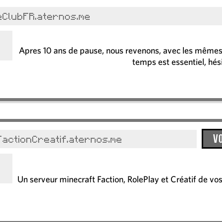
eClubFR.aternos.me
Apres 10 ans de pause, nous revenons, avec les mêmes 
temps est essentiel, hési
V
actionCreatif.aternos.me
Un serveur minecraft Faction, RolePlay et Créatif de vos