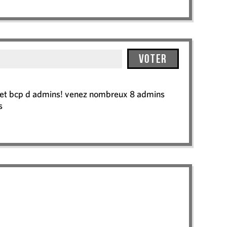
Voter
r et bcp d admins! venez nombreux 8 admins
s