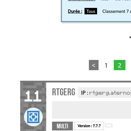
Durée :
Tous
Classement 7 d
<
1
2
rtgerg
IP :
rtgerg.aterno
11
Multi
Version :
?.?.?