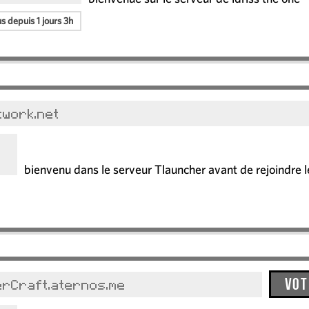
s depuis 1 jours 3h
twork.net
bienvenu dans le serveur Tlauncher avant de rejoindre 
Vot
rCraft.aternos.me