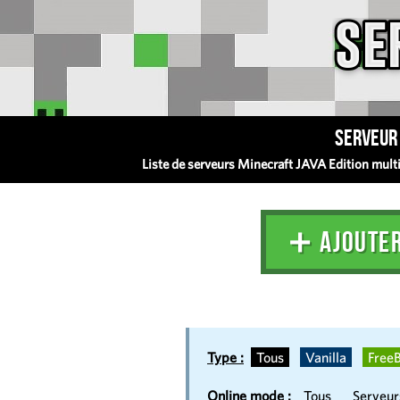
Serveur 
Liste de serveurs Minecraft JAVA Edition multij
➕ AJOUTE
Type :
Tous
Vanilla
FreeB
Online mode :
Tous
Serveu