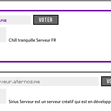
Voter
.me
Chill tranquille Serveur FR
V
rveur.aternos.me
Sirius Serveur est un serveur créatif qui est en dévelo