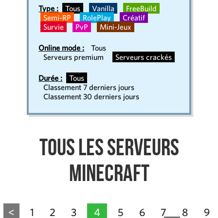
Type :
Tous
Vanilla
FreeBuild
Semi-RP
RolePlay
Créatif
Survie
PvP
Mini-Jeux
Online mode :
Tous
Serveurs premium
Serveurs crackés
Durée :
Tous
Classement 7 derniers jours
Classement 30 derniers jours
Tous les serveurs
Minecraft
<
1
2
3
4
5
6
7
8
9