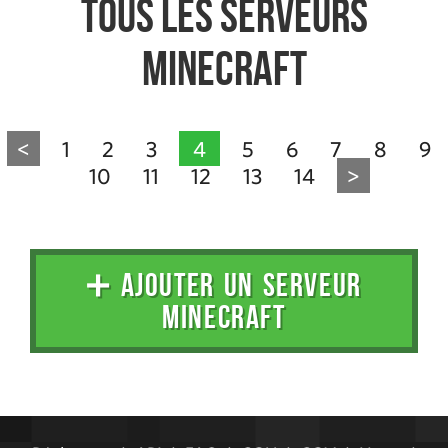
Tous les serveurs
Minecraft
<
1
2
3
4
5
6
7
8
9
10
11
12
13
14
>
➕ AJOUTER UN SERVEUR
MINECRAFT
Administration