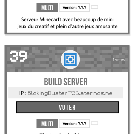
Multi
Version :
?.?.?
Serveur Minecarft avec beaucoup de mini
jeux du creatif et plein d'autre jeux amusante
39
1 votes
Build server
IP :
BlokingDuster726.aternos.me
Voter
Multi
Version :
?.?.?