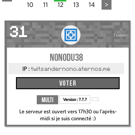
10
11
12
13
14
>
31
1 votes
Nonodu38
IP :
twitsandernono.aternos.me
Voter
Multi
Version :
?.?.?
Le serveur est ouvert vers 17h30 ou l'après-
midi si je suis connecté :)