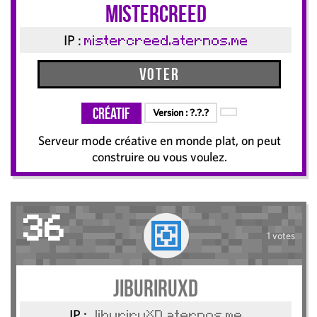
mistercreed
IP :
mistercreed.aternos.me
Voter
Créatif
Version :
?.?.?
Serveur mode créative en monde plat, on peut
construire ou vous voulez.
36
1 votes
JiburiruXD
IP :
JiburiruXD.aternos.me