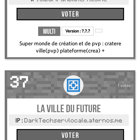
Voter
Multi
Version :
?.?.?
Super monde de création et de pvp : cratere
ville(pvp) plateforme(crea) +
37
1 votes
La ville du Future
IP :
DarkTechservlocale.aternos.me
Voter