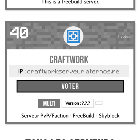
This is a freebuild server.
40
1 votes
CraftWork
IP :
craftworkserveur.aternos.me
Voter
Multi
Version :
?.?.?
Serveur PvP/Faction - FreeBuild - Skyblock