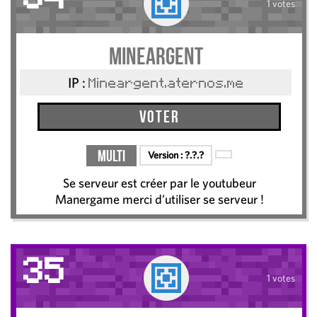
34
1 votes
Mineargent
IP :
Mineargent.aternos.me
Voter
Multi
Version :
?.?.?
Se serveur est créer par le youtubeur
Manergame merci d’utiliser se serveur !
35
1 votes