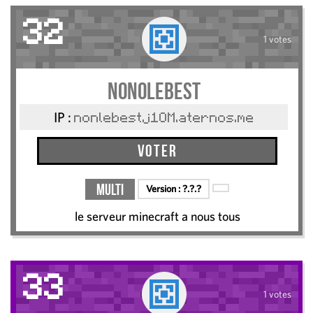
32
1 votes
nonolebest
IP :
nonlebestj1OM.aternos.me
Voter
Multi
Version :
?.?.?
le serveur minecraft a nous tous
33
1 votes