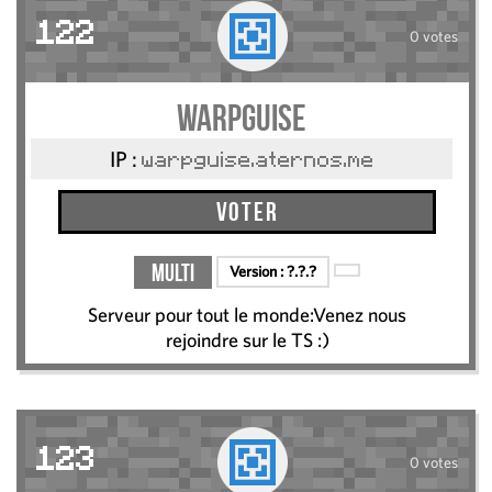
122
0 votes
WarpGuise
IP :
warpguise.aternos.me
Voter
Multi
Version :
?.?.?
Serveur pour tout le monde:Venez nous
rejoindre sur le TS :)
123
0 votes