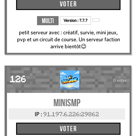
Voter
Multi
Version :
?.?.?
petit serveur avec : créatif, survie, mini jeux,
pvp et un circuit de course. Un serveur faction
arrive bientôt😉
126
0 votes
MiniSMP
IP :
91.197.6.226:29862
Voter