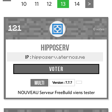
10
11
12
13
14
>
121
0 votes
hipposerv
IP :
hipposerv.aternos.me
Voter
Multi
Version :
?.?.?
NOUVEAU Serveur FreeBuild viens tester