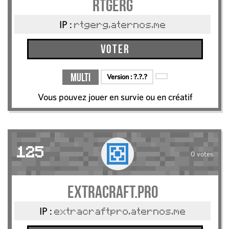
rtgerg
IP :
rtgerg.aternos.me
Voter
Multi
Version :
?.?.?
Vous pouvez jouer en survie ou en créatif
125
0 votes
Extracraft.pro
IP :
extracraftpro.aternos.me