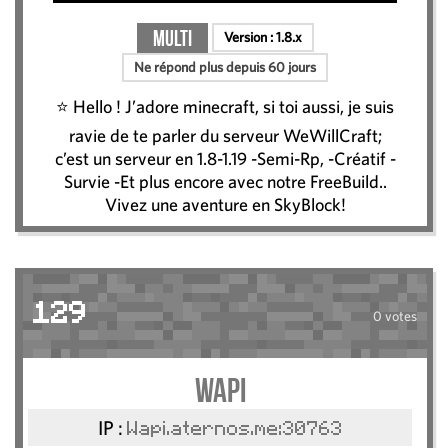
Multi
Version :
1.8.x
Ne répond plus depuis 60 jours
⭐ Hello ! J’adore minecraft, si toi aussi, je suis
ravie de te parler du serveur WeWillCraft;
c’est un serveur en 1.8-1.19 -Semi-Rp, -Créatif -
Survie -Et plus encore avec notre FreeBuild..
Vivez une aventure en SkyBlock!
129
0 votes
Wapi
IP :
Wapi.aternos.me:30763