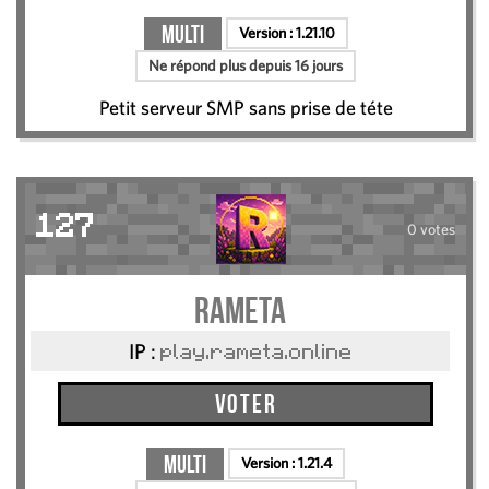
Multi
Version :
1.21.10
Ne répond plus depuis 16 jours
Petit serveur SMP sans prise de téte
127
0 votes
RAMETA
IP :
play.rameta.online
Voter
Multi
Version :
1.21.4