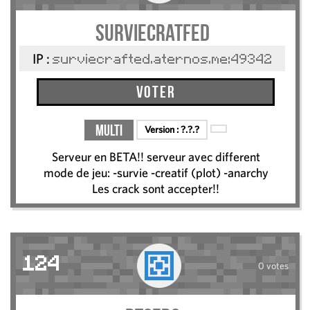
SurvieCratfed
IP :
surviecrafted.aternos.me:49342
Voter
Multi
Version :
?.?.?
Serveur en BETA!! serveur avec different
mode de jeu: -survie -creatif (plot) -anarchy
Les crack sont accepter!!
124
0 votes