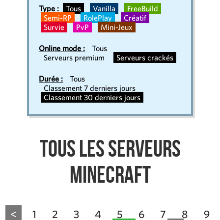
Type :
Tous
Vanilla
FreeBuild
Semi-RP
RolePlay
Créatif
Survie
PvP
Mini-Jeux
Online mode :
Tous
Serveurs premium
Serveurs crackés
Durée :
Tous
Classement 7 derniers jours
Classement 30 derniers jours
Tous les serveurs
Minecraft
<
1
2
3
4
5
6
7
8
9