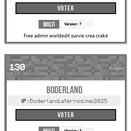
Voter
Multi
Version :
?
Free admin worldedit survie crea craké
130
0 votes
Boderland
IP :
Boderland.aternos.me:2025
Voter
Version :
?