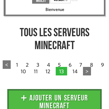
Multi
Bienvenue
Tous les serveurs
Minecraft
<
1
2
3
4
5
6
7
8
9
10
11
12
13
14
>
➕ AJOUTER UN SERVEUR
MINECRAFT