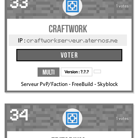
33
1 votes
CraftWork
IP :
craftworkserveur.aternos.me
Voter
Multi
Version :
?.?.?
Serveur PvP/Faction - FreeBuild - Skyblock
34
1 votes