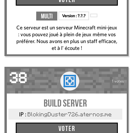
Multi
Version :
?.?.?
Ce serveur est un serveur Minecraft mini-jeux
: vous pouvez joué à plein de jeux même vos
préférer. Nous avons en plus un staff efficace,
et à l' écoute !
38
1 votes
Build server
IP :
BlokingDuster726.aternos.me
Voter