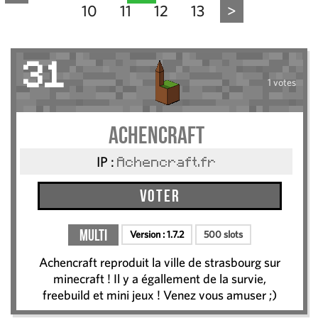
10
11
12
13
>
31
1 votes
Achencraft
IP :
Achencraft.fr
Voter
Multi
Version :
1.7.2
500 slots
Achencraft reproduit la ville de strasbourg sur
minecraft ! Il y a égallement de la survie,
freebuild et mini jeux ! Venez vous amuser ;)