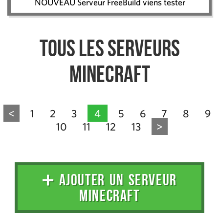
NOUVEAU Serveur FreeBuild viens tester
Tous les serveurs
Minecraft
<
1
2
3
4
5
6
7
8
9
10
11
12
13
>
➕ AJOUTER UN SERVEUR
MINECRAFT