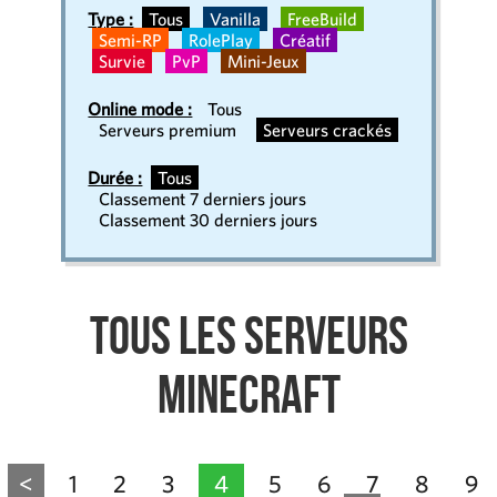
Type :
Tous
Vanilla
FreeBuild
Semi-RP
RolePlay
Créatif
Survie
PvP
Mini-Jeux
Online mode :
Tous
Serveurs premium
Serveurs crackés
Durée :
Tous
Classement 7 derniers jours
Classement 30 derniers jours
Tous les serveurs
Minecraft
<
1
2
3
4
5
6
7
8
9