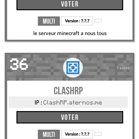
Voter
Multi
Version :
?.?.?
le serveur minecraft a nous tous
36
1 votes
clashrp
IP :
ClashRP.aternos.me
Voter
Multi
Version :
?.?.?