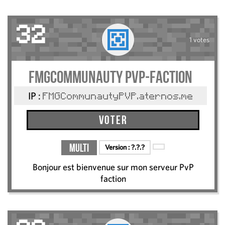
32
1 votes
FMGCommunauty PVP-FACTION
IP :
FMGCommunautyPVP.aternos.me
Voter
Multi
Version :
?.?.?
Bonjour est bienvenue sur mon serveur PvP
faction