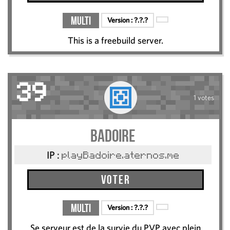
Multi
Version :
?.?.?
This is a freebuild server.
39
1 votes
Badoire
IP :
playBadoire.aternos.me
Voter
Multi
Version :
?.?.?
Se serveur est de la survie du PVP avec plein