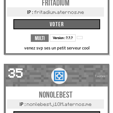
fritadium
IP :
fritadium.aternos.me
Voter
Multi
Version :
?.?.?
venez svp ses un petit serveur cool
35
1 votes
nonolebest
IP :
nonlebestj1OM.aternos.me