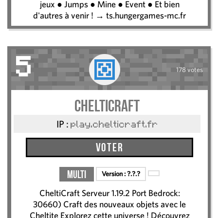
jeux ● Jumps ● Mine ● Event ● Et bien
d'autres à venir ! → ts.hungergames-mc.fr
5
178 votes
CheltiCraft
IP :
play.chelticraft.fr
Voter
Multi
Version :
?.?.?
CheltiCraft Serveur 1.19.2 Port Bedrock:
30660) Craft des nouveaux objets avec le
Cheltite Explorez cette universe ! Découvrez