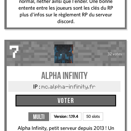
normal, nether ainsi que l'ender. Une bonne
entente entre les joueurs sont les clés du RP
plus d'infos sur le règlement RP du serveur
discord.
7
32 votes
Alpha Infinity
IP :
mc.alpha-infinity.fr
Voter
Multi
Version :
1.19.4
50 slots
Alpha Infinity, petit serveur depuis 2013 ! Un