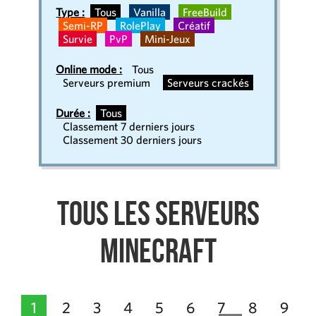
Type :
Tous
Vanilla
FreeBuild
Semi-RP
RolePlay
Créatif
Survie
PvP
Mini-Jeux
Online mode :
Tous
Serveurs premium
Serveurs crackés
Durée :
Tous
Classement 7 derniers jours
Classement 30 derniers jours
Tous les serveurs
Minecraft
1
2
3
4
5
6
7
8
9