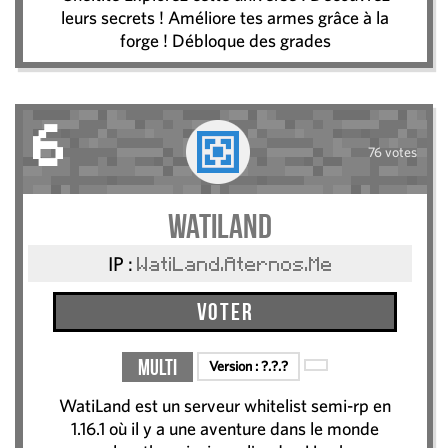
leurs secrets ! Améliore tes armes grâce à la
forge ! Débloque des grades
6
76 votes
WatiLand
IP :
WatiLand.Aternos.Me
Voter
Multi
Version :
?.?.?
WatiLand est un serveur whitelist semi-rp en
1.16.1 où il y a une aventure dans le monde