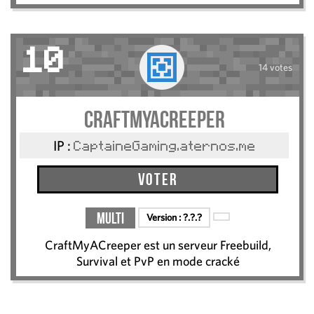
10
14 votes
CraftMyACreeper
IP :
CaptaineGaming.aternos.me
Voter
Multi
Version :
?.?.?
CraftMyACreeper est un serveur Freebuild,
Survival et PvP en mode cracké