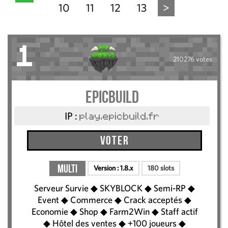
10
11
12
13
>
1
210276 votes
EpicBuild
IP :
play.epicbuild.fr
Voter
Multi
Version :
1.8.x
180 slots
Serveur Survie ◆ SKYBLOCK ◆ Semi-RP ◆
Event ◆ Commerce ◆ Crack acceptés ◆
Economie ◆ Shop ◆ Farm2Win ◆ Staff actif
◆ Hôtel des ventes ◆ +100 joueurs ◆