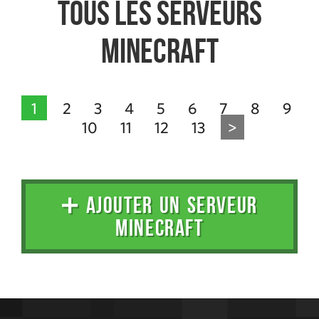
Tous les serveurs
Minecraft
1
2
3
4
5
6
7
8
9
10
11
12
13
>
➕ AJOUTER UN SERVEUR
MINECRAFT
Administration