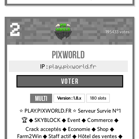
2
195433 votes
Pixworld
IP :
play.pixworld.fr
Voter
Multi
Version :
1.8.x
180 slots
⭐️ PLAY.PIXWORLD.FR ⭐ Serveur Survie N°1
🏆 ◆ SKYBLOCK ◆ Event ◆ Commerce ◆
Crack acceptés ◆ Economie ◆ Shop ◆
Farm2Win ◆ Staff actif ◆ Hôtel des ventes ◆