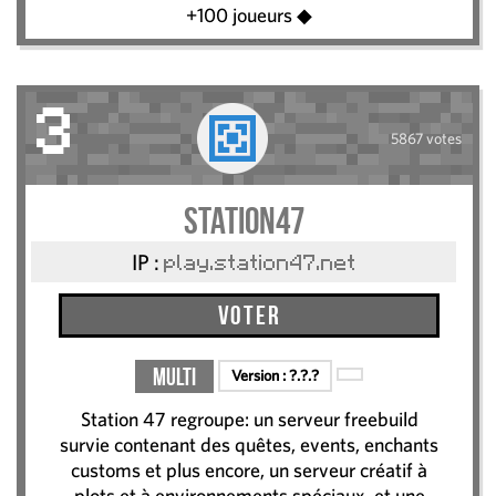
+100 joueurs ◆
3
5867 votes
Station47
IP :
play.station47.net
Voter
Multi
Version :
?.?.?
Station 47 regroupe: un serveur freebuild
survie contenant des quêtes, events, enchants
customs et plus encore, un serveur créatif à
plots et à environnements spéciaux, et une