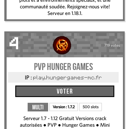
communauté soudée. Rejoignez-nous vite!
Serveur en 1.18.1.
4
719 votes
PVP Hunger Games
IP :
play.hungergames-mc.fr
Voter
Multi
Version :
1.7.2
500 slots
Serveur 1.7 - 1.12 Gratuit Versions crack
autorisées ● PVP ● Hunger Games ● Mini