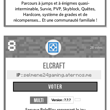
Parcours à jumps et à énigmes quasi-
interminable, Survie, PVP, Skyblock, Quêtes,
Hardcore, système de grades et de
récompenses... Et une communauté familiale !
8
28 votes
ElCraft
IP :
selmene24gaming.aternos.me
Voter
Multi
Version :
?.?.?
Serveur RolePlay reprenant le jeu