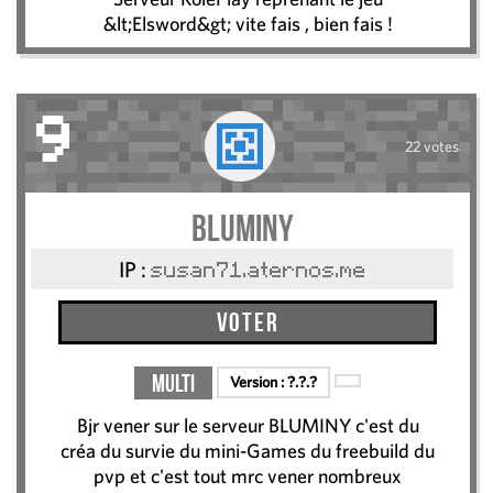
&lt;Elsword&gt; vite fais , bien fais !
9
22 votes
BLUMINY
IP :
susan71.aternos.me
Voter
Multi
Version :
?.?.?
Bjr vener sur le serveur BLUMINY c'est du
créa du survie du mini-Games du freebuild du
pvp et c'est tout mrc vener nombreux