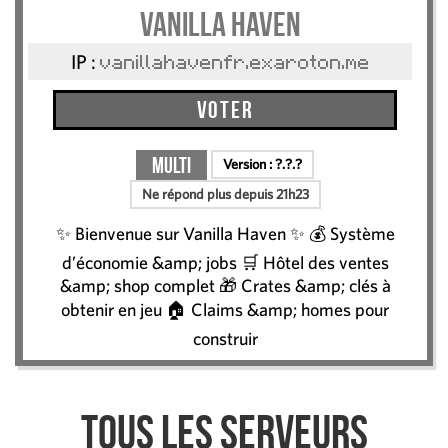
Vanilla Haven
IP :
vanillahavenfr.exaroton.me
Voter
Multi
Version :
?.?.?
Ne répond plus depuis 21h23
✨ Bienvenue sur Vanilla Haven ✨ 💰 Système
d’économie &amp; jobs 🛒 Hôtel des ventes
&amp; shop complet 🎁 Crates &amp; clés à
obtenir en jeu 🏠 Claims &amp; homes pour
construir
Tous les serveurs