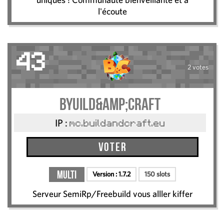
l'écoute
43
2 votes
Byuild&amp;Craft
IP :
mc.buildandcraft.eu
Voter
Multi
Version :
1.7.2
150 slots
Serveur SemiRp/Freebuild vous alller kiffer