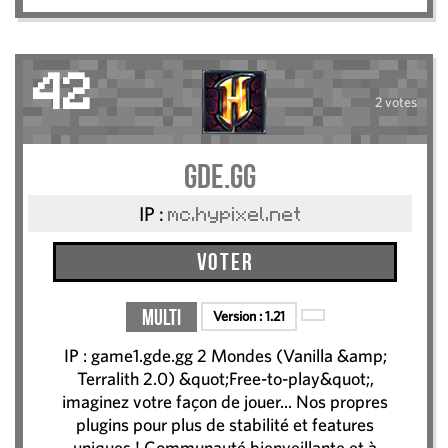
42
2 votes
GDE.GG
IP :
mc.hypixel.net
Voter
Multi
Version :
1.21
IP : game1.gde.gg 2 Mondes (Vanilla &amp;
Terralith 2.0) &quot;Free-to-play&quot;,
imaginez votre façon de jouer... Nos propres
plugins pour plus de stabilité et features
uniques ! Communauté bienveillante et à