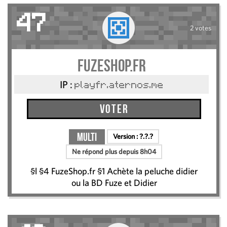
47
2 votes
FuzeShop.fr
IP :
playfr.aternos.me
Voter
Multi
Version :
?.?.?
Ne répond plus depuis 8h04
§l §4 FuzeShop.fr §1 Achète la peluche didier
ou la BD Fuze et Didier