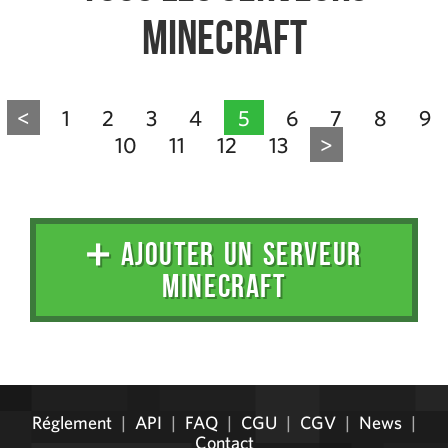
Minecraft
<
1
2
3
4
5
6
7
8
9
10
11
12
13
>
➕ AJOUTER UN SERVEUR
MINECRAFT
Administration
Réglement
|
API
|
FAQ
|
CGU
|
CGV
|
News
|
Contact