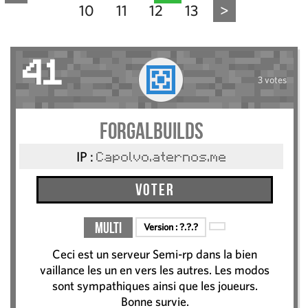
10
11
12
13
>
41
3 votes
ForgalBuilds
IP :
Capolvo.aternos.me
Voter
Multi
Version :
?.?.?
Ceci est un serveur Semi-rp dans la bien
vaillance les un en vers les autres. Les modos
sont sympathiques ainsi que les joueurs.
Bonne survie.