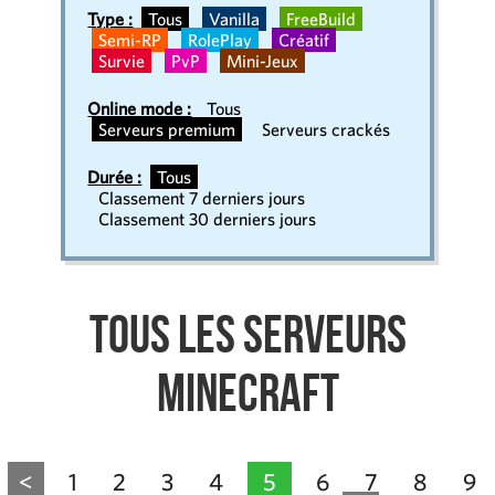
Type :
Tous
Vanilla
FreeBuild
Semi-RP
RolePlay
Créatif
Survie
PvP
Mini-Jeux
Online mode :
Tous
Serveurs premium
Serveurs crackés
Durée :
Tous
Classement 7 derniers jours
Classement 30 derniers jours
Tous les serveurs
Minecraft
<
1
2
3
4
5
6
7
8
9