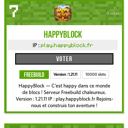
7
0 votes
HappyBlock
IP :
play.happyblock.fr
Voter
FreeBuild
Version :
1.21.11
10000 slots
HappyBlock — C’est happy dans ce monde
de blocs ! Serveur Freebuild chaleureux.
Version : 1.21.11 IP : play.happyblock.fr Rejoins-
nous et construis ton aventure !