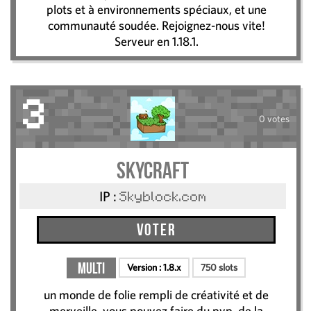
plots et à environnements spéciaux, et une
communauté soudée. Rejoignez-nous vite!
Serveur en 1.18.1.
3
0 votes
skycraft
IP :
Skyblock.com
Voter
Multi
Version :
1.8.x
750 slots
un monde de folie rempli de créativité et de
merveille, vous pouvez faire du pvp, de la