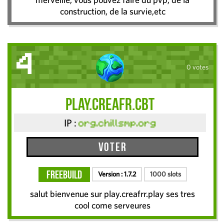
construction, de la survie,etc
4
0 votes
play.creafr.cbt
IP :
org.chillsmp.org
Voter
FreeBuild
Version :
1.7.2
1000 slots
salut bienvenue sur play.creafrr.play ses tres
cool come serveures