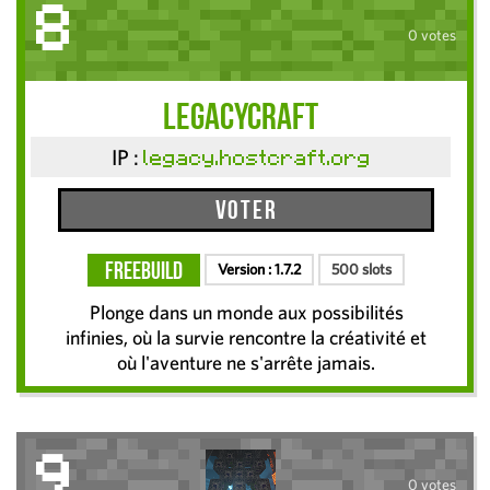
8
0 votes
LegacyCraft
IP :
legacy.hostcraft.org
Voter
FreeBuild
Version :
1.7.2
500 slots
Plonge dans un monde aux possibilités
infinies, où la survie rencontre la créativité et
où l'aventure ne s'arrête jamais.
9
0 votes