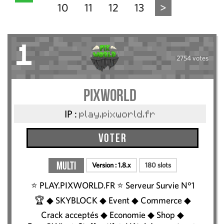
10
11
12
13
>
1
2754 votes
Pixworld
IP :
play.pixworld.fr
Voter
Multi
Version :
1.8.x
180 slots
⭐️ PLAY.PIXWORLD.FR ⭐ Serveur Survie N°1
🏆 ◆ SKYBLOCK ◆ Event ◆ Commerce ◆
Crack acceptés ◆ Economie ◆ Shop ◆