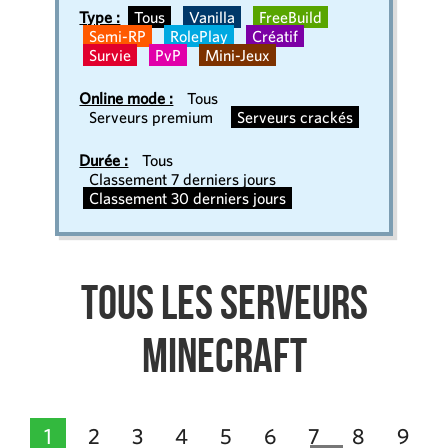
Type :
Tous
Vanilla
FreeBuild
Semi-RP
RolePlay
Créatif
Survie
PvP
Mini-Jeux
Online mode :
Tous
Serveurs premium
Serveurs crackés
Durée :
Tous
Classement 7 derniers jours
Classement 30 derniers jours
Tous les serveurs
Minecraft
1
2
3
4
5
6
7
8
9