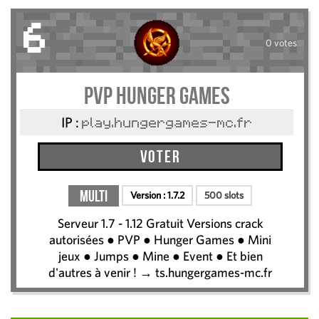
6
0 votes
PVP Hunger Games
IP :
play.hungergames-mc.fr
Voter
Multi
Version :
1.7.2
500 slots
Serveur 1.7 - 1.12 Gratuit Versions crack
autorisées ● PVP ● Hunger Games ● Mini
jeux ● Jumps ● Mine ● Event ● Et bien
d'autres à venir ! → ts.hungergames-mc.fr