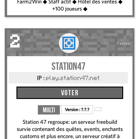
Farm2Win ◆ Staff actif ◆ Hôtel des ventes ◆
+100 joueurs ◆
2
1 votes
Station47
IP :
play.station47.net
Voter
Multi
Version :
?.?.?
Station 47 regroupe: un serveur freebuild
survie contenant des quêtes, events, enchants
customs et plus encore, un serveur créatif à