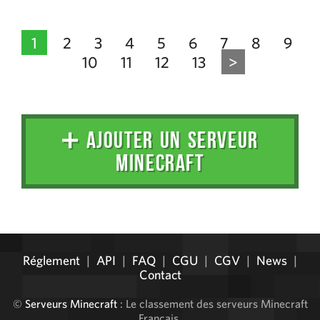
1
2
3
4
5
6
7
8
9
10
11
12
13
>
➕ AJOUTER UN SERVEUR
MINECRAFT
Administration
Réglement
|
API
|
FAQ
|
CGU
|
CGV
|
News
|
Contact
©
Serveurs Minecraft
: Le classement des serveurs Minecraft
Français.