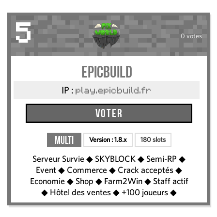
5
0 votes
EpicBuild
IP :
play.epicbuild.fr
Voter
Multi
Version :
1.8.x
180 slots
Serveur Survie ◆ SKYBLOCK ◆ Semi-RP ◆
Event ◆ Commerce ◆ Crack acceptés ◆
Economie ◆ Shop ◆ Farm2Win ◆ Staff actif
◆ Hôtel des ventes ◆ +100 joueurs ◆