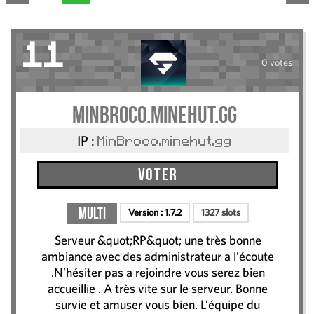
11
0 votes
MinBroco.minehut.gg
IP :
MinBroco.minehut.gg
Voter
Multi
Version :
1.7.2
1327 slots
Serveur &quot;RP&quot; une très bonne
ambiance avec des administrateur a l’écoute
.N’hésiter pas a rejoindre vous serez bien
accueillie . A très vite sur le serveur. Bonne
survie et amuser vous bien. L’équipe du