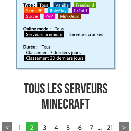
Type :
Tous
Vanilla
FreeBuild
Semi-RP
RolePlay
Créatif
Survie
PvP
Mini-Jeux
Online mode :
Tous
Serveurs premium
Serveurs crackés
Durée :
Tous
Classement 7 derniers jours
Classement 30 derniers jours
Tous les serveurs
Minecraft
<
1
2
3
4
5
6
7
21
>
...