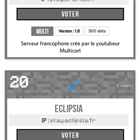
Voter
Multi
Version :
1.8
500 slots
Serveur francophone crée par le youtubeur
Multicort
20
0 votes
Eclipsia
IP :
play.eclipsia.fr
Voter