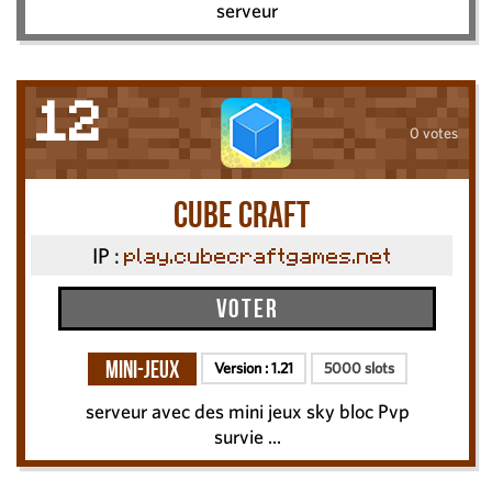
serveur
12
0 votes
cube craft
IP :
play.cubecraftgames.net
Voter
Mini-Jeux
Version :
1.21
5000 slots
serveur avec des mini jeux sky bloc Pvp
survie ...