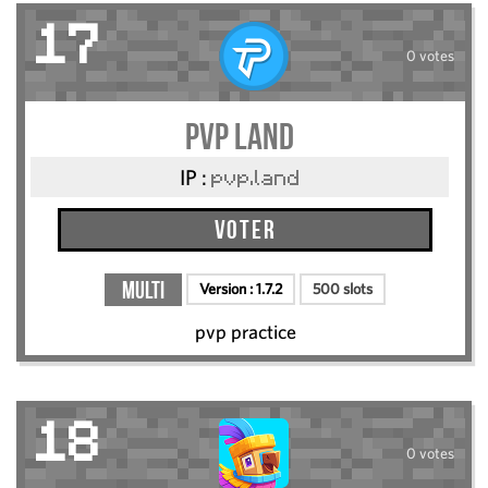
17
0 votes
pvp land
IP :
pvp.land
Voter
Multi
Version :
1.7.2
500 slots
pvp practice
18
0 votes