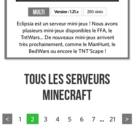
Multi
Version :
1.21.x
250 slots
Eclipsia est un serveur mini-jeux ! Nous avons
plusieurs mini-jeux disponibles le FFA, le
TntWars... De nouveaux mini-jeux arrivent
très prochainement, comme le ManHunt, le
BedWars ou encore le TNT'Scape !
Tous les serveurs
Minecraft
<
1
2
3
4
5
6
7
21
>
...