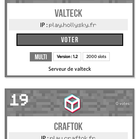
valteck
IP :
play.hollysky.fr
Voter
Multi
Version :
1.2
2000 slots
Serveur de valteck
19
0 votes
CRAFTOK
IP :
play.craftok.fr