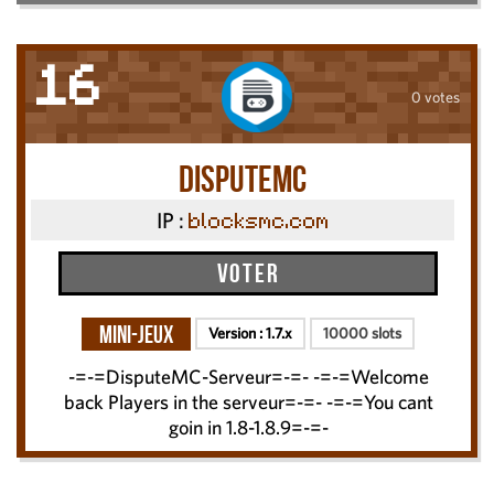
16
0 votes
DisputeMC
IP :
blocksmc.com
Voter
Mini-Jeux
Version :
1.7.x
10000 slots
-=-=DisputeMC-Serveur=-=- -=-=Welcome
back Players in the serveur=-=- -=-=You cant
goin in 1.8-1.8.9=-=-