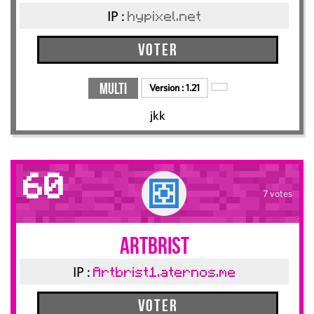
IP :
hypixel.net
Voter
Multi
Version :
1.21
jkk
60
7 votes
Artbrist
IP :
Artbrist1.aternos.me
Voter