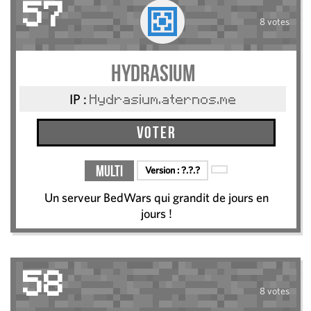
57
8 votes
Hydrasium
IP :
Hydrasium.aternos.me
Voter
Multi
Version :
?.?.?
Un serveur BedWars qui grandit de jours en
jours !
58
8 votes