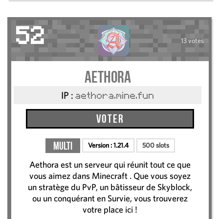
52
13 votes
AETHORA
IP :
aethora.mine.fun
Voter
Multi
Version :
1.21.4
500 slots
Aethora est un serveur qui réunit tout ce que
vous aimez dans Minecraft . Que vous soyez
un stratège du PvP, un bâtisseur de Skyblock,
ou un conquérant en Survie, vous trouverez
votre place ici !