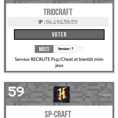
TrioCraft
IP :
86.192.58.59
Voter
Multi
Version :
?
Serveur RECRUTE Pvp/Cheat et bientôt mini-
jeux
59
7 votes
SP-CRAFT