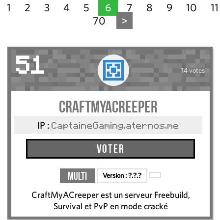
1
2
3
4
5
6
7
8
9
10
11
70
>
51
14 votes
CraftMyACreeper
IP :
CaptaineGaming.aternos.me
Voter
Multi
Version :
?.?.?
CraftMyACreeper est un serveur Freebuild,
Survival et PvP en mode cracké