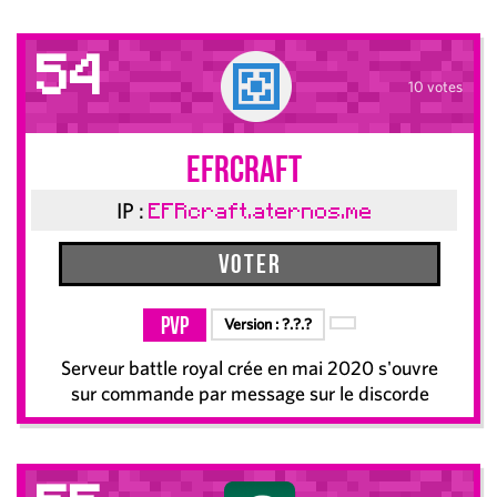
54
10 votes
EFRcraft
IP :
EFRcraft.aternos.me
Voter
PvP
Version :
?.?.?
Serveur battle royal crée en mai 2020 s'ouvre
sur commande par message sur le discorde