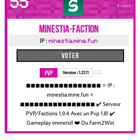
55
9 votes
Minestia-Faction
IP :
minestia.mine.fun
Voter
PvP
Version :
1.21.11
◼◼◼◼◼◼◼◼◼◼◼◼◼◼◼◼ ⭐ IP :
minestia.mine.fun ⭐
◼◼◼◼◼◼◼◼◼◼◼◼◼◼◼◼ ✔️ Serveur
PVP/Factions 1.9.4 Avec un Pvp 1.8! ✔️
Gameplay immersif ❤️ Du Farm2Win