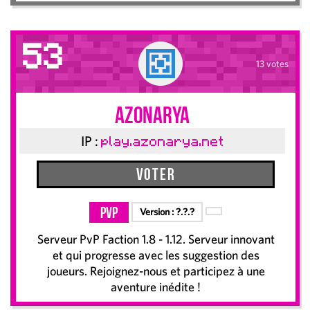
53
13 votes
Azonarya
IP :
play.azonarya.net
Voter
PvP
Version :
?.?.?
Serveur PvP Faction 1.8 - 1.12. Serveur innovant
et qui progresse avec les suggestion des
joueurs. Rejoignez-nous et participez à une
aventure inédite !