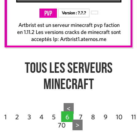
PvP
Version :
?.?.?
Artbrist est un serveur minecraft pvp faction
en 1.11.2 Les versions cracks de minecraft sont
acceptés Ip: Artbrist1.aternos.me
Tous les serveurs
Minecraft
<
1
2
3
4
5
6
7
8
9
10
11
70
>