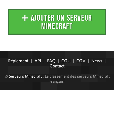
➕ AJOUTER UN SERVEUR
MINECRAFT
Administration
Réglement
|
API
|
FAQ
|
CGU
|
CGV
|
News
|
Contact
©
Serveurs Minecraft
: Le classement des serveurs Minecraft
Français.