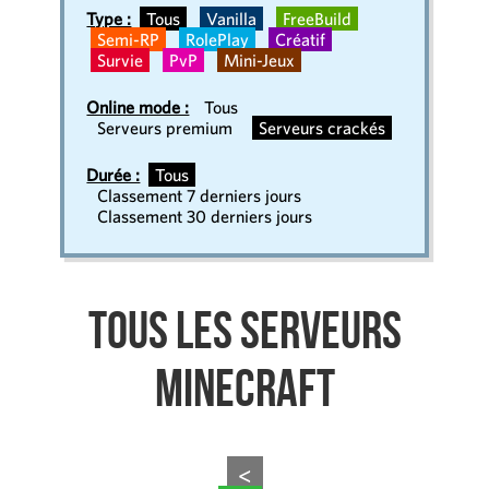
Type :
Tous
Vanilla
FreeBuild
Semi-RP
RolePlay
Créatif
Survie
PvP
Mini-Jeux
Online mode :
Tous
Serveurs premium
Serveurs crackés
Durée :
Tous
Classement 7 derniers jours
Classement 30 derniers jours
Tous les serveurs
Minecraft
<