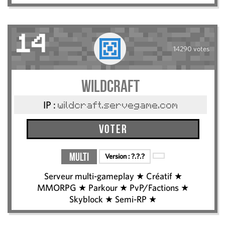
14
14290 votes
WildCraft
IP :
wildcraft.servegame.com
Voter
Multi
Version :
?.?.?
Serveur multi-gameplay ★ Créatif ★
MMORPG ★ Parkour ★ PvP/Factions ★
Skyblock ★ Semi-RP ★