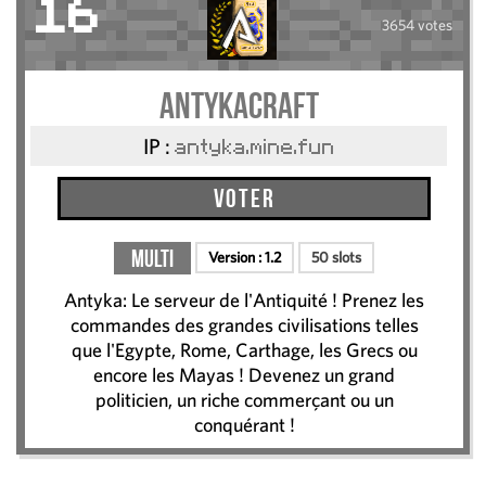
16
3654 votes
AntykaCraft
IP :
antyka.mine.fun
Voter
Multi
Version :
1.2
50 slots
Antyka: Le serveur de l'Antiquité ! Prenez les
commandes des grandes civilisations telles
que l'Egypte, Rome, Carthage, les Grecs ou
encore les Mayas ! Devenez un grand
politicien, un riche commerçant ou un
conquérant !