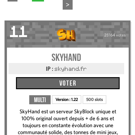
>
11
28164 votes
SkyHand
IP :
skyhand.fr
Voter
Multi
Version :
1.22
500 slots
SkyHand est un serveur SkyBlock unique et
100% original ouvert depuis + de 6 ans et
toujours en constante évolution avec une
communauté solide, des tonnes de mini jeux,