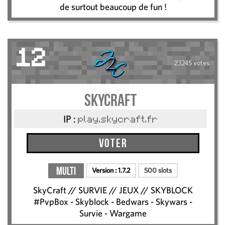
de surtout beaucoup de fun !
12
23245 votes
SkyCraft
IP :
play.skycraft.fr
Voter
Multi
Version :
1.7.2
500 slots
SkyCraft // SURVIE // JEUX // SKYBLOCK
#PvpBox - Skyblock - Bedwars - Skywars -
Survie - Wargame