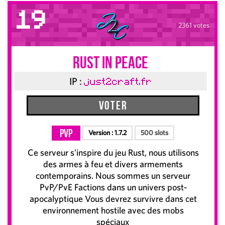
19
2361 votes
Rust In Peace
IP :
just2craft.fr
Voter
PvP
Version :
1.7.2
500 slots
Ce serveur s'inspire du jeu Rust, nous utilisons
des armes à feu et divers armements
contemporains. Nous sommes un serveur
PvP/PvE Factions dans un univers post-
apocalyptique Vous devrez survivre dans cet
environnement hostile avec des mobs
spéciaux