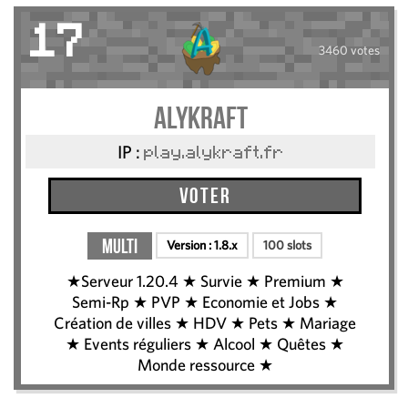
17
3460 votes
Alykraft
IP :
play.alykraft.fr
Voter
Multi
Version :
1.8.x
100 slots
★Serveur 1.20.4 ★ Survie ★ Premium ★
Semi-Rp ★ PVP ★ Economie et Jobs ★
Création de villes ★ HDV ★ Pets ★ Mariage
★ Events réguliers ★ Alcool ★ Quêtes ★
Monde ressource ★