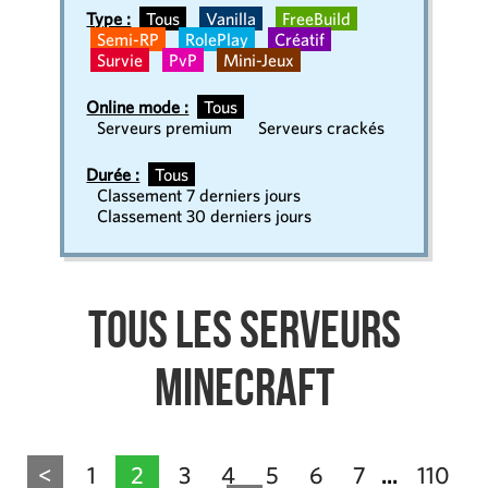
Type :
Tous
Vanilla
FreeBuild
Semi-RP
RolePlay
Créatif
Survie
PvP
Mini-Jeux
Online mode :
Tous
Serveurs premium
Serveurs crackés
Durée :
Tous
Classement 7 derniers jours
Classement 30 derniers jours
Tous les serveurs
Minecraft
<
1
2
3
4
5
6
7
110
...