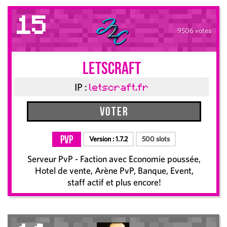
15
9506 votes
LetsCraft
IP :
letscraft.fr
Voter
PvP
Version :
1.7.2
500 slots
Serveur PvP - Faction avec Economie poussée,
Hotel de vente, Arène PvP, Banque, Event,
staff actif et plus encore!