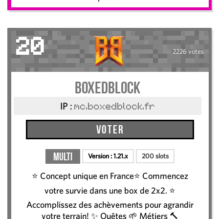
20
2226 votes
BoxedBlock
IP :
mc.boxedblock.fr
Voter
Multi
Version :
1.21.x
200 slots
⭐️ Concept unique en France⭐️ Commencez
votre survie dans une box de 2x2. ⭐️
Accomplissez des achèvements pour agrandir
votre terrain! ✨ Quêtes 🌱 Métiers 🔨