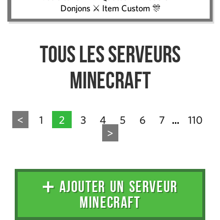
Donjons ⚔️ Item Custom 🎊
Tous les serveurs
Minecraft
<
1
2
3
4
5
6
7
110
...
>
➕ AJOUTER UN SERVEUR
MINECRAFT