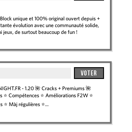
lock unique et 100% original ouvert depuis +
nstante évolution avec une communauté solide,
i jeux, de surtout beaucoup de fun !
Voter
HT.FR - 1.20 🌺 Cracks + Premiums 🌺
ins ⭐ Compétences ⭐ Améliorations F2W ⭐
 ⭐ Màj régulières ⭐...