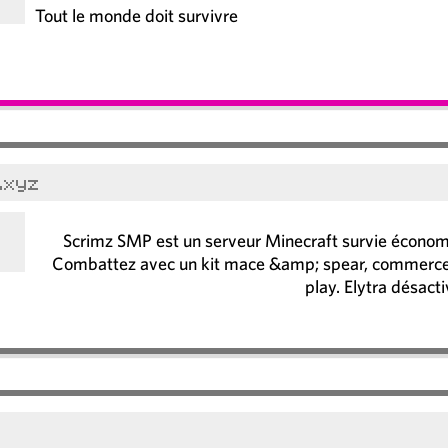
Tout le monde doit survivre
.xyz
Scrimz SMP est un serveur Minecraft survie économi
Combattez avec un kit mace &amp; spear, commercez a
play. Elytra désact