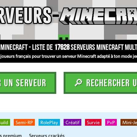
Minecraft - Liste de
17628
serveurs Minecraft mult
oueurs français pour trouver un serveur Minecraft adapté à ton mode jeu :
R UN SERVEUR
🔎 RECHERCHER U
uild
Semi-RP
RolePlay
Créatif
Survie
PvP
Mini-J
rs premium
Serveurs crackés