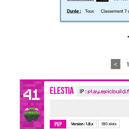
Durée :
Tous
Classement 7 d
<
1
Elestia
IP :
play.epicbuild.
41
PvP
Version :
1.8.x
180 slots