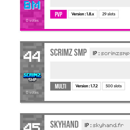
PvP
Version :
1.8.x
29 slots
0 votes
Scrimz SMP
IP :
scrimzsmp
44
Multi
Version :
1.7.2
500 slots
0 votes
SkyHand
IP :
skyhand.fr