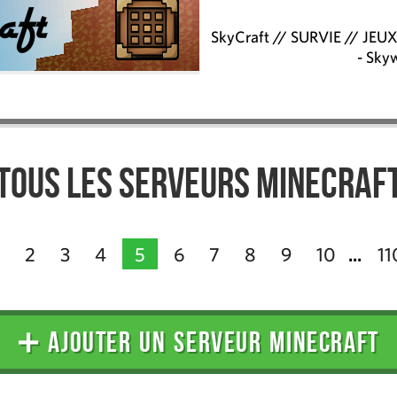
SkyCraft // SURVIE // JEU
- Sky
Tous les serveurs Minecraf
2
3
4
5
6
7
8
9
10
11
...
➕ AJOUTER UN SERVEUR MINECRAFT