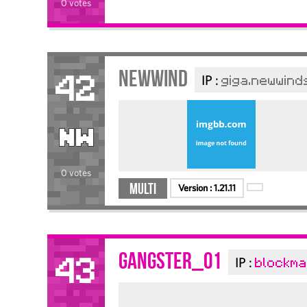
0 votes
Newwind
IP :
giga.newwin
42
0 votes
Multi
Version :
1.21.11
GANGSTER_01
IP :
blockma
43