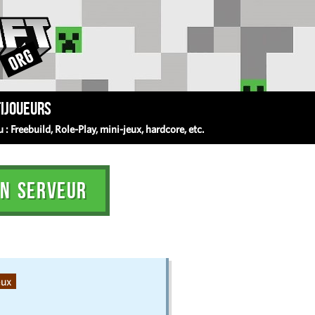
ijoueurs
 Freebuild, Role-Play, mini-jeux, hardcore, etc.
N SERVEUR
eux