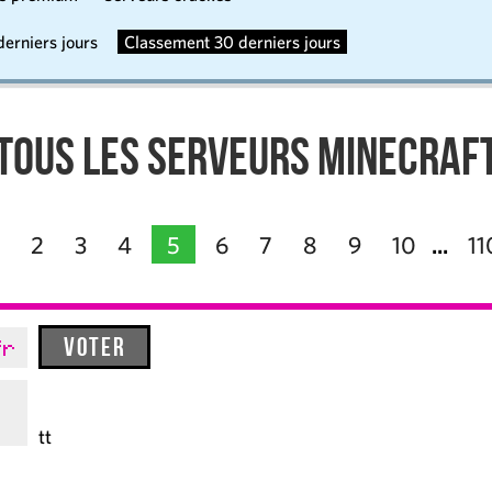
erniers jours
Classement 30 derniers jours
Tous les serveurs Minecraf
2
3
4
5
6
7
8
9
10
11
...
Voter
fr
tt