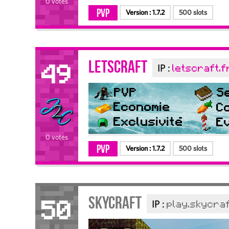
0 votes
PvP
Version :
1.7.2
500 slots
LetsCraft
IP :
letscraft.f
49
0 votes
PvP
Version :
1.7.2
500 slots
SkyCraft
IP :
play.skycraf
50