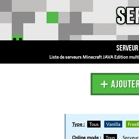
Serveur 
Liste de serveurs Minecraft JAVA Edition multij
➕ AJOUTE
Type :
Tous
Vanilla
FreeB
Online mode :
Tous
Serveu