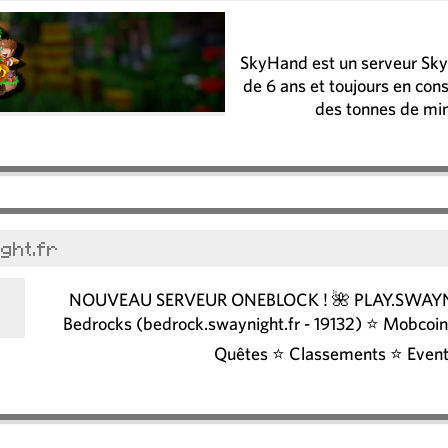
SkyHand est un serveur SkyB
de 6 ans et toujours en co
des tonnes de min
ght.fr
NOUVEAU SERVEUR ONEBLOCK ! 🌺 PLAY.SWAYNIG
Bedrocks (bedrock.swaynight.fr - 19132) ⭐ Mobco
Quêtes ⭐ Classements ⭐ Events