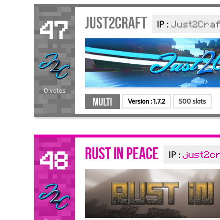
Just2Craft
IP :
Just2Craf
47
0 votes
Multi
Version :
1.7.2
500 slots
Rust In Peace
IP :
just2cr
48