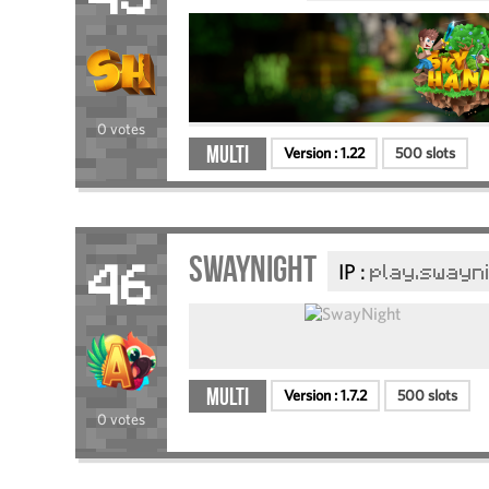
45
0 votes
Multi
Version :
1.22
500 slots
SwayNight
IP :
play.swayni
46
Multi
Version :
1.7.2
500 slots
0 votes