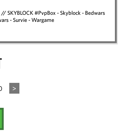
X // SKYBLOCK #PvpBox - Skyblock - Bedwars
wars - Survie - Wargame
t
0
>