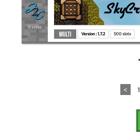
0 votes
Multi
Version :
1.7.2
500 slots
<
1