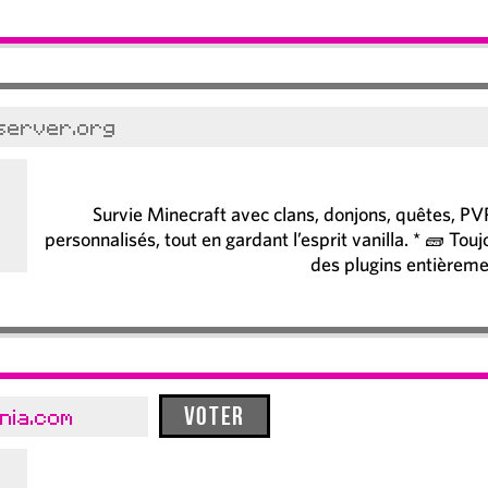
dserver.org
Survie Minecraft avec clans, donjons, quêtes, PV
personnalisés, tout en gardant l’esprit vanilla. * 🧱 Tou
des plugins entièreme
Voter
nia.com