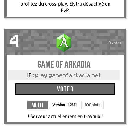
profitez du cross-play. Elytra désactivé en
PvP.
4
0 votes
Game Of Arkadia
IP :
play.gameofarkadia.net
Voter
Multi
Version :
1.21.11
100 slots
! Serveur actuellement en travaux !