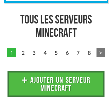
Tous les serveurs
Minecraft
1
2
3
4
5
6
7
8
>
➕ AJOUTER UN SERVEUR
MINECRAFT
Administration