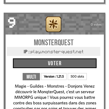
9
0 votes
MonsterQuest
IP :
play.monsterquest.net
Voter
Multi
Version :
1.21.5
500 slots
Magie - Guildes - Monstres - Donjons Venez
découvrir le MonqterQuest, c’est un serveur
MMORPG unique ! Vous pourrez vous battre
contre des boss surpuissantes dans des zones
construites par nos soins et trouver des armes