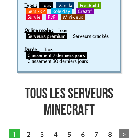
Type :
Tous
Vanilla
FreeBuild
Semi-RP
RolePlay
Créatif
Survie
PvP
Mini-Jeux
Online mode :
Tous
Serveurs premium
Serveurs crackés
Durée :
Tous
Classement 7 derniers jours
Classement 30 derniers jours
Tous les serveurs
Minecraft
1
2
3
4
5
6
7
8
>