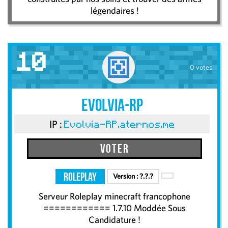
légendaires !
10
0 votes
Evolvia-RP
IP :
Evolvia-RP.aternos.me
Voter
RolePlay
Version :
?.?.?
Serveur Roleplay minecraft francophone
============ 1.7.10 Moddée Sous
Candidature !