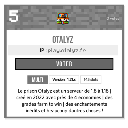
5
0 votes
Otalyz
IP :
play.otalyz.fr
Voter
Multi
Version :
1.21.x
145 slots
Le prison Otalyz est un serveur de 1.8 à 1.18 |
créé en 2022 avec près de 4 économies | des
grades farm to win | des enchantements
inédits et beaucoup dautres choses !