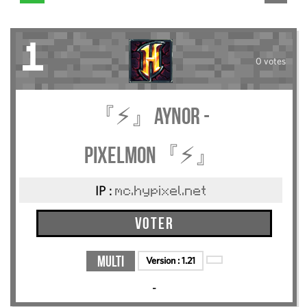
1
0 votes
『⚡』Aynor -
Pixelmon『⚡』
IP :
mc.hypixel.net
Voter
Multi
Version :
1.21
-