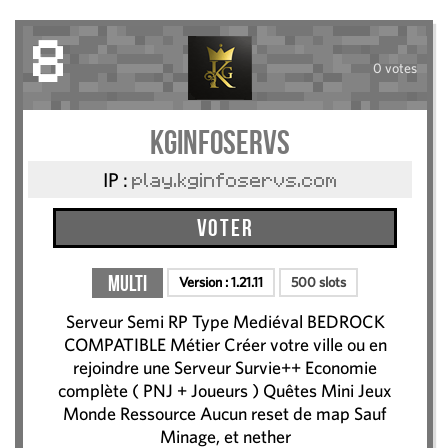
8
0 votes
KGInfoServs
IP :
play.kginfoservs.com
Voter
Multi
Version :
1.21.11
500 slots
Serveur Semi RP Type Mediéval BEDROCK
COMPATIBLE Métier Créer votre ville ou en
rejoindre une Serveur Survie++ Economie
complète ( PNJ + Joueurs ) Quêtes Mini Jeux
Monde Ressource Aucun reset de map Sauf
Minage, et nether