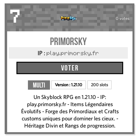
7
0 votes
PRIMORSKY
IP :
play.primorsky.fr
Voter
Multi
Version :
1.21.10
200 slots
Un Skyblock RPG en 1.21.10 - IP:
play.primorsky.fr - Items Légendaires
Évolutifs - Forge des Primordiaux et Crafts
customs uniques pour dominer les cieux. -
Héritage Divin et Rangs de progression.