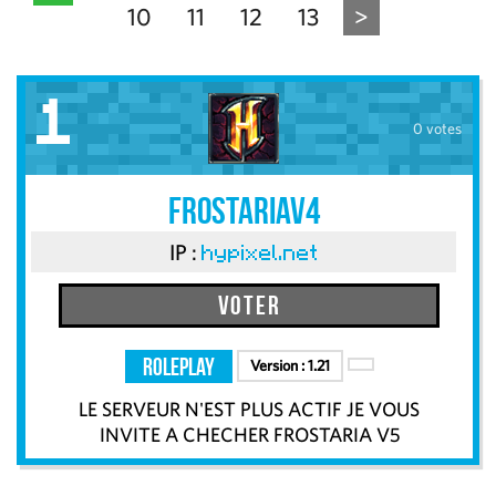
10
11
12
13
>
1
0 votes
FrostAriaV4
IP :
hypixel.net
Voter
RolePlay
Version :
1.21
LE SERVEUR N'EST PLUS ACTIF JE VOUS
INVITE A CHECHER FROSTARIA V5