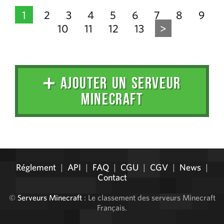
1
2
3
4
5
6
7
8
9
10
11
12
13
>
➕ AJOUTER UN SERVEUR
MINECRAFT
Administration
Réglement
|
API
|
FAQ
|
CGU
|
CGV
|
News
|
Contact
©
Serveurs Minecraft
: Le classement des serveurs Minecraft
Français.