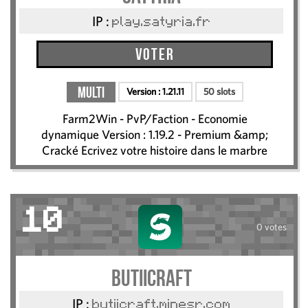
IP :
play.satyria.fr
Voter
Multi
Version :
1.21.11
50 slots
Farm2Win - PvP/Faction - Economie
dynamique Version : 1.19.2 - Premium &amp;
Cracké Ecrivez votre histoire dans le marbre
10
0 votes
ButiiCraft
IP :
butiicraft.minesr.com