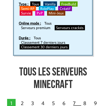
Type :
Tous
Vanilla
FreeBuild
Semi-RP
RolePlay
Créatif
Survie
PvP
Mini-Jeux
Online mode :
Tous
Serveurs premium
Serveurs crackés
Durée :
Tous
Classement 7 derniers jours
Classement 30 derniers jours
Tous les serveurs
Minecraft
1
2
3
4
5
6
7
8
9