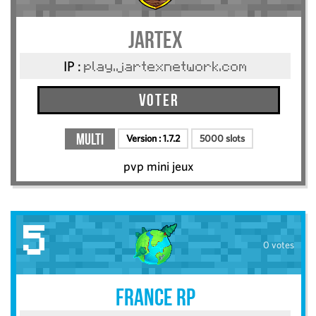
jartex
IP :
play.jartexnetwork.com
Voter
Multi
Version :
1.7.2
5000 slots
pvp mini jeux
5
0 votes
France RP