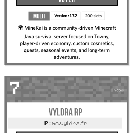
Multi
Version :
1.7.2
200 slots
🌍 MineKai is a community-driven Minecraft
Java survival server focused on Towny,
player-driven economy, custom cosmetics,
quests, seasonal events, and long-term
adventures.
7
0 votes
Vyldra RP
IP :
mc.vyldra.fr