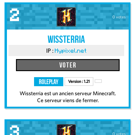
2
0 votes
Wissterria
IP :
Hypixel.net
Voter
RolePlay
Version :
1.21
Wissterria est un ancien serveur Minecraft.
Ce serveur viens de fermer.
3
0 votes