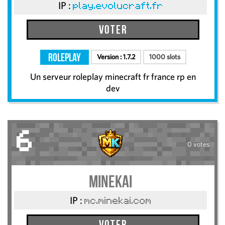
IP :
play.evolucraft.fr
Voter
RolePlay
Version :
1.7.2
1000 slots
Un serveur roleplay minecraft fr france rp en
dev
6
0 votes
MineKai
IP :
mc.minekai.com
Voter