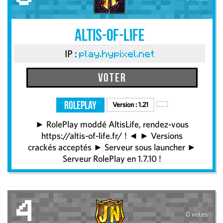
Altis-Of-Life
IP :
play.hypixel.net
Voter
RolePlay
Version :
1.21
► RolePlay moddé AltisLife, rendez-vous
https://altis-of-life.fr/ ! ◄ ► Versions
crackés acceptés ► Serveur sous launcher ►
Serveur RolePlay en 1.7.10 !
4
0 votes