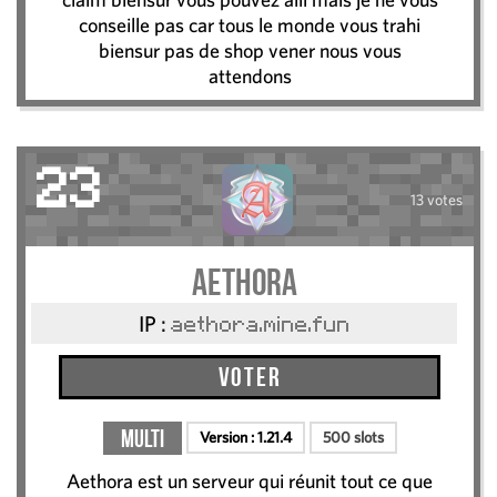
conseille pas car tous le monde vous trahi
biensur pas de shop vener nous vous
attendons
23
13 votes
AETHORA
IP :
aethora.mine.fun
Voter
Multi
Version :
1.21.4
500 slots
Aethora est un serveur qui réunit tout ce que