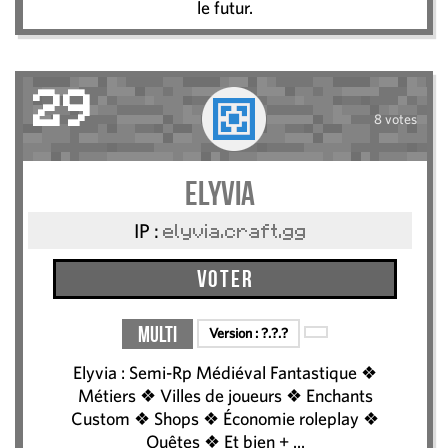
le futur.
29
8 votes
Elyvia
IP :
elyvia.craft.gg
Voter
Multi
Version :
?.?.?
Elyvia : Semi-Rp Médiéval Fantastique ❖
Métiers ❖ Villes de joueurs ❖ Enchants
Custom ❖ Shops ❖ Économie roleplay ❖
Quêtes ❖ Et bien + ...