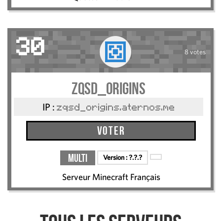
30
8 votes
ZQSD_Origins
IP :
zqsd_origins.aternos.me
Voter
Multi
Version :
?.?.?
Serveur Minecraft Français