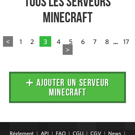
Tous les serveurs
Minecraft
<
1
2
3
4
5
6
7
8
17
...
>
➕ AJOUTER UN SERVEUR
MINECRAFT
Administration
Réglement
|
API
|
FAQ
|
CGU
|
CGV
|
News
|