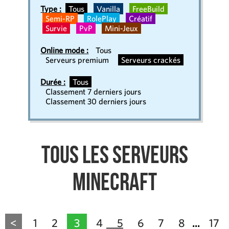
Type :
Tous
Vanilla
FreeBuild
Semi-RP
RolePlay
Créatif
Survie
PvP
Mini-Jeux
Online mode :
Tous
Serveurs premium
Serveurs crackés
Durée :
Tous
Classement 7 derniers jours
Classement 30 derniers jours
Tous les serveurs
Minecraft
<
1
2
3
4
5
6
7
8
17
...