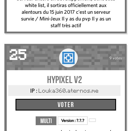
white list, il sortiras officiellement aux
alentours du 15 juin 2017 c'est un serveur
survie / Mini-Jeux Il y as du pvp Il y as un
staff très actif
25
9 votes
Hypixel v2
IP :
Louka360.aternos.me
Voter
Multi
Version :
?.?.?