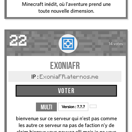
Minecraft inédit, où l'aventure prend une
toute nouvelle dimension.
22
14 votes
ExoniaFR
IP :
ExoniaFR.aternos.me
Voter
Multi
Version :
?.?.?
bienvenue sur ce serveur qui n'est pas comme
les autre ce serveur na pas de faction n'y de
claim biensur vous pouvez alli mais je ne vous