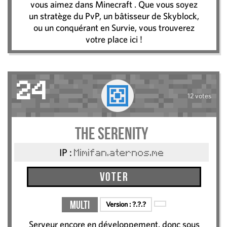
vous aimez dans Minecraft . Que vous soyez
un stratège du PvP, un bâtisseur de Skyblock,
ou un conquérant en Survie, vous trouverez
votre place ici !
24
12 votes
The Serenity
IP :
Mimifan.aternos.me
Voter
Multi
Version :
?.?.?
Serveur encore en développement, donc sous