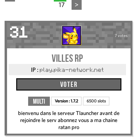
17
>
31
7 votes
Villes RP
IP :
play.pika-network.net
Voter
Multi
Version :
1.7.2
6500 slots
bienvenu dans le serveur Tlauncher avant de
rejoindre le serv abonnez vous a ma chaine
ratan pro