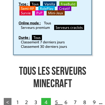
Type :
Tous
Vanilla
FreeBuild
Semi-RP
RolePlay
Créatif
Survie
PvP
Mini-Jeux
Online mode :
Tous
Serveurs premium
Serveurs crackés
Durée :
Tous
Classement 7 derniers jours
Classement 30 derniers jours
Tous les serveurs
Minecraft
<
1
2
3
4
5
6
7
8
9
...