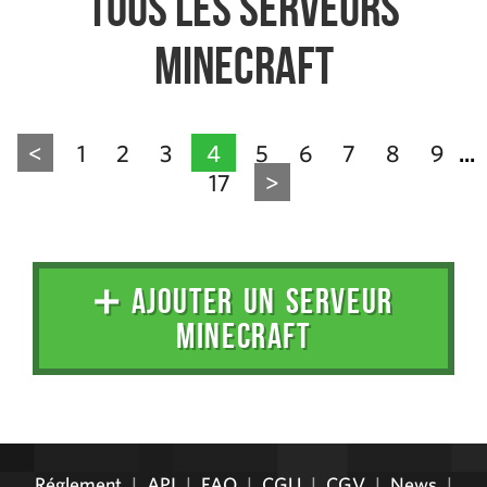
Tous les serveurs
Minecraft
<
1
2
3
4
5
6
7
8
9
...
17
>
➕ AJOUTER UN SERVEUR
MINECRAFT
Administration
Réglement
|
API
|
FAQ
|
CGU
|
CGV
|
News
|