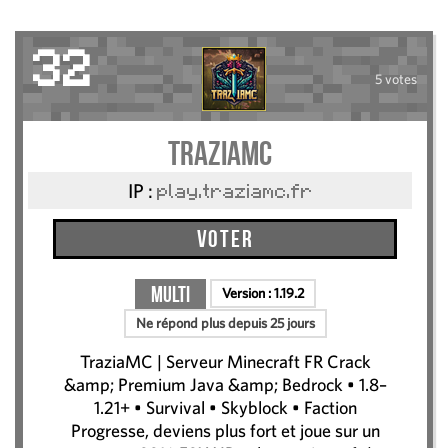
32
5 votes
TraziaMC
IP :
play.traziamc.fr
Voter
Multi
Version :
1.19.2
Ne répond plus depuis 25 jours
TraziaMC | Serveur Minecraft FR Crack
&amp; Premium Java &amp; Bedrock • 1.8–
1.21+ • Survival • Skyblock • Faction
Progresse, deviens plus fort et joue sur un