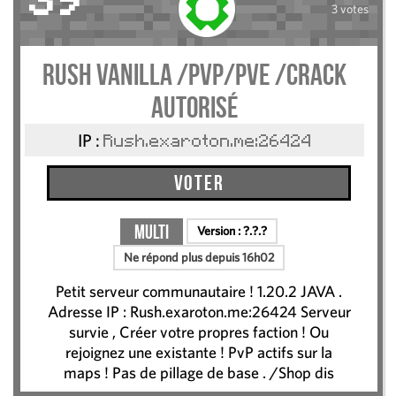
39
3 votes
Rush Vanilla /PVP/PVE /Crack
Autorisé
IP :
Rush.exaroton.me:26424
Voter
Multi
Version :
?.?.?
Ne répond plus depuis 16h02
Petit serveur communautaire ! 1.20.2 JAVA .
Adresse IP : Rush.exaroton.me:26424 Serveur
survie , Créer votre propres faction ! Ou
rejoignez une existante ! PvP actifs sur la
maps ! Pas de pillage de base . /Shop dis