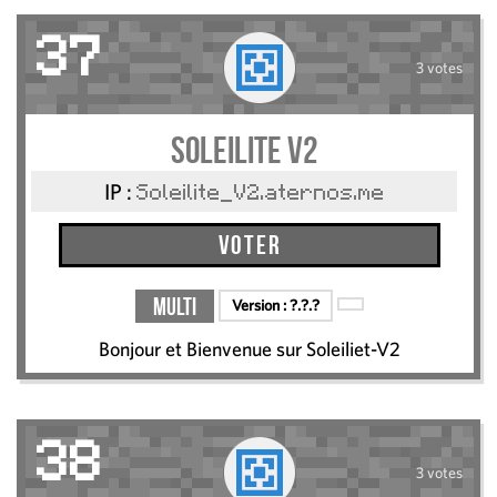
37
3 votes
Soleilite V2
IP :
Soleilite_V2.aternos.me
Voter
Multi
Version :
?.?.?
Bonjour et Bienvenue sur Soleiliet-V2
38
3 votes