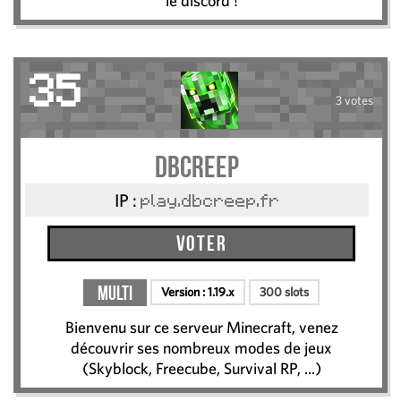
le discord !
35
3 votes
Dbcreep
IP :
play.dbcreep.fr
Voter
Multi
Version :
1.19.x
300 slots
Bienvenu sur ce serveur Minecraft, venez
découvrir ses nombreux modes de jeux
(Skyblock, Freecube, Survival RP, ...)