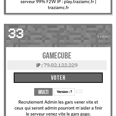
serveur 99% F2W IP : play.traziamc.fr |
traziamc.fr
33
5 votes
Gamecube
IP :
79.82.122.229
Voter
Multi
Version :
?
Recrutement Admin les gars vener vite et
ceux qui seront admin pourront m'aider a finir
le serveur venez vite le gars gogo.