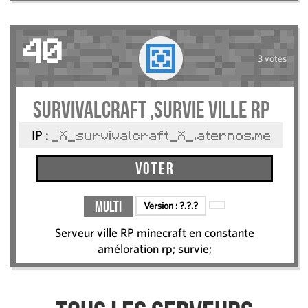
40
3 votes
survivalcraft ,survie ville RP
IP :
_X_survivalcraft_X_.aternos.me
Voter
Multi
Version :
?.?.?
Serveur ville RP minecraft en constante
améloration rp; survie;