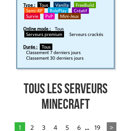
Type :
Tous
Vanilla
FreeBuild
Semi-RP
RolePlay
Créatif
Survie
PvP
Mini-Jeux
Online mode :
Tous
Serveurs premium
Serveurs crackés
Durée :
Tous
Classement 7 derniers jours
Classement 30 derniers jours
Tous les serveurs
Minecraft
1
2
3
4
5
6
19
>
...