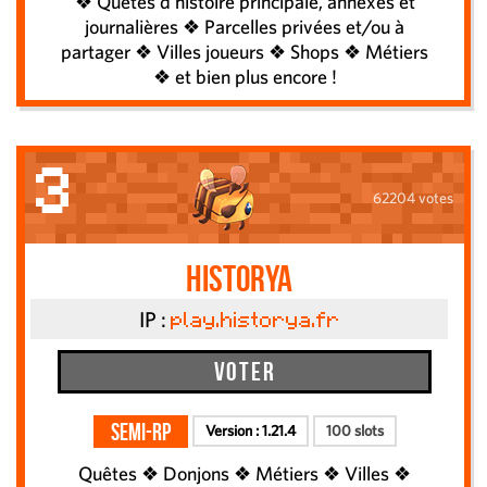
❖ Quêtes d'histoire principale, annexes et
journalières ❖ Parcelles privées et/ou à
partager ❖ Villes joueurs ❖ Shops ❖ Métiers
❖ et bien plus encore !
3
62204 votes
Historya
IP :
play.historya.fr
Voter
Semi-RP
Version :
1.21.4
100 slots
Quêtes ❖ Donjons ❖ Métiers ❖ Villes ❖