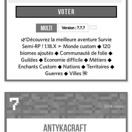
Voter
Multi
Version :
?.?.?
🌿Découvrez la meilleure aventure Survie
Semi-RP ! 1.18.X ➣ Monde custom ◆ 120
biomes ajoutés ◆ Communauté de folie ◆
Guildes ◆ Economie difficile ◆ Métiers ◆
Enchants Custom ◆ Nations ◆ Territoires ◆
Guerres ◆ Villes 🌺
7
3654 votes
AntykaCraft