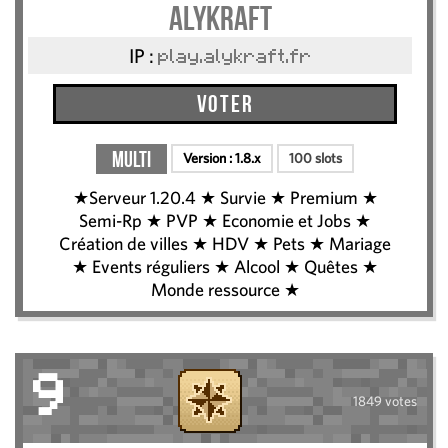
Alykraft
IP :
play.alykraft.fr
Voter
Multi
Version :
1.8.x
100 slots
★Serveur 1.20.4 ★ Survie ★ Premium ★
Semi-Rp ★ PVP ★ Economie et Jobs ★
Création de villes ★ HDV ★ Pets ★ Mariage
★ Events réguliers ★ Alcool ★ Quêtes ★
Monde ressource ★
9
1849 votes