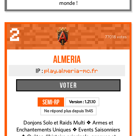
monde !
2
77018 votes
Almeria
IP :
play.almeria-mc.fr
Voter
Semi-RP
Version :
1.21.10
Ne répond plus depuis 1h45
Donjons Solo et Raids Multi ❖ Armes et
Enchantements Uniques ❖ Events Saisonniers