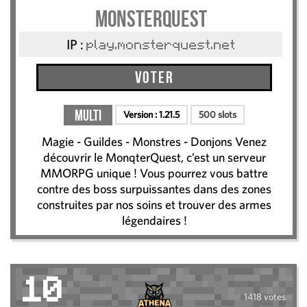
MonsterQuest
IP :
play.monsterquest.net
Voter
Multi
Version :
1.21.5
500 slots
Magie - Guildes - Monstres - Donjons Venez
découvrir le MonqterQuest, c’est un serveur
MMORPG unique ! Vous pourrez vous battre
contre des boss surpuissantes dans des zones
construites par nos soins et trouver des armes
légendaires !
10
1418 votes