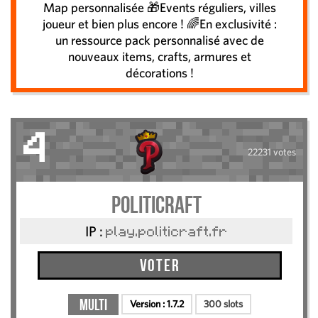
Map personnalisée 🎁Events réguliers, villes
joueur et bien plus encore ! 🌈En exclusivité :
un ressource pack personnalisé avec de
nouveaux items, crafts, armures et
décorations !
4
22231 votes
Politicraft
IP :
play.politicraft.fr
Voter
Multi
Version :
1.7.2
300 slots