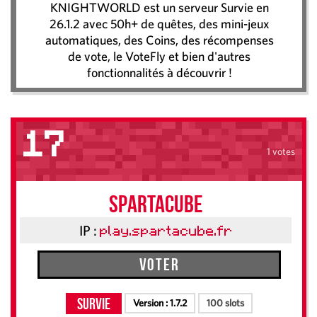
KNIGHTWORLD est un serveur Survie en
26.1.2 avec 50h+ de quêtes, des mini-jeux
automatiques, des Coins, des récompenses
de vote, le VoteFly et bien d'autres
fonctionnalités à découvrir !
17
1 votes
SpartaCube
IP :
play.spartacube.fr
Voter
Survie
Version :
1.7.2
100 slots