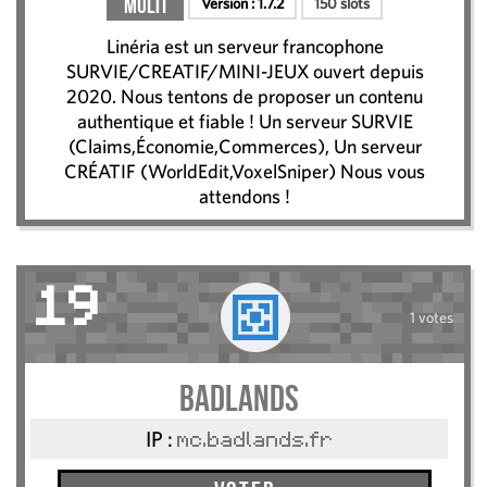
Multi
Version :
1.7.2
150 slots
Linéria est un serveur francophone
SURVIE/CREATIF/MINI-JEUX ouvert depuis
2020. Nous tentons de proposer un contenu
authentique et fiable ! Un serveur SURVIE
(Claims,Économie,Commerces), Un serveur
CRÉATIF (WorldEdit,VoxelSniper) Nous vous
attendons !
19
1 votes
BadLands
IP :
mc.badlands.fr