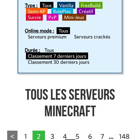
Type :
Tous
Vanilla
FreeBuild
Semi-RP
RolePlay
Créatif
Survie
PvP
Mini-Jeux
Online mode :
Tous
Serveurs premium
Serveurs crackés
Durée :
Tous
Classement 7 derniers jours
Classement 30 derniers jours
Tous les serveurs
Minecraft
<
1
2
3
4
5
6
7
148
...