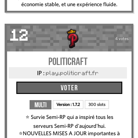
économie stable, et une expérience fluide.
12
4 votes
Politicraft
IP :
play.politicraft.fr
Voter
Multi
Version :
1.7.2
300 slots
⭐ Survie Semi-RP qui a inspiré tous les
serveurs Semi-RP d'aujourd'hui.
⭐NOUVELLES MISES A JOUR importantes à