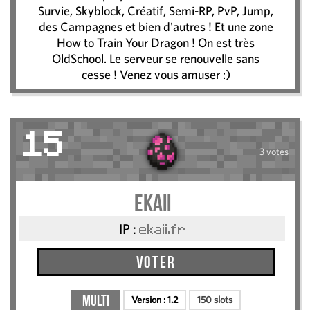
Survie, Skyblock, Créatif, Semi-RP, PvP, Jump,
des Campagnes et bien d'autres ! Et une zone
How to Train Your Dragon ! On est très
OldSchool. Le serveur se renouvelle sans
cesse ! Venez vous amuser :)
15
3 votes
Ekaii
IP :
ekaii.fr
Voter
Multi
Version :
1.2
150 slots