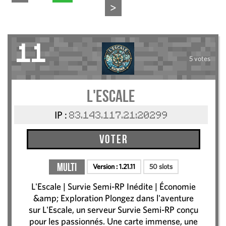
>
11
5 votes
L'Escale
IP :
83.143.117.21:20299
Voter
Multi
Version :
1.21.11
50 slots
L'Escale | Survie Semi-RP Inédite | Économie
&amp; Exploration Plongez dans l'aventure
sur L'Escale, un serveur Survie Semi-RP conçu
pour les passionnés. Une carte immense, une