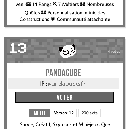
venir🏰 14 Rangs ⛏️ 7 Métiers 🏰 Nombreuses
Quêtes 🏰 Personnalisation infinie des
Constructions 💗 Communauté attachante
13
4 votes
Pandacube
IP :
pandacube.fr
Voter
Multi
Version :
1.2
200 slots
Survie, Créatif, Skyblock et Mini-jeux. Que