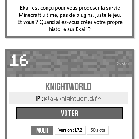
Ekaii est conçu pour vous proposer la survie
Minecraft ultime, pas de plugins, juste le jeu.
Et vous ? Quand allez-vous créer votre propre
histoire sur Ekaii ?
16
2 votes
KnightWorld
IP :
play.knightworld.fr
Voter
Multi
Version :
1.7.2
50 slots