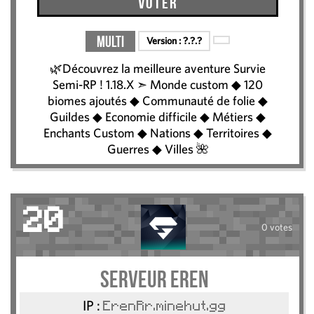
Voter
Multi
Version :
?.?.?
🌿Découvrez la meilleure aventure Survie
Semi-RP ! 1.18.X ➣ Monde custom ◆ 120
biomes ajoutés ◆ Communauté de folie ◆
Guildes ◆ Economie difficile ◆ Métiers ◆
Enchants Custom ◆ Nations ◆ Territoires ◆
Guerres ◆ Villes 🌺
20
0 votes
Serveur Eren
IP :
ErenRr.minehut.gg