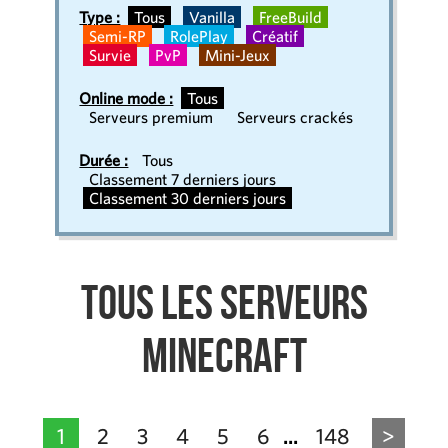
Type :
Tous
Vanilla
FreeBuild
Semi-RP
RolePlay
Créatif
Survie
PvP
Mini-Jeux
Online mode :
Tous
Serveurs premium
Serveurs crackés
Durée :
Tous
Classement 7 derniers jours
Classement 30 derniers jours
Tous les serveurs
Minecraft
1
2
3
4
5
6
148
>
...