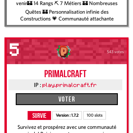
venir🏰 14 Rangs ⛏️ 7 Métiers 🏰 Nombreuses
Quêtes 🏰 Personnalisation infinie des
Constructions 💗 Communauté attachante
5
543 votes
PRIMALCRAFT
IP :
play.primalcraft.fr
Voter
Survie
Version :
1.7.2
100 slots
Survivez et prospérez avec une communauté