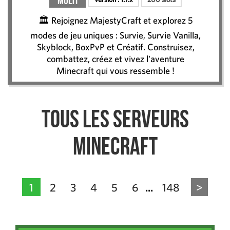
Multi
🏛️ Rejoignez MajestyCraft et explorez 5
modes de jeu uniques : Survie, Survie Vanilla,
Skyblock, BoxPvP et Créatif. Construisez,
combattez, créez et vivez l'aventure
Minecraft qui vous ressemble !
Tous les serveurs
Minecraft
1
2
3
4
5
6
148
>
...