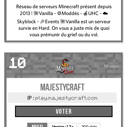
Réseau de serveurs Minecraft présent depuis
2013 ! 🌺Vanilla - ⚙️Moddés - 🍎UHC - ☁️
Skyblock - 🎉Events 🌺Vanilla est un serveur
survie en Hard. On vous a juste mis de quoi
vous prémunir du grief ou du vol.
10
59 votes
MajestyCraft
IP :
play.majestycraft.com
Voter
Version :
1.7.x
200 slots