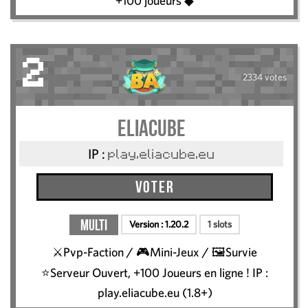
+100 joueurs ◆
2
2334 votes
Eliacube
IP :
play.eliacube.eu
Voter
Multi
Version :
1.20.2
1 slots
⚔️Pvp-Faction / 🎮Mini-Jeux / 🖼️Survie
⭐Serveur Ouvert, +100 Joueurs en ligne ! IP :
play.eliacube.eu (1.8+)