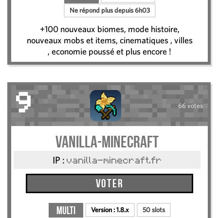
Ne répond plus depuis 6h03
+100 nouveaux biomes, mode histoire,
nouveaux mobs et items, cinematiques , villes
, economie poussé et plus encore !
9
66 votes
Vanilla-Minecraft
IP :
vanilla-minecraft.fr
Voter
Multi
Version :
1.8.x
50 slots