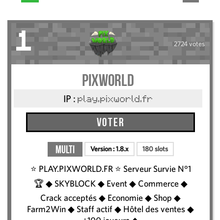
1
2724 votes
Pixworld
IP :
play.pixworld.fr
Voter
Multi
Version :
1.8.x
180 slots
⭐️ PLAY.PIXWORLD.FR ⭐ Serveur Survie N°1
🏆 ◆ SKYBLOCK ◆ Event ◆ Commerce ◆
Crack acceptés ◆ Economie ◆ Shop ◆
Farm2Win ◆ Staff actif ◆ Hôtel des ventes ◆