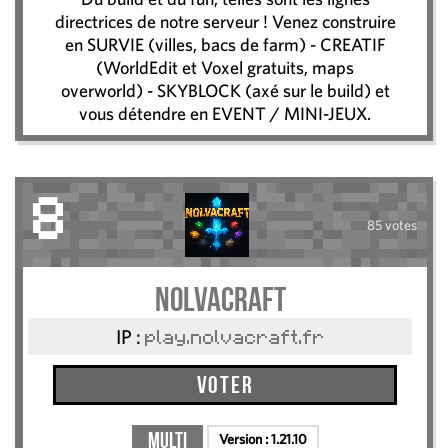
directrices de notre serveur ! Venez construire
en SURVIE (villes, bacs de farm) - CREATIF
(WorldEdit et Voxel gratuits, maps
overworld) - SKYBLOCK (axé sur le build) et
vous détendre en EVENT / MINI-JEUX.
8
85 votes
NolvaCraft
IP :
play.nolvacraft.fr
Voter
Multi
Version :
1.21.10