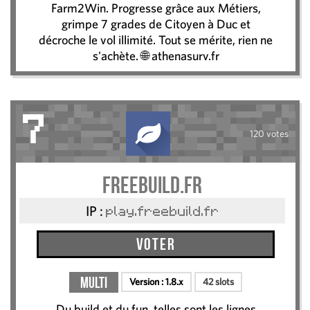
Farm2Win. Progresse grâce aux Métiers,
grimpe 7 grades de Citoyen à Duc et
décroche le vol illimité. Tout se mérite, rien ne
s'achète. 🌐 athenasurv.fr
7
120 votes
Freebuild.fr
IP :
play.freebuild.fr
Voter
Multi
Version :
1.8.x
42 slots
Du build et du fun, telles sont les lignes