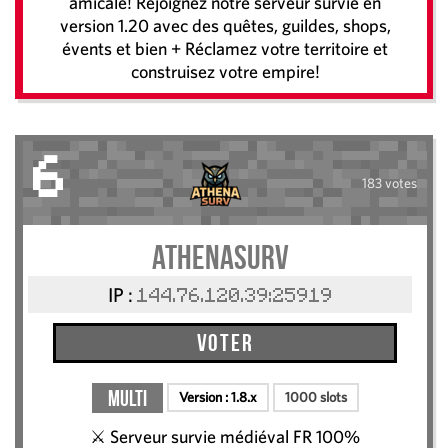
amicale! Rejoignez notre serveur survie en
version 1.20 avec des quêtes, guildes, shops,
évents et bien + Réclamez votre territoire et
construisez votre empire!
6
183 votes
AthenaSurv
IP :
144.76.120.39:25919
Voter
Multi
Version :
1.8.x
1000 slots
⚔️ Serveur survie médiéval FR 100%