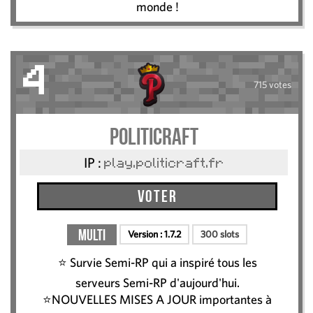
monde !
4
715 votes
Politicraft
IP :
play.politicraft.fr
Voter
Multi
Version :
1.7.2
300 slots
⭐ Survie Semi-RP qui a inspiré tous les
serveurs Semi-RP d'aujourd'hui.
⭐NOUVELLES MISES A JOUR importantes à