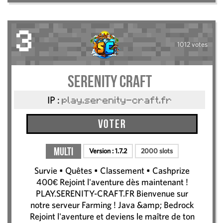
3
1012 votes
Serenity Craft
IP :
play.serenity-craft.fr
Voter
Multi
Version :
1.7.2
2000 slots
Survie • Quêtes • Classement • Cashprize
400€ Rejoint l'aventure dès maintenant !
PLAY.SERENITY-CRAFT.FR Bienvenue sur
notre serveur Farming ! Java &amp; Bedrock
Rejoint l'aventure et deviens le maître de ton