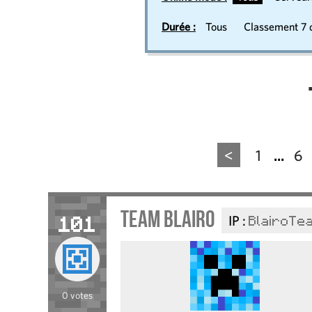
Durée :
Tous
Classement 7 d
<
1
6
...
Team Blairo
IP :
BlairoTe
101
0 votes