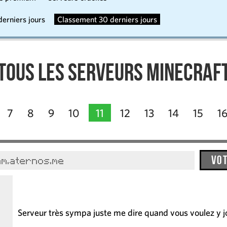
erniers jours
Classement 30 derniers jours
Tous les serveurs Minecraf
7
8
9
10
11
12
13
14
15
1
Vo
am.aternos.me
Serveur très sympa juste me dire quand vous voulez y j