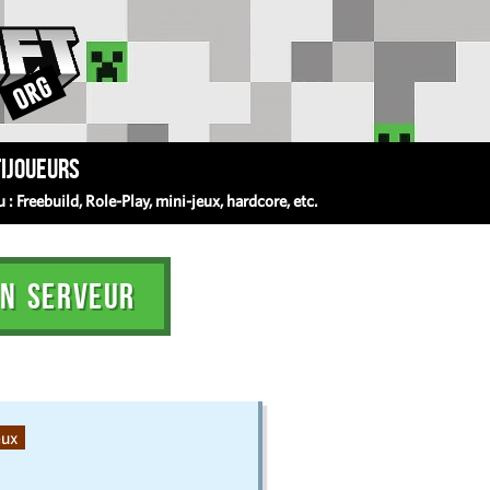
ijoueurs
 Freebuild, Role-Play, mini-jeux, hardcore, etc.
N SERVEUR
eux