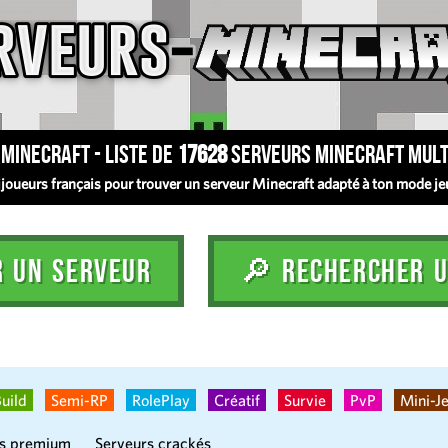
Minecraft - Liste de
17628
serveurs Minecraft mult
oueurs français pour trouver un serveur Minecraft adapté à ton mode jeu :
R UN SERVEUR
🔎 RECHERCHER U
uild
Semi-RP
RolePlay
Créatif
Survie
PvP
Mini-J
rs premium
Serveurs crackés