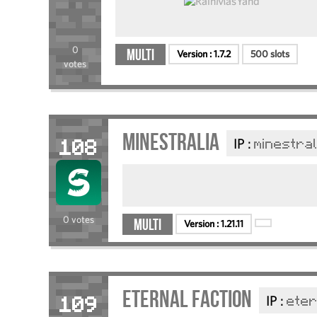
0
Multi
Version :
1.7.2
500 slots
votes
minestralia
IP :
minestral
108
0 votes
Multi
Version :
1.21.11
Eternal Faction
IP :
eter
109