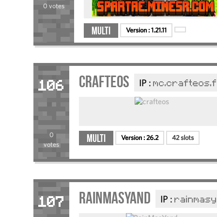
0 votes
Multi
Version :
1.21.11
crafteos
IP :
mc.crafteos.
106
0
Multi
Version :
26.2
42 slots
votes
RainMasYand
IP :
rainmasy
107