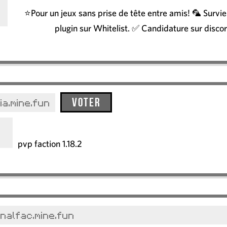
⭐Pour un jeux sans prise de tête entre amis! 🦜 Survi
plugin sur Whitelist. ✅ Candidature sur disco
Voter
ia.mine.fun
pvp faction 1.18.2
nalfac.mine.fun