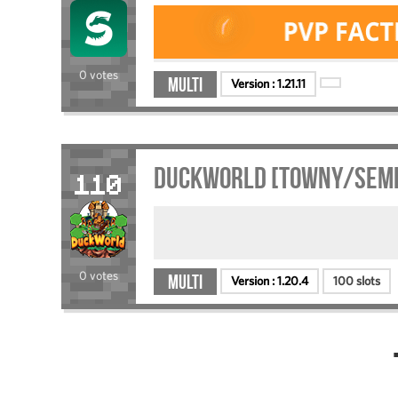
0 votes
Multi
Version :
1.21.11
DuckWorld [Towny/Semi
110
0 votes
Multi
Version :
1.20.4
100 slots