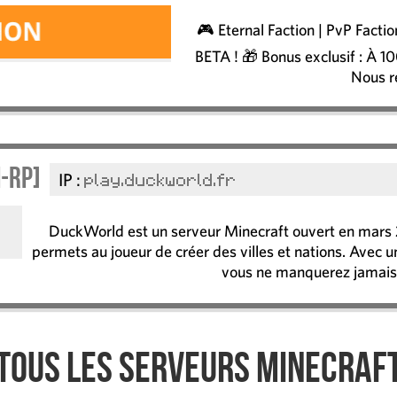
🎮 Eternal Faction | PvP Facti
BETA ! 🎁 Bonus exclusif : À 10
Nous 
-RP]
IP :
play.duckworld.fr
DuckWorld est un serveur Minecraft ouvert en mars 2
permets au joueur de créer des villes et nations. Avec un
vous ne manquerez jamais
Tous les serveurs Minecraf