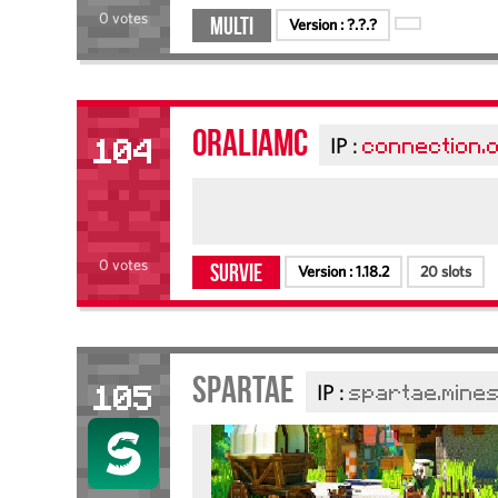
0 votes
Multi
Version :
?.?.?
OraliaMC
IP :
connection.o
104
0 votes
Survie
Version :
1.18.2
20 slots
Spartae
IP :
spartae.mine
105