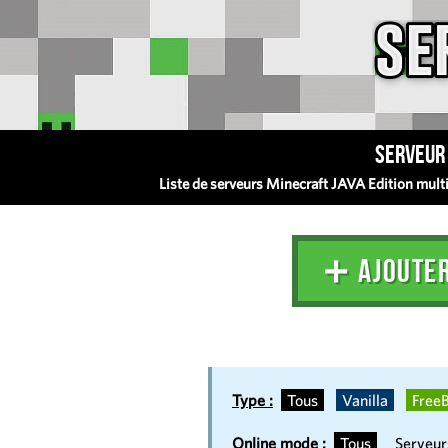
Serveur 
Liste de serveurs Minecraft JAVA Edition multij
➕ AJOUTE
Type :
Tous
Vanilla
FreeB
Online mode :
Tous
Serveu