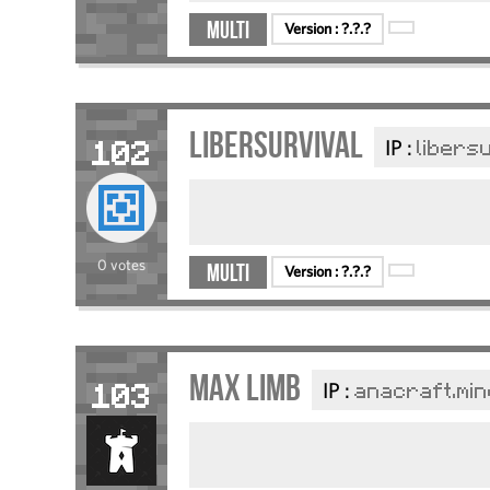
Multi
Version :
?.?.?
LIBERSURVIVAL
IP :
libers
102
0 votes
Multi
Version :
?.?.?
Max Limb
IP :
anacraft.min
103