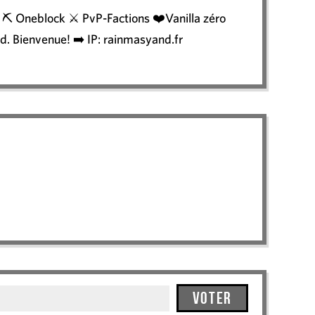
e ⛏️ Oneblock ⚔️ PvP-Factions ❤️Vanilla zéro
rd. Bienvenue! ➡️ IP: rainmasyand.fr
Voter