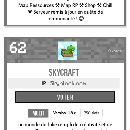
Map Ressources ⚒ Map RP ⚒ Shop ⚒ Chill
⚒ Serveur remis à jour en quête de
communauté ! 😊
62
0 votes
skycraft
IP :
Skyblock.com
Voter
Multi
Version :
1.8.x
750 slots
un monde de folie rempli de créativité et de