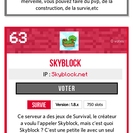
merveille, vous pouvez faire du pvp, de la
construction, de la survie,etc
63
0 votes
Skyblock
IP :
Skyblock.net
Voter
Survie
Version :
1.8.x
750 slots
Ce serveur a des jeux de Survival, le créateur
a voulu l'appeler Skyblock, mais c'est quoi
Skyblock ? C'est une petite île avec un seul