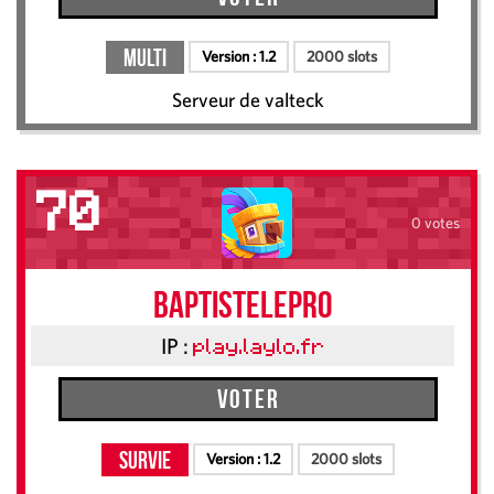
Multi
Version :
1.2
2000 slots
Serveur de valteck
70
0 votes
baptistelepro
IP :
play.laylo.fr
Voter
Survie
Version :
1.2
2000 slots