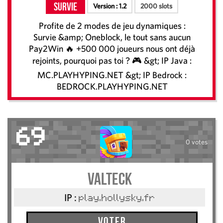
Survie
Version :
1.2
2000 slots
Profite de 2 modes de jeu dynamiques :
Survie &amp; Oneblock, le tout sans aucun
Pay2Win 🔥 +500 000 joueurs nous ont déjà
rejoints, pourquoi pas toi ? 🎮 &gt; IP Java :
MC.PLAYHYPING.NET &gt; IP Bedrock :
BEDROCK.PLAYHYPING.NET
69
0 votes
valteck
IP :
play.hollysky.fr
Voter