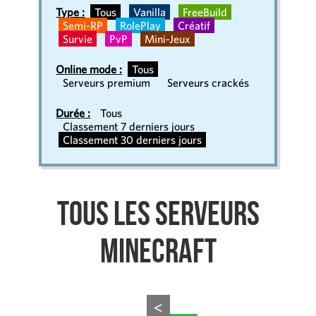
Type :
Tous
Vanilla
FreeBuild
Semi-RP
RolePlay
Créatif
Survie
PvP
Mini-Jeux
Online mode :
Tous
Serveurs premium
Serveurs crackés
Durée :
Tous
Classement 7 derniers jours
Classement 30 derniers jours
Tous les serveurs
Minecraft
<