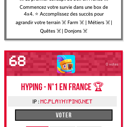
Commencez votre survie dans une box de
4x4. ⭐️ Accomplissez des succès pour
agrandir votre terrain ☠️ Farm ☠️ | Métiers ☠️ |
Quêtes ☠️ | Donjons ☠️
68
0 votes
HYPING - N°1 en France 🏆
IP :
MC.PLAYHYPING.NET
Voter