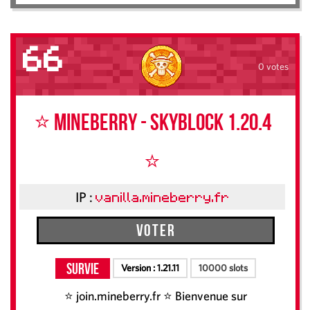
66
0 votes
⭐️ Mineberry - SKYBLOCK 1.20.4
⭐
IP :
vanilla.mineberry.fr
Voter
Survie
Version :
1.21.11
10000 slots
⭐ join.mineberry.fr ⭐ Bienvenue sur