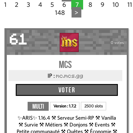
1
2
3
4
5
6
7
8
9
10
11
148
>
61
0 votes
mcs
IP :
mc.mcs.gg
Voter
Multi
Version :
1.7.2
2500 slots
✨ARIS✨ 1.16.4 ⚒ Serveur Semi-RP ⚒ Vanilla
⚒ Survie ⚒ Métiers ⚒ Donjons ⚒ Events ⚒
Petite communauté ⚒ Quêtes ⚒ Économie ⚒