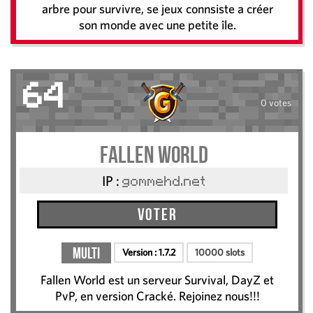
arbre pour survivre, se jeux connsiste a créer
son monde avec une petite île.
64
0 votes
Fallen World
IP :
gommehd.net
Voter
Multi
Version :
1.7.2
10000 slots
Fallen World est un serveur Survival, DayZ et
PvP, en version Cracké. Rejoinez nous!!!