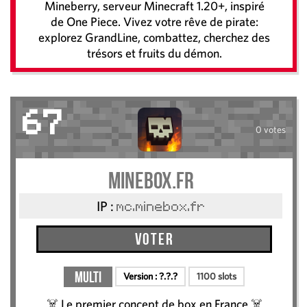
Mineberry, serveur Minecraft 1.20+, inspiré
de One Piece. Vivez votre rêve de pirate:
explorez GrandLine, combattez, cherchez des
trésors et fruits du démon.
67
0 votes
Minebox.fr
IP :
mc.minebox.fr
Voter
Multi
Version :
?.?.?
1100 slots
☠️ Le premier concept de box en France ☠️