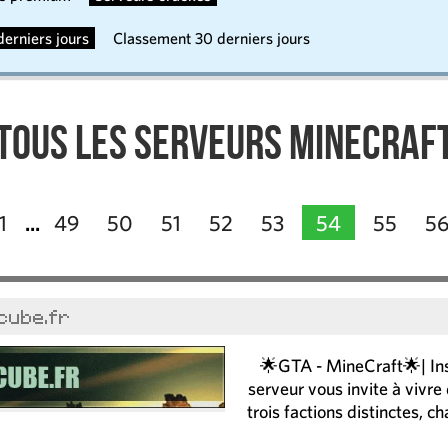
erniers jours
Classement 30 derniers jours
Tous les serveurs Minecraf
1
49
50
51
52
53
54
55
5
...
cube.fr
🌟GTA - MineCraft🌟| In
serveur vous invite à vivre
trois factions distinctes, 