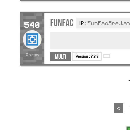
FunFac
IP :
FunFacSreJ.at
540
0 votes
Multi
Version :
?.?.?
<