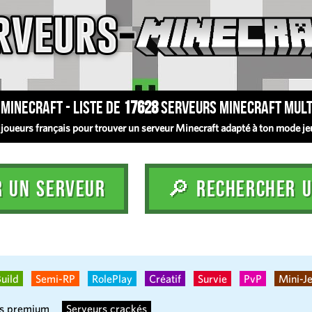
Minecraft - Liste de
17628
serveurs Minecraft mult
oueurs français pour trouver un serveur Minecraft adapté à ton mode jeu :
R UN SERVEUR
🔎 RECHERCHER U
uild
Semi-RP
RolePlay
Créatif
Survie
PvP
Mini-J
rs premium
Serveurs crackés