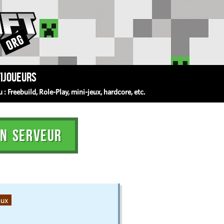
ijoueurs
 Freebuild, Role-Play, mini-jeux, hardcore, etc.
N SERVEUR
eux