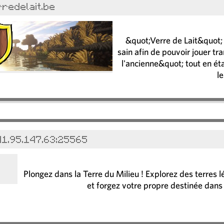
rredelait.be
&quot;Verre de Lait&quot; a
sain afin de pouvoir jouer tr
l'ancienne&quot; tout en éta
le
41.95.147.63:25565
Plongez dans la Terre du Milieu ! Explorez des terres 
et forgez votre propre destinée dans