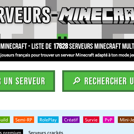
Minecraft - Liste de
17628
serveurs Minecraft mult
oueurs français pour trouver un serveur Minecraft adapté à ton mode jeu :
R UN SERVEUR
🔎 RECHERCHER U
uild
Semi-RP
RolePlay
Créatif
Survie
PvP
Mini-J
rs premium
Serveurs crackés