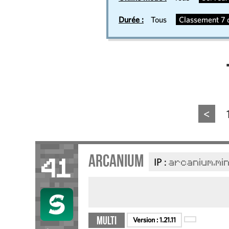
Durée :
Tous
Classement 7 d
<
Arcanium
IP :
arcanium.mi
41
Multi
Version :
1.21.11