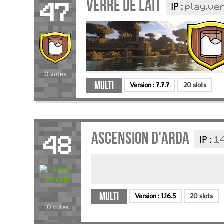
Verre de Lait
IP :
play.ve
47
0 votes
Multi
Version :
?.?.?
20 slots
Ascension d'Arda
IP :
1
48
Multi
Version :
1.16.5
20 slots
0 votes