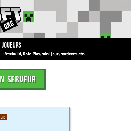
ijoueurs
 Freebuild, Role-Play, mini-jeux, hardcore, etc.
N SERVEUR
eux