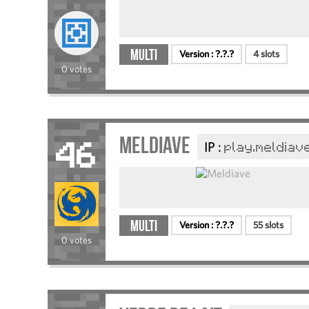
Multi
Version :
?.?.?
4 slots
0 votes
Meldiave
IP :
play.meldiav
46
Multi
Version :
?.?.?
55 slots
0 votes