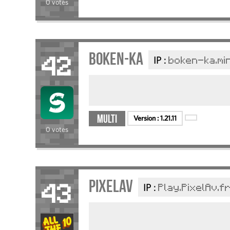
0 votes
Boken-ka
IP :
boken-ka.mi
42
Multi
Version :
1.21.11
0 votes
PixelAv
IP :
Play.PixelAv.f
43