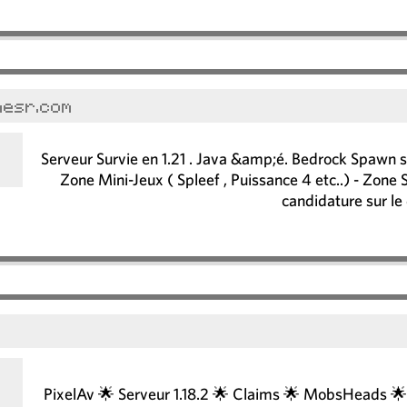
nesr.com
Serveur Survie en 1.21 . Java &amp;é. Bedrock Spawn sty
Zone Mini-Jeux ( Spleef , Puissance 4 etc..) - Zone 
candidature sur le 
r
PixelAv 🌟 Serveur 1.18.2 🌟 Claims 🌟 MobsHeads 🌟