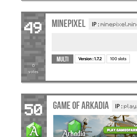
MinePixel
IP :
minepixel.mi
49
Multi
Version :
1.7.2
100 slots
0
votes
Game Of Arkadia
IP :
play
50