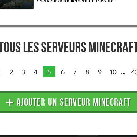
! Serveur actuellement en travaux !
Tous les serveurs Minecraf
1
2
3
4
5
6
7
8
9
10
4
...
➕ AJOUTER UN SERVEUR MINECRAFT