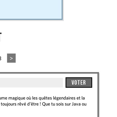
t
3
>
Voter
me magique où les quêtes légendaires et la
oujours rêvé d’être ! Que tu sois sur Java ou