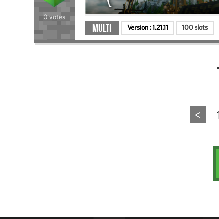
0 votes
Multi
Version :
1.21.11
100 slots
<
Administration