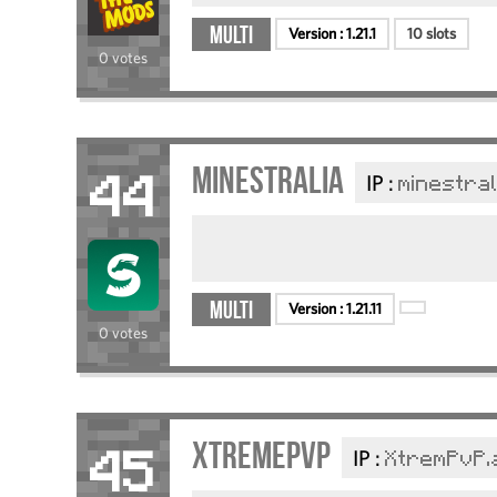
Multi
Version :
1.21.1
10 slots
0 votes
minestralia
IP :
minestral
44
Multi
Version :
1.21.11
0 votes
XtremePvP
IP :
XtremPvP.
45