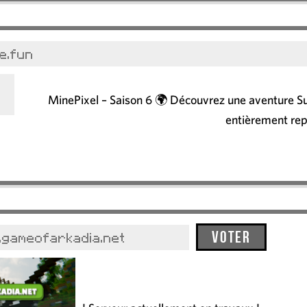
ne.fun
MinePixel – Saison 6 🌍 Découvrez une aventure S
entièrement rep
Voter
.gameofarkadia.net