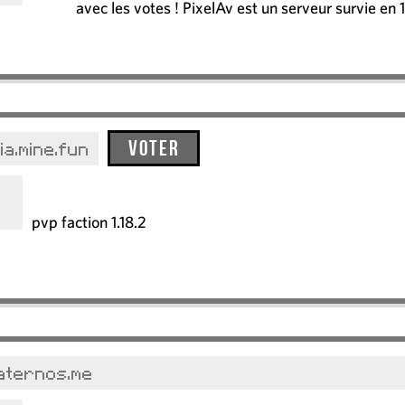
avec les votes ! PixelAv est un serveur survie en 
Voter
ia.mine.fun
pvp faction 1.18.2
aternos.me