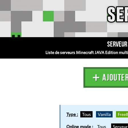
Serveur 
Liste de serveurs Minecraft JAVA Edition multij
➕ AJOUTE
Type :
Tous
Vanilla
FreeB
Online mode :
Tous
Serveu