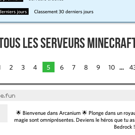
erniers jours
Classement 30 derniers jours
Tous les serveurs Minecraf
1
2
3
4
5
6
7
8
9
10
4
...
ne.fun
🌟 Bienvenue dans Arcanium 🌟 Plonge dans un royau
magie sont omniprésentes. Deviens le héros que tu as t
Bedrock !