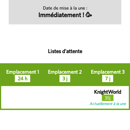
Date de mise à la une :
Immédiatement ! 🥳
Listes d'attente
Emplacement 1
Emplacement 2
Emplacement 3
24 h
3 j
7 j
KnightWorld
35j
Actuellement à la une