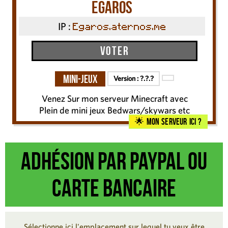
Egaros
IP :
Egaros.aternos.me
Voter
Mini-Jeux
Version :
?.?.?
Venez Sur mon serveur Minecraft avec
Plein de mini jeux Bedwars/skywars etc
Mon serveur ici ?
Adhésion par Paypal ou
carte bancaire
Sélectionne ici l'emplacement sur lequel tu veux être