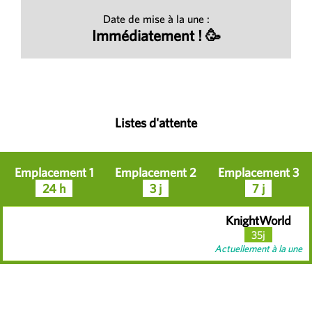
Date de mise à la une :
Immédiatement ! 🥳
Listes d'attente
Emplacement 1
Emplacement 2
Emplacement 3
24 h
3 j
7 j
KnightWorld
35j
Actuellement à la une