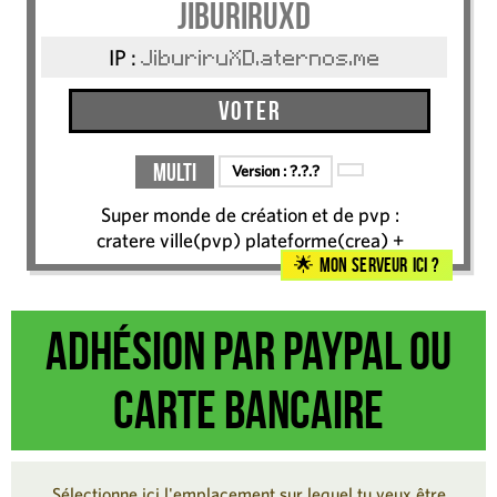
JiburiruXD
IP :
JiburiruXD.aternos.me
Voter
Multi
Version :
?.?.?
Super monde de création et de pvp :
cratere ville(pvp) plateforme(crea) +
Mon serveur ici ?
Adhésion par Paypal ou
carte bancaire
Sélectionne ici l'emplacement sur lequel tu veux être