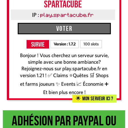
SpartaCube
IP :
play.spartacube.fr
Voter
Survie
Version :
1.7.2
100 slots
Bonjour ! Vous cherchez un serveur survie,
simple avec une bonne ambiance?
Rejoignez-nous sur play.spartacube.fr en
version 1.21 ! ✅ Claims ⭐Quêtes 🛒 Shops
et farms joueurs ✨ Events 📈 Économie ➕
Et bien plus encore !
Mon serveur ici ?
Adhésion par Paypal ou