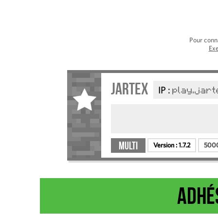
Pour conna
Exe
jartex
IP :
play.jar
Multi
Version :
1.7.2
5000
Adhés