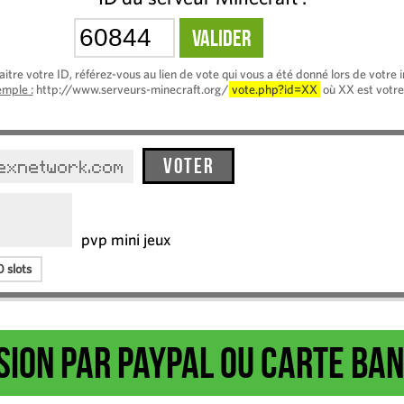
itre votre ID, référez-vous au lien de vote qui vous a été donné lors de votre i
mple :
http://www.serveurs-minecraft.org/
vote.php?id=XX
où XX est votre
Voter
texnetwork.com
pvp mini jeux
 slots
ion par Paypal ou carte ba