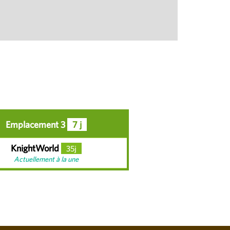
Emplacement 3
7 j
KnightWorld
35j
Actuellement à la une