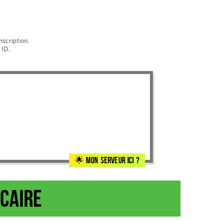
nscription.
 ID.
Mon serveur ici ?
ncaire