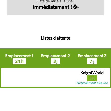
Date de mise à la une :
Immédiatement ! 🥳
Listes d'attente
Emplacement 1
Emplacement 2
Emplacement 3
24 h
3 j
7 j
KnightWorld
35j
Actuellement à la une