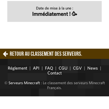
Date de mise à la une :
Immédiatement ! 🥳
Retour au classement des serveurs.
Réglement
|
API
|
FAQ
|
CGU
|
CGV
|
News
|
Contact
©
Serveurs Minecraft
: Le classement des serveurs Minecraft
Français.