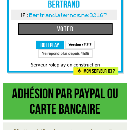
Bertrand
IP :
Bertrand.aternos.me:32167
Voter
RolePlay
Version :
?.?.?
Ne répond plus depuis 4h36
Serveur roleplay en construction
Mon serveur ici ?
Adhésion par Paypal ou
carte bancaire