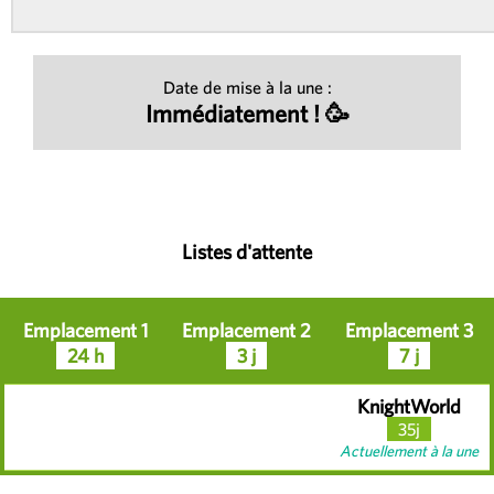
Date de mise à la une :
Immédiatement ! 🥳
Listes d'attente
Emplacement 1
Emplacement 2
Emplacement 3
24 h
3 j
7 j
KnightWorld
35j
Actuellement à la une