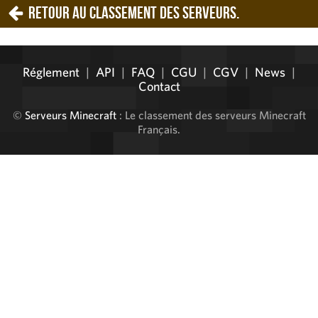
Retour au classement des serveurs.
Réglement
|
API
|
FAQ
|
CGU
|
CGV
|
News
|
Contact
©
Serveurs Minecraft
: Le classement des serveurs Minecraft
Français.