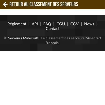
Retour au classement des serveurs.
Réglement
|
API
|
FAQ
|
CGU
|
CGV
|
News
|
Contact
©
Serveurs Minecraft
: Le classement des serveurs Minecraft
Français.