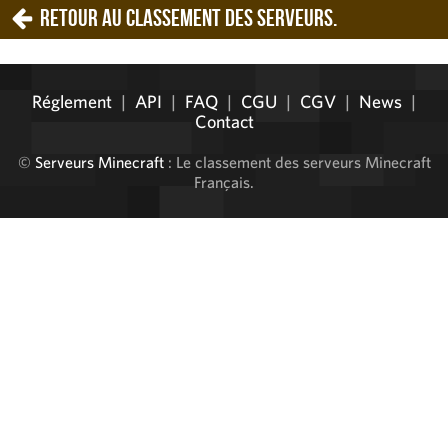
Retour au classement des serveurs.
Réglement
|
API
|
FAQ
|
CGU
|
CGV
|
News
|
Contact
©
Serveurs Minecraft
: Le classement des serveurs Minecraft
Français.