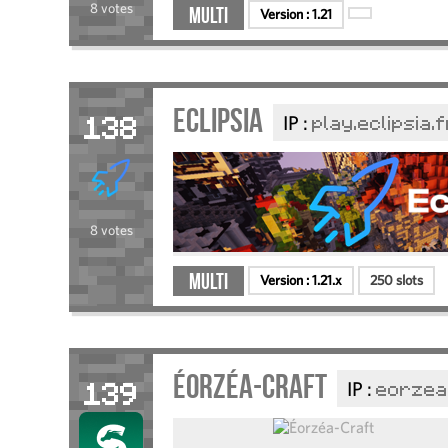
8 votes
Multi
Version :
1.21
Eclipsia
IP :
play.eclipsia.
138
8 votes
Multi
Version :
1.21.x
250 slots
Éorzéa-Craft
IP :
eorzea
139