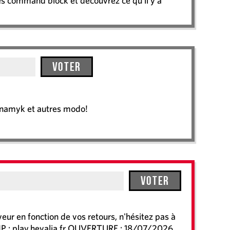
es command block et decouvrez ce qu'il y a
Voter
Dynamyk et autres modo!
Voter
ur en fonction de vos retours, n'hésitez pas à
 ! IP : play.hevalia.fr OUVERTURE : 18/07/2026