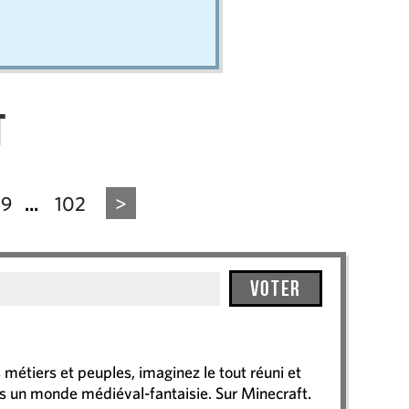
t
19
102
>
...
Voter
métiers et peuples, imaginez le tout réuni et
 un monde médiéval-fantaisie. Sur Minecraft.