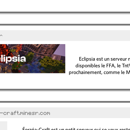
fr
Eclipsia est un serveur 
disponibles le FFA, le Tn
prochainement, comme le M
-craft.minesr.com
Éorzéa-Craft est un petit serveur qui se veux reste