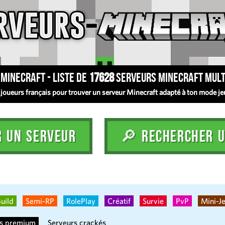
Minecraft - Liste de
17628
serveurs Minecraft mult
oueurs français pour trouver un serveur Minecraft adapté à ton mode jeu :
R UN SERVEUR
🔎 RECHERCHER U
uild
Semi-RP
RolePlay
Créatif
Survie
PvP
Mini-J
rs premium
Serveurs crackés