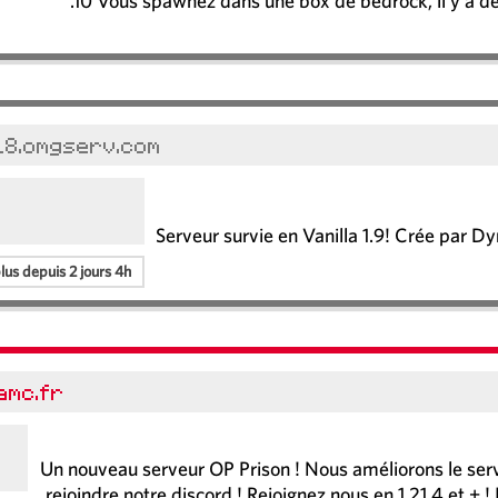
.10 Vous spawnez dans une box de bedrock, il y a d
18.omgserv.com
Serveur survie en Vanilla 1.9! Crée par 
us depuis 2 jours 4h
amc.fr
Un nouveau serveur OP Prison ! Nous améliorons le serve
rejoindre notre discord ! Rejoignez nous en 1.21.4 et +