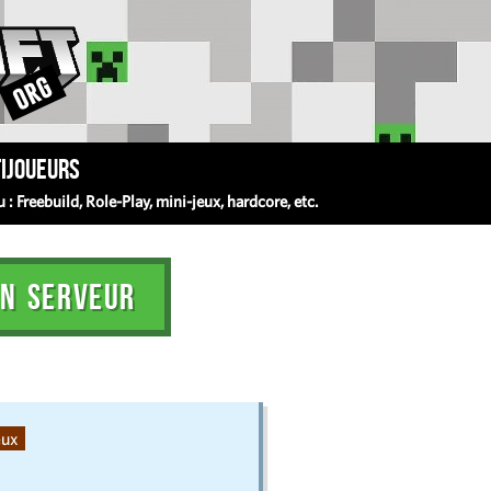
ijoueurs
 Freebuild, Role-Play, mini-jeux, hardcore, etc.
N SERVEUR
eux