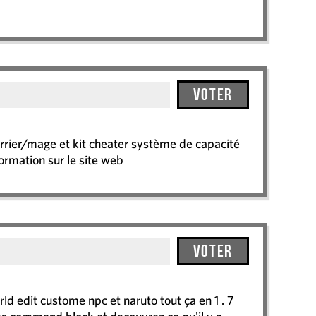
Voter
rier/mage et kit cheater système de capacité
ormation sur le site web
Voter
d edit custome npc et naruto tout ça en 1 . 7