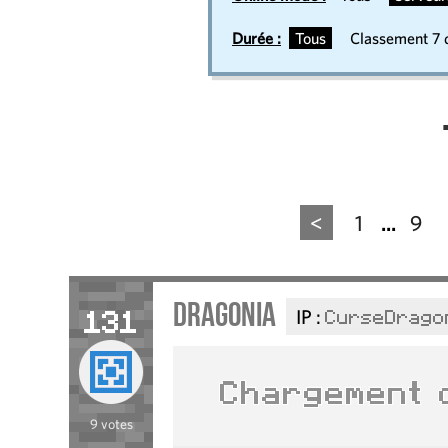
Durée :
Tous
Classement 7 d
<
1
9
...
Dragonia
IP :
CurseDragon
131
9 votes