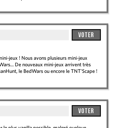
Voter
mini-jeux ! Nous avons plusieurs mini-jeux
tWars... De nouveaux mini-jeux arrivent très
anHunt, le BedWars ou encore le TNT'Scape !
Voter
r le plus vanilla possible, malgré quelque