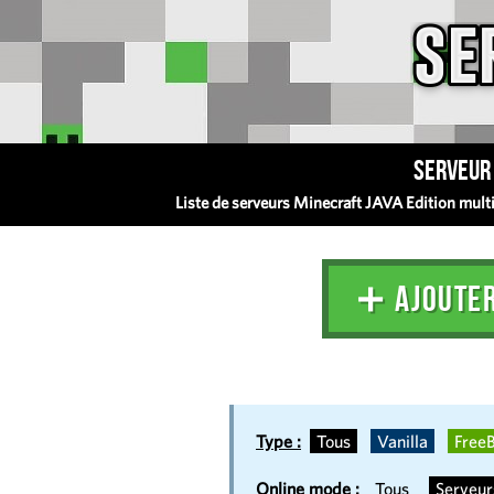
Serveur 
Liste de serveurs Minecraft JAVA Edition multij
➕ AJOUTE
Type :
Tous
Vanilla
FreeB
Online mode :
Tous
Serveu