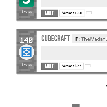
8 votes
Multi
Version :
1.21.11
CubeCraft
IP :
ThelVadam
140
8 votes
Multi
Version :
?.?.?