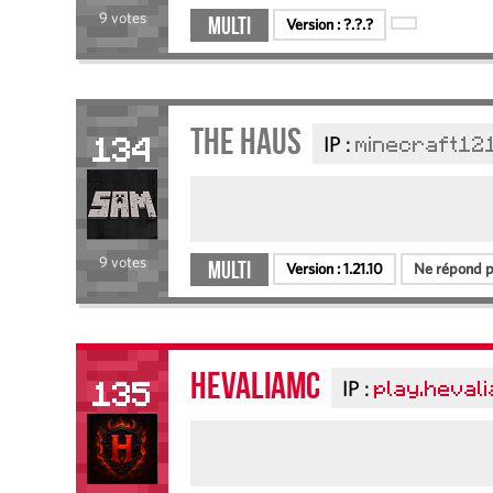
9 votes
Multi
Version :
?.?.?
The Haus
IP :
minecraft12
134
9 votes
Multi
Version :
1.21.10
Ne répond pl
HevaliaMC
IP :
play.hevali
135