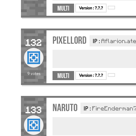
Multi
Version :
?.?.?
PixelLord
IP :
Aflarion.at
132
9 votes
Multi
Version :
?.?.?
Naruto
IP :
FireEnderman7
133