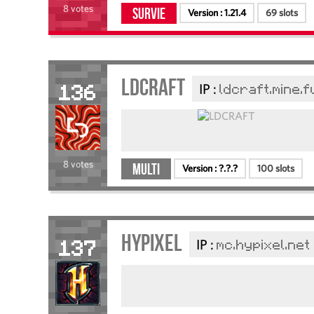
8 votes
Survie
Version :
1.21.4
69 slots
LDCRAFT
IP :
ldcraft.mine.f
136
8 votes
Multi
Version :
?.?.?
100 slots
Hypixel
IP :
mc.hypixel.net
137