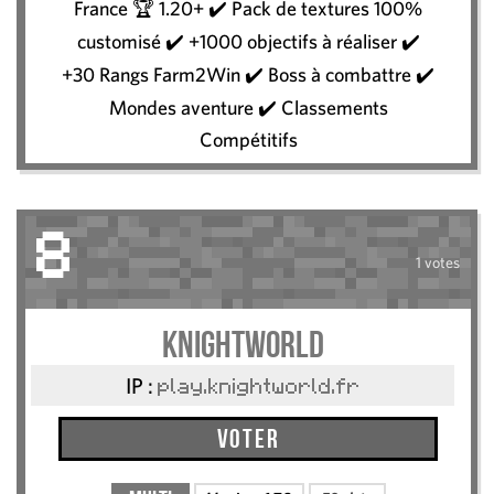
France 🏆 1.20+ ✔️ Pack de textures 100%
customisé ✔️ +1000 objectifs à réaliser ✔️
+30 Rangs Farm2Win ✔️ Boss à combattre ✔️
Mondes aventure ✔️ Classements
Compétitifs
8
1 votes
KnightWorld
IP :
play.knightworld.fr
Voter