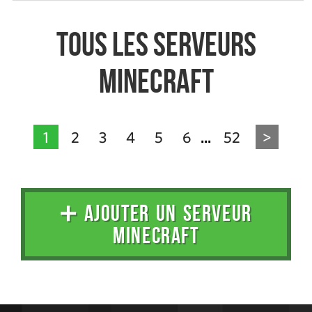
Tous les serveurs
Minecraft
1
2
3
4
5
6
52
>
...
➕ AJOUTER UN SERVEUR
MINECRAFT
Administration