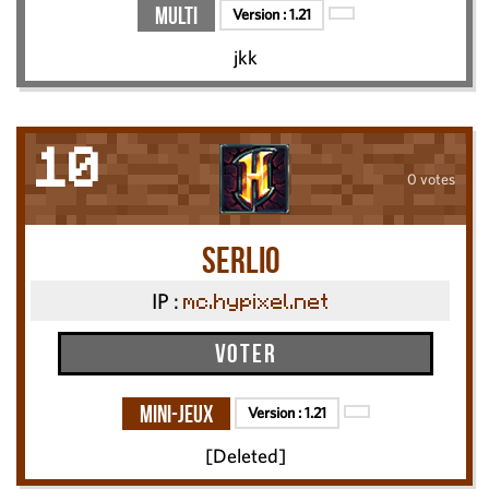
Multi
Version :
1.21
jkk
10
0 votes
Serlio
IP :
mc.hypixel.net
Voter
Mini-Jeux
Version :
1.21
[Deleted]