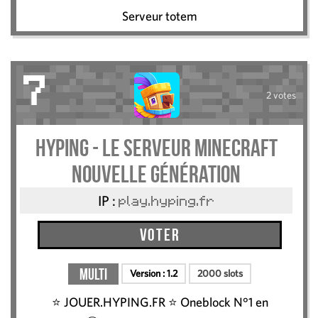
Serveur totem
7
2 votes
HYPING - Le serveur Minecraft
nouvelle génération
IP :
play.hyping.fr
Voter
Multi
Version :
1.2
2000 slots
⭐️ JOUER.HYPING.FR ⭐ Oneblock N°1 en