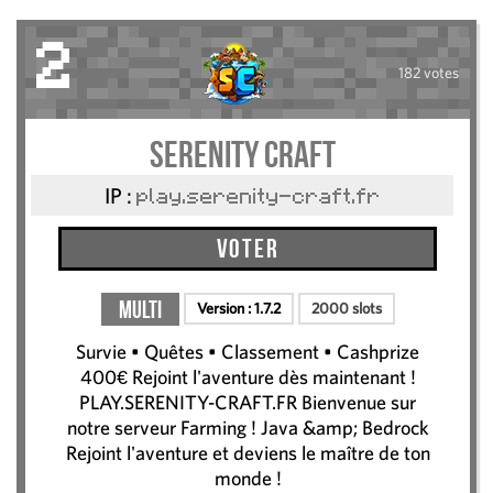
2
182 votes
Serenity Craft
IP :
play.serenity-craft.fr
Voter
Multi
Version :
1.7.2
2000 slots
Survie • Quêtes • Classement • Cashprize
400€ Rejoint l'aventure dès maintenant !
PLAY.SERENITY-CRAFT.FR Bienvenue sur
notre serveur Farming ! Java &amp; Bedrock
Rejoint l'aventure et deviens le maître de ton
monde !