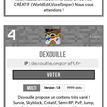
CRÉATIF (WorldEdit,VoxelSniper) Nous vous
attendons !
4
4 votes
Dexouille
IP :
dexouille.omgcraft.fr
Voter
Multi
Version :
1.8
9999 slots
Dexouille propose un contenu très varié !
Survie, Skyblock, Créatif, Semi-RP, PvP, Jump,