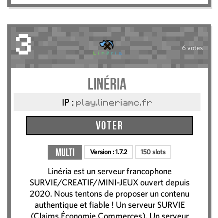
3
6 votes
Linéria
IP :
play.lineriamc.fr
Voter
Multi
Version :
1.7.2
150 slots
Linéria est un serveur francophone
SURVIE/CREATIF/MINI-JEUX ouvert depuis
2020. Nous tentons de proposer un contenu
authentique et fiable ! Un serveur SURVIE
(Claims,Économie,Commerces), Un serveur