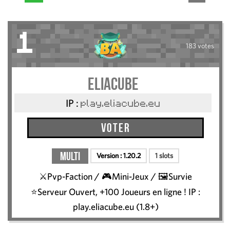
1
183 votes
Eliacube
IP :
play.eliacube.eu
Voter
Multi
Version :
1.20.2
1 slots
⚔️Pvp-Faction / 🎮Mini-Jeux / 🖼️Survie
⭐Serveur Ouvert, +100 Joueurs en ligne ! IP :
play.eliacube.eu (1.8+)