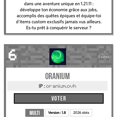
dans une aventure unique en 1.21.11 :
développe ton économie grâce aux jobs,
accomplis des quêtes épiques et équipe-toi
d'items custom exclusifs jamais vus ailleurs.
Es-tu prêt à conquérir le serveur ?
6
3 votes
Oranium
IP :
oranium.ovh
Voter
Multi
Version :
1.8
2026 slots