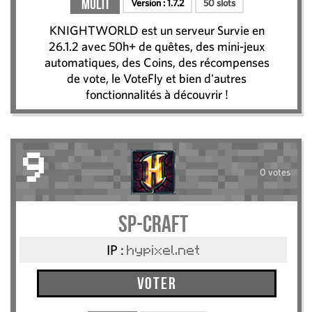
Multi
Version :
1.7.2
50 slots
KNIGHTWORLD est un serveur Survie en
26.1.2 avec 50h+ de quêtes, des mini-jeux
automatiques, des Coins, des récompenses
de vote, le VoteFly et bien d'autres
fonctionnalités à découvrir !
9
0 votes
SP-CRAFT
IP :
hypixel.net
Voter