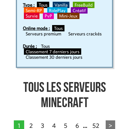
Type :
Tous
Vanilla
FreeBuild
Semi-RP
RolePlay
Créatif
Survie
PvP
Mini-Jeux
Online mode :
Tous
Serveurs premium
Serveurs crackés
Durée :
Tous
Classement 7 derniers jours
Classement 30 derniers jours
Tous les serveurs
Minecraft
1
2
3
4
5
6
52
>
...