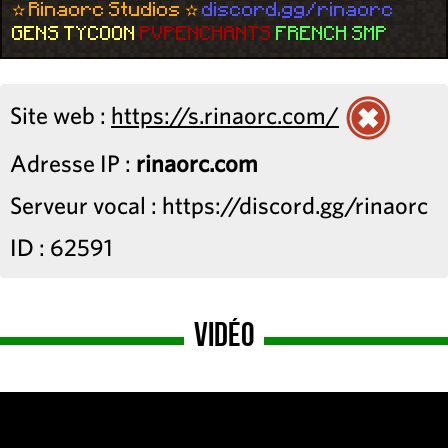
✫
Rinaorc Studios
✫
discord.gg/rinaorc
GENS TYCOON
PVPENCHANTS
FRENCH SMP
Site web :
https://s.rinaorc.com/
Adresse IP :
rinaorc.com
Serveur vocal : https://discord.gg/rinaorc
ID : 62591
Vidéo