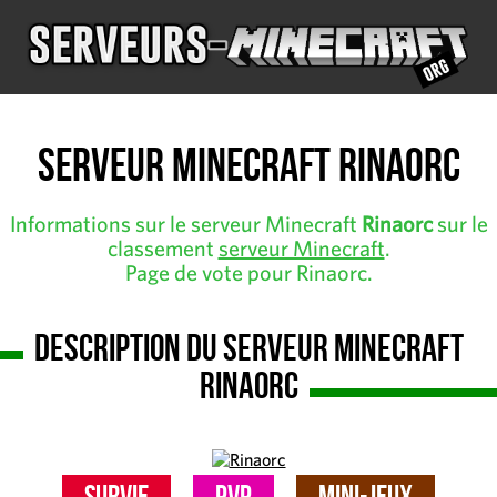
Serveur Minecraft Rinaorc
Informations sur le serveur Minecraft
Rinaorc
sur le
classement
serveur Minecraft
.
Page de vote pour Rinaorc.
Description du serveur Minecraft
Rinaorc
Survie
PvP
Mini-Jeux