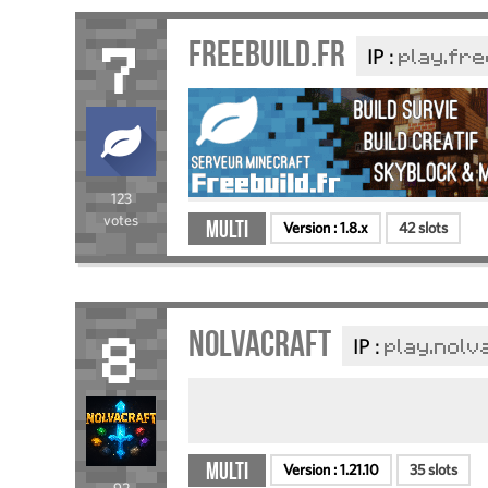
Freebuild.fr
IP :
play.fre
7
123
votes
Multi
Version :
1.8.x
42 slots
NolvaCraft
IP :
play.nolv
8
Multi
Version :
1.21.10
35 slots