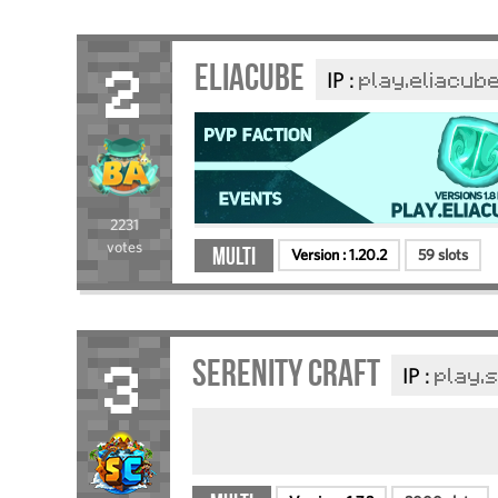
Eliacube
IP :
play.eliacub
2
2231
votes
Multi
Version :
1.20.2
59 slots
Serenity Craft
IP :
play.
3