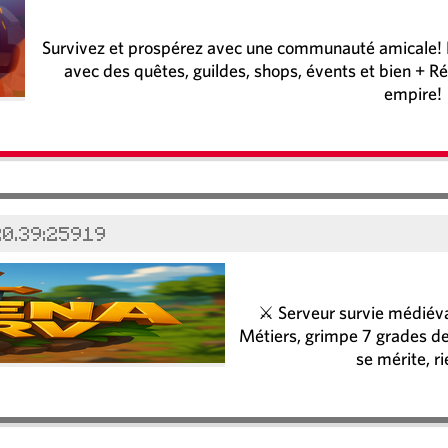
Survivez et prospérez avec une communauté amicale! Re
avec des quêtes, guildes, shops, évents et bien + Ré
empire!
20.39:25919
⚔️ Serveur survie médié
Métiers, grimpe 7 grades de 
se mérite, ri