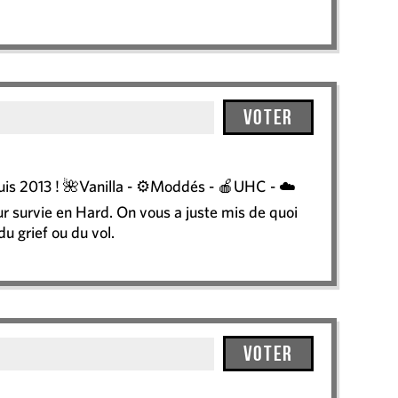
Voter
is 2013 ! 🌺Vanilla - ⚙️Moddés - 🍎UHC - ☁️
r survie en Hard. On vous a juste mis de quoi
u grief ou du vol.
Voter