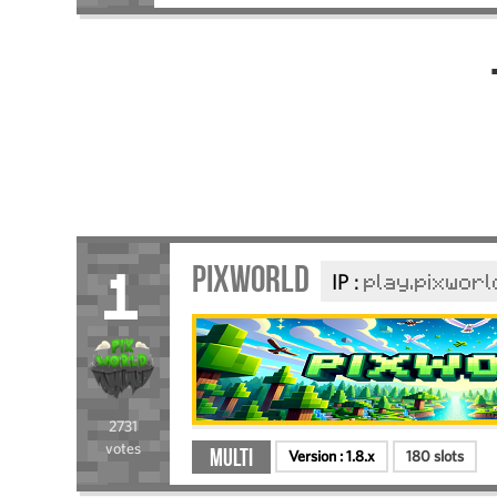
Pixworld
IP :
play.pixworl
1
2731
votes
Multi
Version :
1.8.x
180 slots