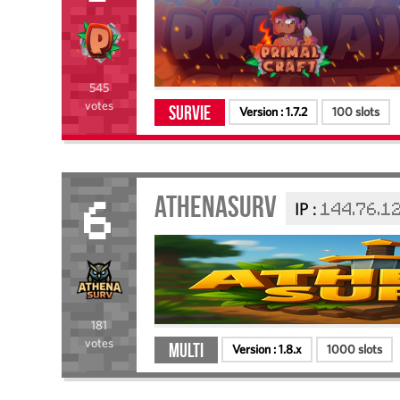
545
votes
Survie
Version :
1.7.2
100 slots
AthenaSurv
IP :
144.76.1
6
181
votes
Multi
Version :
1.8.x
1000 slots