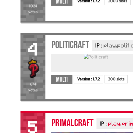
Multi
Version :
1.7.2
2000 slots
1024
votes
Politicraft
IP :
play.polit
4
Multi
Version :
1.7.2
300 slots
674
votes
PRIMALCRAFT
IP :
play.pri
5