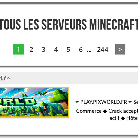
Tous les serveurs Minecraf
1
2
3
4
5
6
244
>
...
d.fr
⭐️ PLAY.PIXWORLD.FR ⭐ Se
Commerce ◆ Crack accept
actif ◆ Hôte