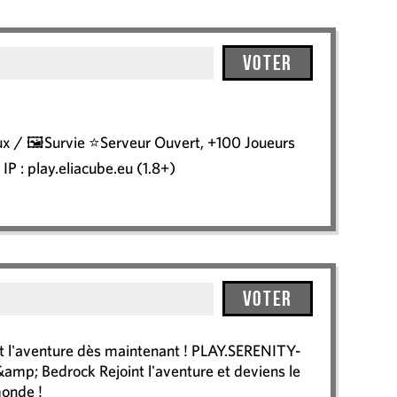
Voter
x / 🖼️Survie ⭐Serveur Ouvert, +100 Joueurs
! IP : play.eliacube.eu (1.8+)
Voter
t l'aventure dès maintenant ! PLAY.SERENITY-
amp; Bedrock Rejoint l'aventure et deviens le
monde !