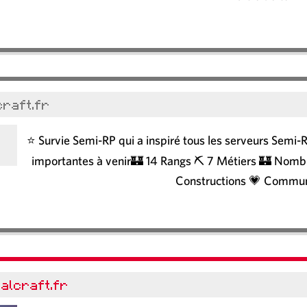
icraft.fr
⭐ Survie Semi-RP qui a inspiré tous les serveurs Se
importantes à venir🏰 14 Rangs ⛏️ 7 Métiers 🏰 Nombr
Constructions 💗 Commun
malcraft.fr