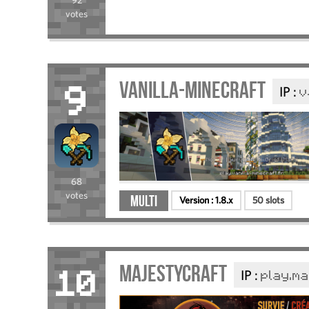
92
votes
Vanilla-Minecraft
IP :
v
9
68
votes
Multi
Version :
1.8.x
50 slots
MajestyCraft
IP :
play.m
10