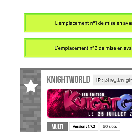
L'emplacement n°1 de mise en avant
L'emplacement n°2 de mise en avant 
KnightWorld
IP :
play.knig
Multi
Version :
1.7.2
50 slots