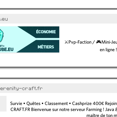
e.eu
⚔️Pvp-Faction / 🎮Mini-Jeu
en ligne 
serenity-craft.fr
Survie • Quêtes • Classement • Cashprize 400€ Rejoin
CRAFT.FR Bienvenue sur notre serveur Farming ! Java &
maître de ton 