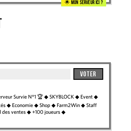
Mon serveur ici ?
t
Voter
rveur Survie N°1 🏆 ◆ SKYBLOCK ◆ Event ◆
és ◆ Economie ◆ Shop ◆ Farm2Win ◆ Staff
l des ventes ◆ +100 joueurs ◆