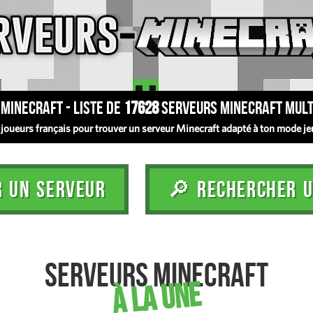
Minecraft - Liste de
17628
serveurs Minecraft mult
oueurs français pour trouver un serveur Minecraft adapté à ton mode jeu :
R UN SERVEUR
🔎 RECHERCHER U
Serveurs Minecraft
à la une