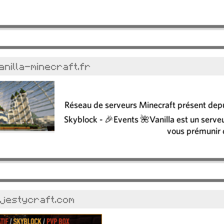
anilla-minecraft.fr
Réseau de serveurs Minecraft présent depu
Skyblock - 🎉Events 🌺Vanilla est un serveu
vous prémunir d
ajestycraft.com