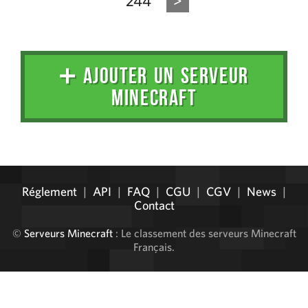
244
>
➕ AJOUTER UN SERVEUR
MINECRAFT
Administration
Réglement
|
API
|
FAQ
|
CGU
|
CGV
|
News
|
Contact
©
Serveurs Minecraft
: Le classement des serveurs Minecraft
Français.