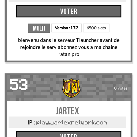
Voter
Multi
Version :
1.7.2
6500 slots
bienvenu dans le serveur Tlauncher avant de
rejoindre le serv abonnez vous a ma chaine
ratan pro
53
0 votes
jartex
IP :
play.jartexnetwork.com