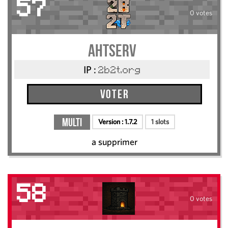
57
0 votes
AHTServ
IP :
2b2t.org
Voter
Multi
Version :
1.7.2
1 slots
a supprimer
58
0 votes