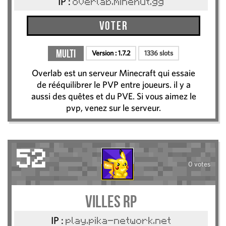
IP :
overlab.minehut.gg
Voter
Multi
Version :
1.7.2
1336 slots
Overlab est un serveur Minecraft qui essaie
de rééquilibrer le PVP entre joueurs. il y a
aussi des quêtes et du PVE. Si vous aimez le
pvp, venez sur le serveur.
52
0 votes
Villes RP
IP :
play.pika-network.net