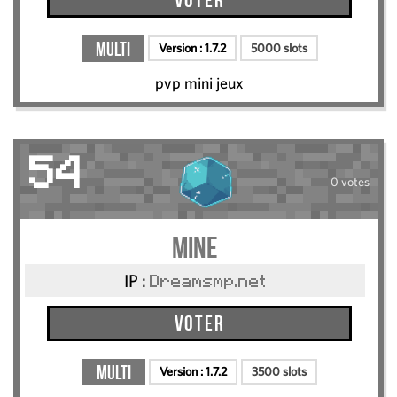
Voter
Multi
Version :
1.7.2
5000 slots
pvp mini jeux
54
0 votes
Mine
IP :
Dreamsmp.net
Voter
Multi
Version :
1.7.2
3500 slots