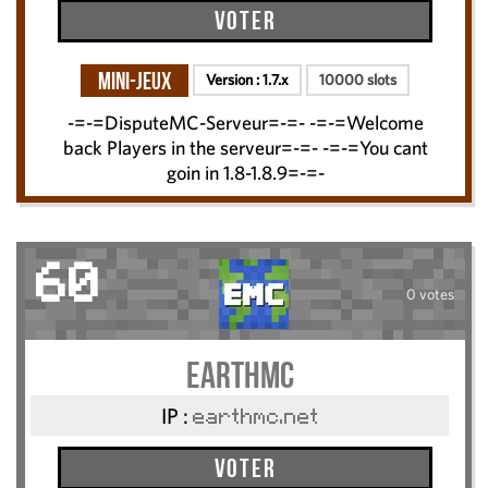
Voter
Mini-Jeux
Version :
1.7.x
10000 slots
-=-=DisputeMC-Serveur=-=- -=-=Welcome
back Players in the serveur=-=- -=-=You cant
goin in 1.8-1.8.9=-=-
60
0 votes
EarthMC
IP :
earthmc.net
Voter