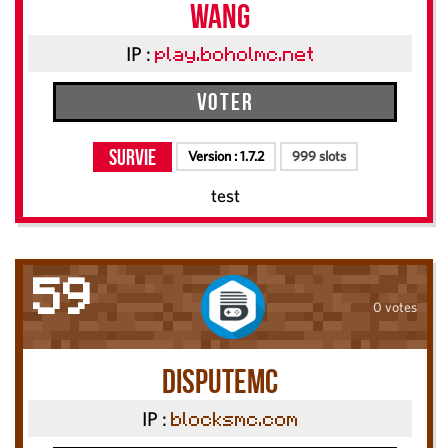
Wang
IP :
play.boholmc.net
Voter
Survie
Version :
1.7.2
999 slots
test
59
0 votes
DisputeMC
IP :
blocksmc.com