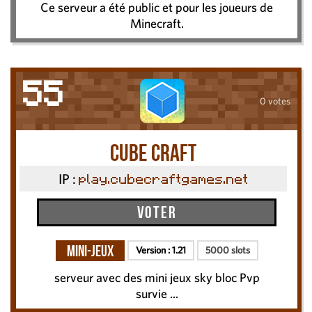
Ce serveur a été public et pour les joueurs de
Minecraft.
55
0 votes
cube craft
IP :
play.cubecraftgames.net
Voter
Mini-Jeux
Version :
1.21
5000 slots
serveur avec des mini jeux sky bloc Pvp
survie ...