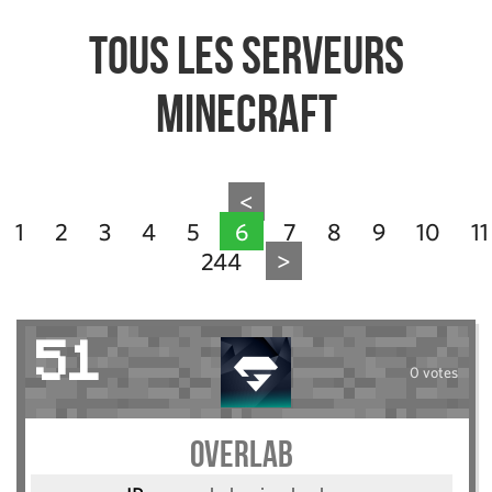
Tous les serveurs
Minecraft
<
1
2
3
4
5
6
7
8
9
10
11
244
>
51
0 votes
Overlab