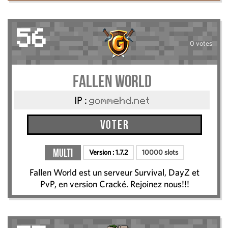
56
0 votes
Fallen World
IP :
gommehd.net
Voter
Multi
Version :
1.7.2
10000 slots
Fallen World est un serveur Survival, DayZ et
PvP, en version Cracké. Rejoinez nous!!!