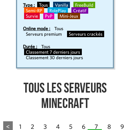
Type :
Tous
Vanilla
FreeBuild
Semi-RP
RolePlay
Créatif
Survie
PvP
Mini-Jeux
Online mode :
Tous
Serveurs premium
Serveurs crackés
Durée :
Tous
Classement 7 derniers jours
Classement 30 derniers jours
Tous les serveurs
Minecraft
<
1
2
3
4
5
6
7
8
9