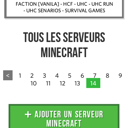
FACTION [VANILA] - HCF - UHC - UHC RUN
- UHC SENARIOS - SURVIVAL GAMES
Tous les serveurs
Minecraft
<
1
2
3
4
5
6
7
8
9
10
11
12
13
14
➕ AJOUTER UN SERVEUR
MINECRAFT