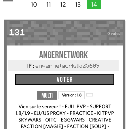
10
11
12
13
14
131
0 votes
AngerNetwork
IP :
angernetwork.tk:25609
Voter
Multi
Version :
1.8
Vien sur le serveur ! - FULL PVP - SUPPORT
1.8/1.9 - EU/US PROXY - PRACTICE - KITPVP
- SKYWARS - OITC - EGGWARS - CREATIVE -
FACTION [MAGIE] - FACTION [SOUP] -