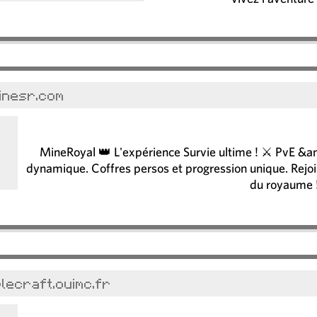
minesr.com
MineRoyal 👑 L'expérience Survie ultime ! ⚔️ PvE &
dynamique. Coffres persos et progression unique. Rejoi
du royaume 
plecraft.ouimc.fr