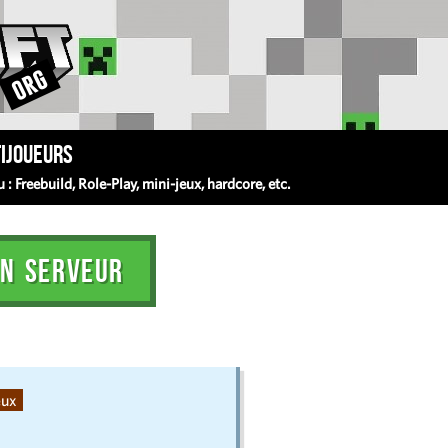
ijoueurs
 Freebuild, Role-Play, mini-jeux, hardcore, etc.
N SERVEUR
eux