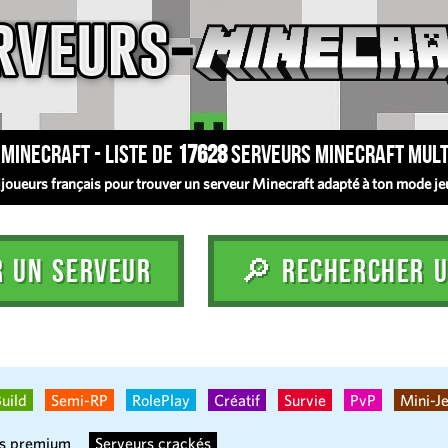
Minecraft - Liste de
17628
serveurs Minecraft mult
oueurs français pour trouver un serveur Minecraft adapté à ton mode jeu :
R UN SERVEUR
🔎 RECHERCHER U
uild
Semi-RP
RolePlay
Créatif
Survie
PvP
Mini-J
rs premium
Serveurs crackés