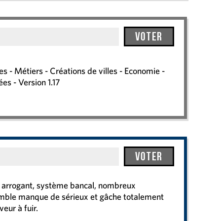
Voter
 - Métiers - Créations de villes - Economie -
es - Version 1.17
Voter
nt arrogant, système bancal, nombreux
mble manque de sérieux et gâche totalement
eur à fuir.