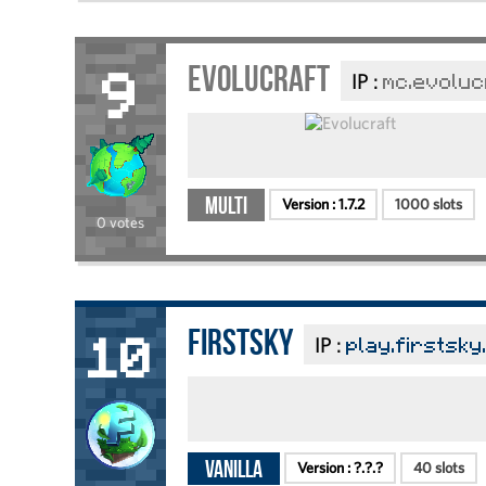
Evolucraft
IP :
mc.evoluc
9
Multi
Version :
1.7.2
1000 slots
0 votes
FIRSTSKY
IP :
play.firstsky
10
Vanilla
Version :
?.?.?
40 slots