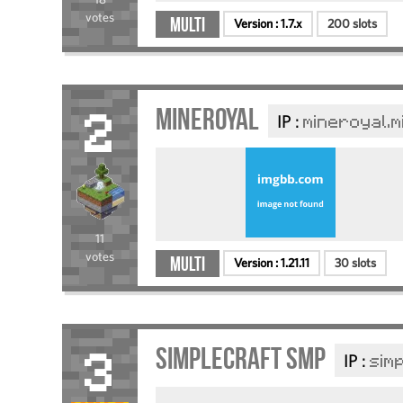
votes
Multi
Version :
1.7.x
200 slots
Mineroyal
IP :
mineroyal.
2
11
votes
Multi
Version :
1.21.11
30 slots
SimpleCraft SMP
IP :
sim
3