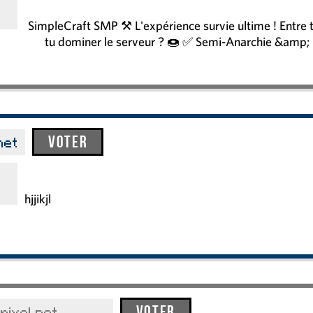
SimpleCraft SMP ⚒️ L'expérience survie ultime ! Entre t
tu dominer le serveur ? 🍩 ✅ Semi-Anarchie &amp;
Voter
net
hjjikjl
Voter