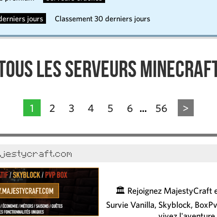
erniers jours
Classement 30 derniers jours
Tous les serveurs Minecraf
1
2
3
4
5
6
56
>
...
ajestycraft.com
🏛️ Rejoignez MajestyCraft e
Survie Vanilla, Skyblock, BoxPv
vivez l'aventure