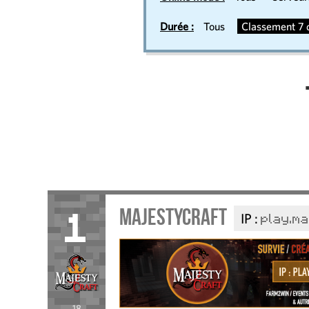
Durée :
Tous
Classement 7 d
MajestyCraft
IP :
play.m
1
18