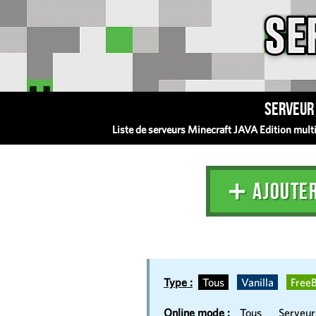
Serveur 
Liste de serveurs Minecraft JAVA Edition multij
➕ AJOUTE
Type :
Tous
Vanilla
FreeB
Online mode :
Tous
Serveu