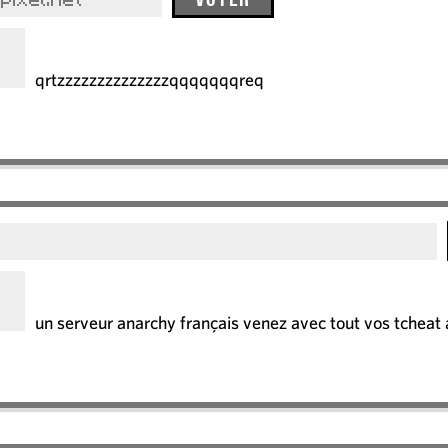
pixel.net
qrtzzzzzzzzzzzzzzqqqqqqqreq
g
un serveur anarchy français venez avec tout vos tcheat