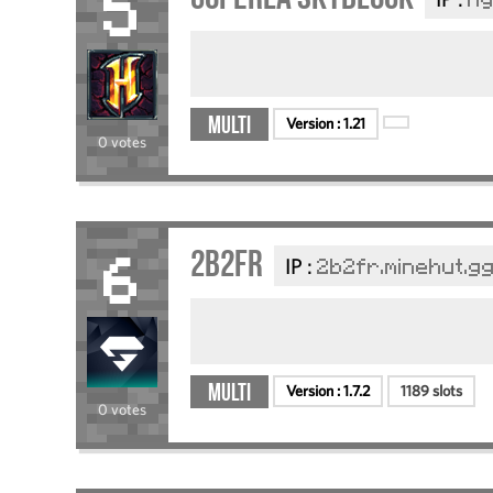
hy
5
Multi
Version :
1.21
0 votes
2b2fr
IP :
2b2fr.minehut.g
6
Multi
Version :
1.7.2
1189 slots
0 votes