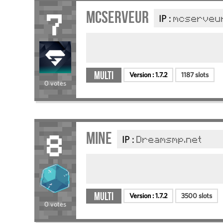
mcserveur
IP :
mcserveur
7
Multi
Version :
1.7.2
1187 slots
0 votes
Mine
IP :
Dreamsmp.net
8
Multi
Version :
1.7.2
3500 slots
0 votes