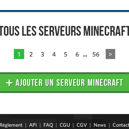
Tous les serveurs Minecraf
1
2
3
4
5
6
56
>
...
➕ AJOUTER UN SERVEUR MINECRAFT
Réglement
|
API
|
FAQ
|
CGU
|
CGV
|
News
|
Contac