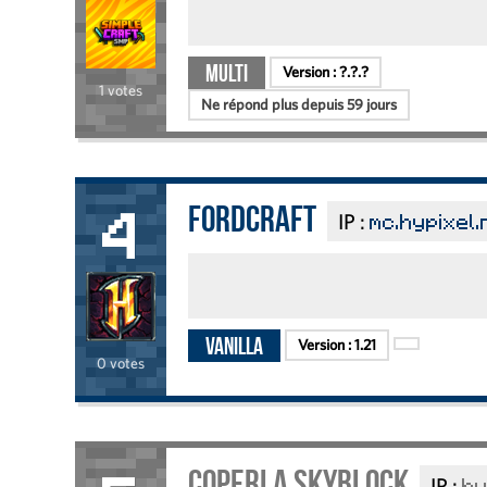
Multi
Version :
?.?.?
1 votes
Ne répond plus depuis 59 jours
FordCraft
IP :
mc.hypixel.
4
Vanilla
Version :
1.21
0 votes
coperla skyblock
IP :