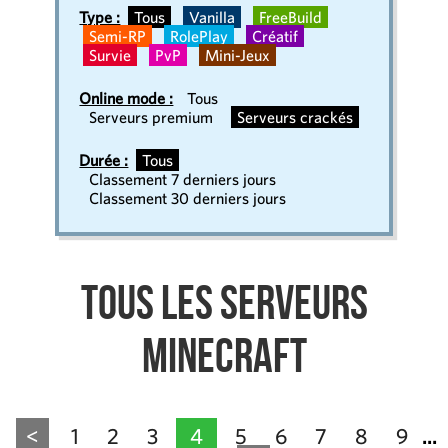
Type :
Tous
Vanilla
FreeBuild
Semi-RP
RolePlay
Créatif
Survie
PvP
Mini-Jeux
Online mode :
Tous
Serveurs premium
Serveurs crackés
Durée :
Tous
Classement 7 derniers jours
Classement 30 derniers jours
Tous les serveurs
Minecraft
<
1
2
3
4
5
6
7
8
9
...