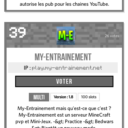
autorise les pub pour les chaines YouTube.
39
26 votes
My-Entrainement
IP :
play.my-entrainement.net
Voter
Multi
Version :
1.8
100 slots
My-Entrainement mais qu'est-ce que c'est ?
My-Entrainement est un serveur MineCraft
pvp et Mini-Jeux. -&gt; Practice -&gt; Bedwars
-&gt; Bientôt un nouveau mode...