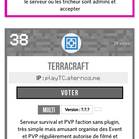
le serveur ou les tricheur sont admins et
accepter
38
29 votes
TerraCraft
IP :
playTC.aternos.me
Voter
Multi
Version :
?.?.?
Serveur survival et PVP faction sans plugin,
très simple mais amusant organise des Event
et PVP régulièrement autorise de filmé et