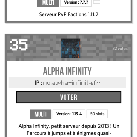
Multi
Version :
?.?.?
Serveur PvP Factions 1.11.2
35
32 votes
Alpha Infinity
IP :
mc.alpha-infinity.fr
Voter
Multi
Version :
1.19.4
50 slots
Alpha Infinity, petit serveur depuis 2013 ! Un
Parcours à jumps et à énigmes quasi-