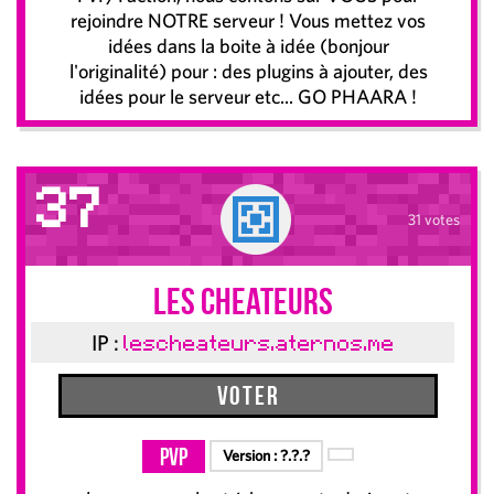
rejoindre NOTRE serveur ! Vous mettez vos
idées dans la boite à idée (bonjour
l'originalité) pour : des plugins à ajouter, des
idées pour le serveur etc... GO PHAARA !
37
31 votes
les cheateurs
IP :
lescheateurs.aternos.me
Voter
PvP
Version :
?.?.?