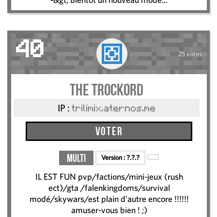
40
25 votes
THE TROCKORD
IP :
trilimix.aternos.me
Voter
Multi
Version :
?.?.?
IL EST FUN pvp/factions/mini-jeux (rush
ect)/gta /falenkingdoms/survival
modé/skywars/est plain d'autre encore !!!!!!
amuser-vous bien ! ;)