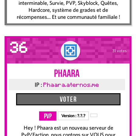
interminable, Survie, PVP, Skyblock, Quêtes,
Hardcore, système de grades et de
récompenses... Et une communauté familiale !
36
31 votes
Phaara
IP :
Phaara.aternos.me
Voter
PvP
Version :
?.?.?
Hey ! Phaara est un nouveau serveur de
PvP/Faction, nous contons sur VOUS pour