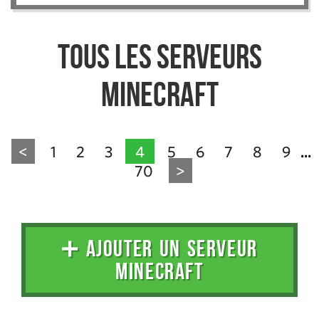
Tous les serveurs
Minecraft
<
1
2
3
4
5
6
7
8
9
...
70
>
➕ AJOUTER UN SERVEUR
MINECRAFT