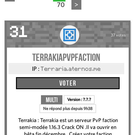
70
>
31
37 votes
TerrakiaPvPFaction
IP :
Terraria.aternos.me
Voter
Multi
Version :
?.?.?
Ne répond plus depuis 9h38
Terrakia : Terrakia est un serveur PvP faction
semi-modée 1.16.3 Crack ON .Il va ouvrir en
bêta fin décembre . Créez votre faction