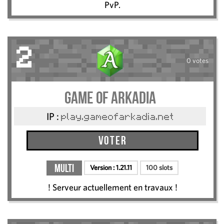
PvP.
2
0 votes
Game Of Arkadia
IP :
play.gameofarkadia.net
Voter
Multi
Version :
1.21.11
100 slots
! Serveur actuellement en travaux !