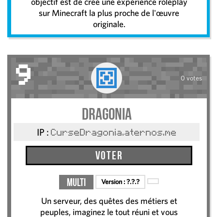
objectif est de créé une expérience roleplay
sur Minecraft la plus proche de l'œuvre
originale.
9
0 votes
Dragonia
IP :
CurseDragonia.aternos.me
Voter
Multi
Version :
?.?.?
Un serveur, des quêtes des métiers et
peuples, imaginez le tout réuni et vous