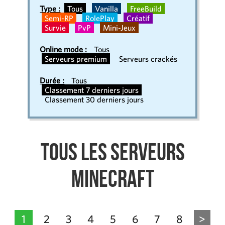
Type :
Tous
Vanilla
FreeBuild
Semi-RP
RolePlay
Créatif
Survie
PvP
Mini-Jeux
Online mode :
Tous
Serveurs premium
Serveurs crackés
Durée :
Tous
Classement 7 derniers jours
Classement 30 derniers jours
Tous les serveurs
Minecraft
1
2
3
4
5
6
7
8
>