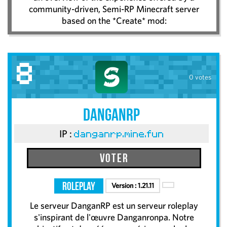
community-driven, Semi-RP Minecraft server
based on the *Create* mod:
8
0 votes
DanganRP
IP :
danganrp.mine.fun
Voter
RolePlay
Version :
1.21.11
Le serveur DanganRP est un serveur roleplay
s'inspirant de l'œuvre Danganronpa. Notre