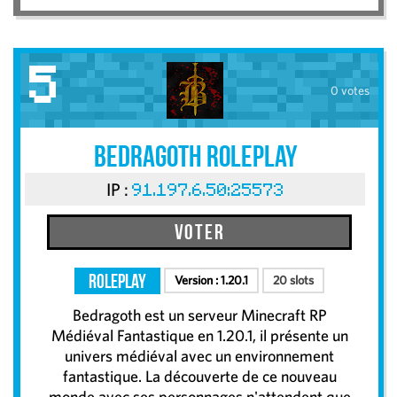
5
0 votes
Bedragoth Roleplay
IP :
91.197.6.50:25573
Voter
RolePlay
Version :
1.20.1
20 slots
Bedragoth est un serveur Minecraft RP
Médiéval Fantastique en 1.20.1, il présente un
univers médiéval avec un environnement
fantastique. La découverte de ce nouveau
monde avec ses personnages n'attendent que