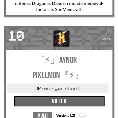
obtenez Dragonia. Dans un monde médiéval-
fantaisie. Sur Minecraft.
10
0 votes
『⚡』Aynor -
Pixelmon『⚡』
IP :
mc.hypixel.net
Voter
Multi
Version :
1.21