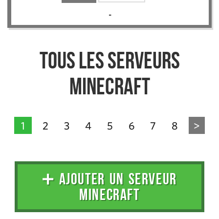
-
Tous les serveurs
Minecraft
1
2
3
4
5
6
7
8
>
➕ AJOUTER UN SERVEUR
MINECRAFT