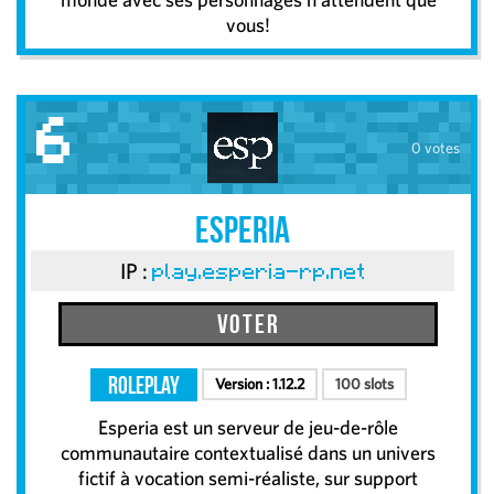
vous!
6
0 votes
Esperia
IP :
play.esperia-rp.net
Voter
RolePlay
Version :
1.12.2
100 slots
Esperia est un serveur de jeu-de-rôle
communautaire contextualisé dans un univers
fictif à vocation semi-réaliste, sur support