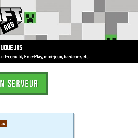
ijoueurs
 Freebuild, Role-Play, mini-jeux, hardcore, etc.
N SERVEUR
eux