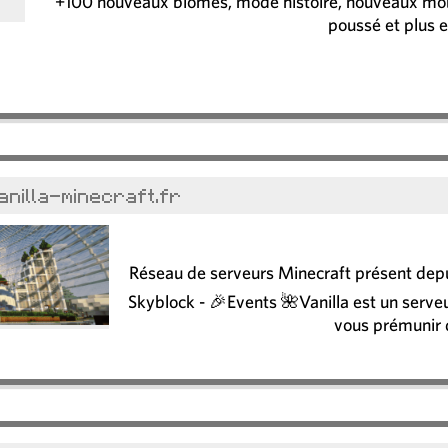
+100 nouveaux biomes, mode histoire, nouveaux mobs 
poussé et plus e
anilla-minecraft.fr
Réseau de serveurs Minecraft présent depu
Skyblock - 🎉Events 🌺Vanilla est un serveu
vous prémunir d