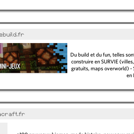
ebuild.fr
Du build et du fun, telles son
construire en SURVIE (ville
gratuits, maps overworld) -
en
acraft.fr