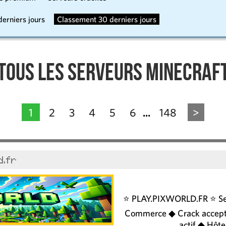
erniers jours
Classement 30 derniers jours
Tous les serveurs Minecraf
1
2
3
4
5
6
148
>
...
d.fr
⭐️ PLAY.PIXWORLD.FR ⭐ Se
Commerce ◆ Crack accept
actif ◆ Hôte