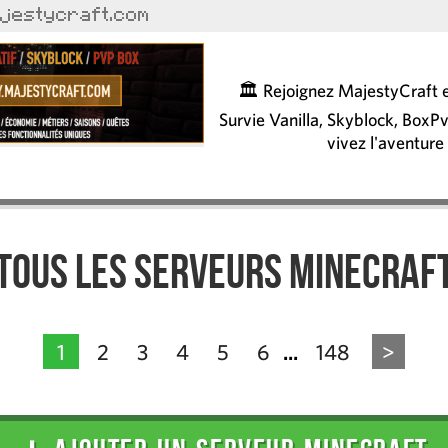
ajestycraft.com
🏛️ Rejoignez MajestyCraft e
Survie Vanilla, Skyblock, BoxPv
vivez l'aventure
Tous les serveurs Minecraf
1
2
3
4
5
6
148
>
...