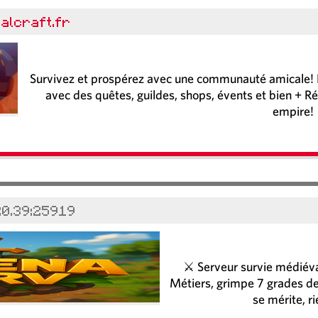
malcraft.fr
Survivez et prospérez avec une communauté amicale! Re
avec des quêtes, guildes, shops, évents et bien + Ré
empire!
20.39:25919
⚔️ Serveur survie médié
Métiers, grimpe 7 grades de 
se mérite, ri