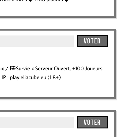
Voter
ux / 🖼️Survie ⭐Serveur Ouvert, +100 Joueurs
! IP : play.eliacube.eu (1.8+)
Voter