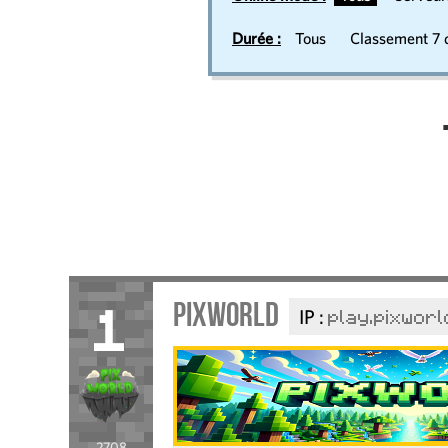
Durée :
Tous
Classement 7 d
Pixworld
IP :
play.pixworl
1
2708