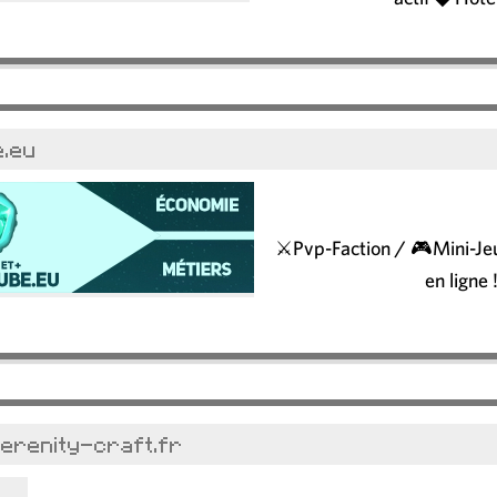
e.eu
⚔️Pvp-Faction / 🎮Mini-Je
en ligne 
serenity-craft.fr