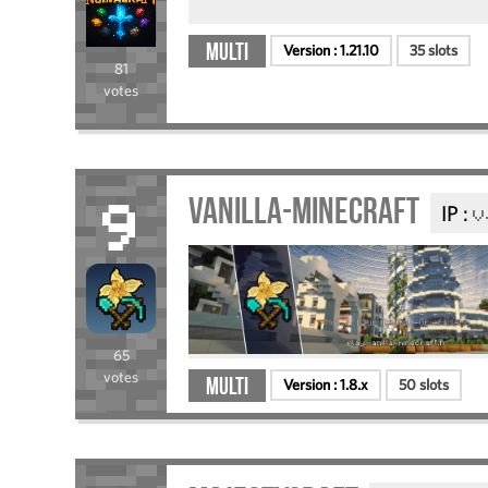
Multi
Version :
1.21.10
35 slots
81
votes
Vanilla-Minecraft
IP :
v
9
65
votes
Multi
Version :
1.8.x
50 slots