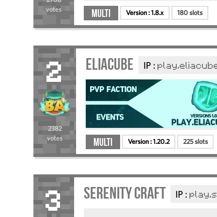
votes
Multi
Version :
1.8.x
180 slots
Eliacube
IP :
play.eliacub
2
2382
votes
Multi
Version :
1.20.2
225 slots
Serenity Craft
IP :
play.
3