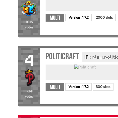
Multi
Version :
1.7.2
2000 slots
1016
votes
Politicraft
IP :
play.polit
4
Multi
Version :
1.7.2
300 slots
734
votes