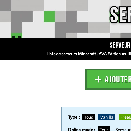
Serveur 
Liste de serveurs Minecraft JAVA Edition multij
➕ AJOUTE
Type :
Tous
Vanilla
FreeB
Online mode :
Tous
Serveu