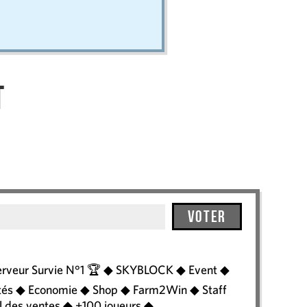
t
Voter
rveur Survie N°1 🏆 ◆ SKYBLOCK ◆ Event ◆
és ◆ Economie ◆ Shop ◆ Farm2Win ◆ Staff
l des ventes ◆ +100 joueurs ◆