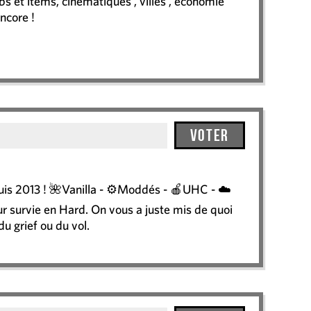
et items, cinematiques , villes , economie
ncore !
Voter
is 2013 ! 🌺Vanilla - ⚙️Moddés - 🍎UHC - ☁️
r survie en Hard. On vous a juste mis de quoi
u grief ou du vol.