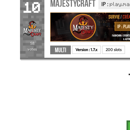
MajestyCraft
IP :
play.m
10
58
Multi
votes
Version :
1.7.x
200 slots