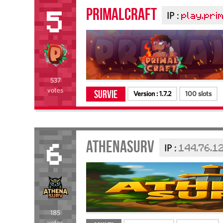
PRIMALCRAFT
IP :
play.pri
5
537
votes
Survie
Version :
1.7.2
100 slots
AthenaSurv
IP :
144.76.1
6
185
votes