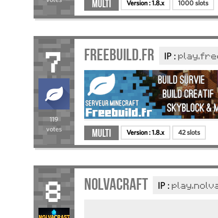
Multi
Version :
1.8.x
1000 slots
Freebuild.fr
IP :
play.fre
7
119
votes
Multi
Version :
1.8.x
42 slots
NolvaCraft
IP :
play.nolv
8