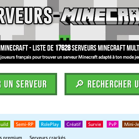
Minecraft - Liste de
17628
serveurs Minecraft mult
oueurs français pour trouver un serveur Minecraft adapté à ton mode jeu :
R UN SERVEUR
🔎 RECHERCHER U
uild
Semi-RP
RolePlay
Créatif
Survie
PvP
Mini-J
rs premium
Serveurs crackés