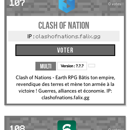
107
0 votes
clash of nation
IP :
clashofnations.falix.gg
Voter
Multi
Version :
?.?.?
Clash of Nations - Earth RPG Bâtis ton empire,
revendique des terres et mène ton armée à la
victoire ! Guerres, alliances et économie. IP:
clashofnations.falix.gg
108
0 votes