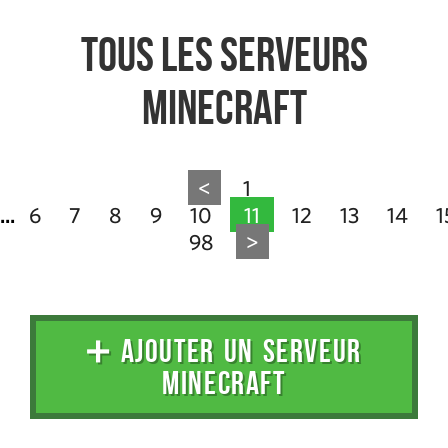
Tous les serveurs
Minecraft
<
1
6
7
8
9
10
11
12
13
14
1
...
98
>
➕ AJOUTER UN SERVEUR
MINECRAFT