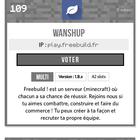
109
0 votes
Wanshup
IP :
play.freebuild.fr
Voter
Multi
Version :
1.8.x
42 slots
Freebuild ! est un serveur (minecraft) où
chacun a sa chance de réussir. Rejoins nous si
tu aimes combattre, construire et faire du
commerce ! Tu peux créer à ta façon et
recruter ta propre équipe.