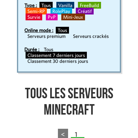
Type :
Tous
Vanilla
FreeBuild
Semi-RP
RolePlay
Créatif
Survie
PvP
Mini-Jeux
Online mode :
Tous
Serveurs premium
Serveurs crackés
Durée :
Tous
Classement 7 derniers jours
Classement 30 derniers jours
Tous les serveurs
Minecraft
<
1