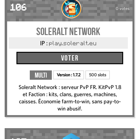
106
0 votes
Soleralt NETWORK
IP :
play.soleralt.eu
Voter
Multi
Version :
1.7.2
500 slots
Soleralt Network : serveur PvP FR. KitPvP 1.8
et Faction : kits, clans, guerres, machines,
caisses. Économie farm-to-win, sans pay-to-
win abusif.