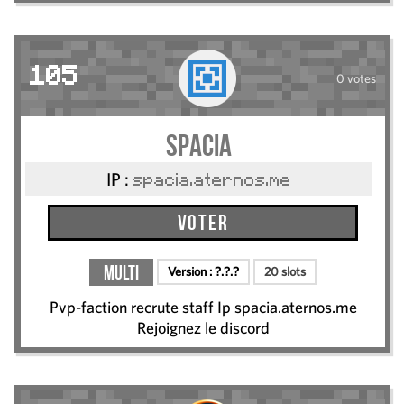
105
0 votes
Spacia
IP :
spacia.aternos.me
Voter
Multi
Version :
?.?.?
20 slots
Pvp-faction recrute staff Ip spacia.aternos.me
Rejoignez le discord