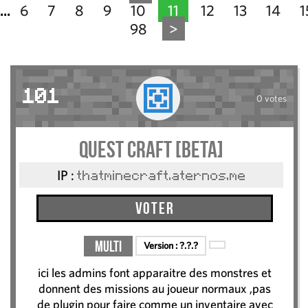
6
7
8
9
10
11
12
13
14
1
...
98
>
101
0 votes
quest craft [beta]
IP :
thatminecraft.aternos.me
Voter
Multi
Version :
?.?.?
ici les admins font apparaitre des monstres et
donnent des missions au joueur normaux ,pas
de plugin pour faire comme un inventaire avec