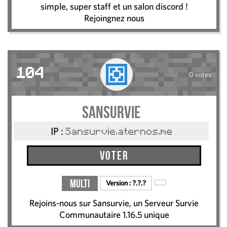
simple, super staff et un salon discord !
Rejoingnez nous
104
0 votes
Sansurvie
IP :
Sansurvie.aternos.me
Voter
Multi
Version :
?.?.?
Rejoins-nous sur Sansurvie, un Serveur Survie
Communautaire 1.16.5 unique