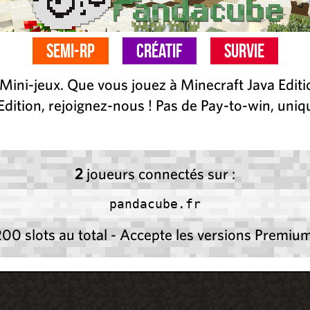
Semi-RP
Créatif
Survie
t Mini-jeux. Que vous jouez à Minecraft Java Edit
Edition, rejoignez-nous ! Pas de Pay-to-win, uni
2
joueurs connectés sur :
pandacube.fr
200 slots au total - Accepte les versions Premium