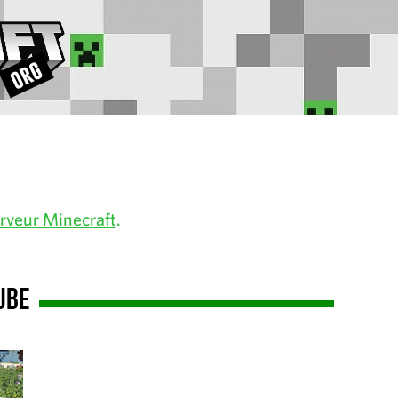
rveur Minecraft
.
ube