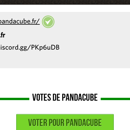
pandacube.fr/
fr
//discord.gg/PKp6uDB
Votes de Pandacube