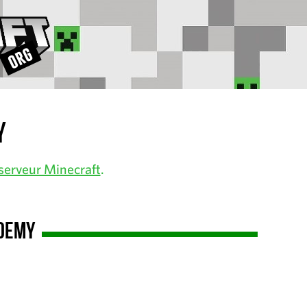
y
serveur Minecraft
.
ademy