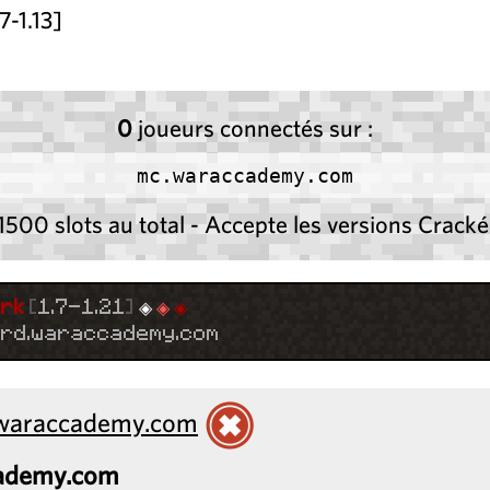
-1.13]
0
joueurs connectés sur :
mc.waraccademy.com
1500 slots au total - Accepte les versions Cracké
ork
[
1.7-1.21
]
◈
◈
◈
ord.waraccademy.com
.waraccademy.com
ademy.com