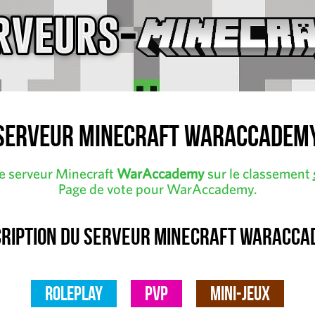
Serveur Minecraft WarAccadem
le serveur Minecraft
WarAccademy
sur le classement
Page de vote pour WarAccademy.
ription du serveur Minecraft WarAcc
RolePlay
PvP
Mini-Jeux