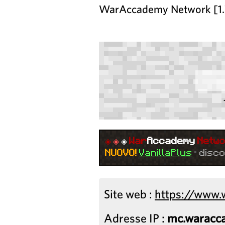
WarAccademy Network [1.7
◈
◈
◈
War
Accademy
Netw
NUOVO!
VanillaPlus
•
disc
Site web :
https://www
Adresse IP :
mc.waracc