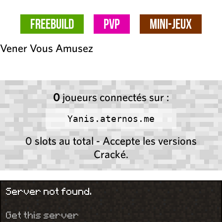
FreeBuild
PvP
Mini-Jeux
Vener Vous Amusez
0
joueurs connectés sur :
Yanis.aternos.me
0 slots au total - Accepte les versions
Cracké.
Server not found.
Get this server