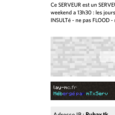
Ce SERVEUR est un SERVEUR
weekend a 13h30 : les jours
INSULTé - ne pas FLOOD - 
l
a
y
-
m
c
.
f
r
H
é
b
e
r
g
é
p
a
r
m
T
x
S
e
r
v
Adresse IP :
Ruhax.tk