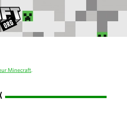
eur Minecraft
.
x