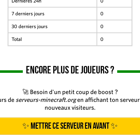
Dernières 24h
0
7 derniers jours
0
30 derniers jours
0
Total
0
Encore plus de joueurs ?
🚀 Besoin d'un petit coup de boost ?
eurs de
serveurs-minecraft.org
en affichant ton serveur 
nouveaux visiteurs.
✨ Mettre ce serveur en avant ✨